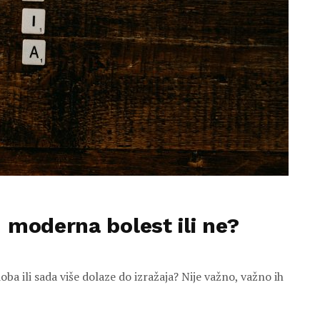
 moderna bolest ili ne?
ba ili sada više dolaze do izražaja? Nije važno, važno ih