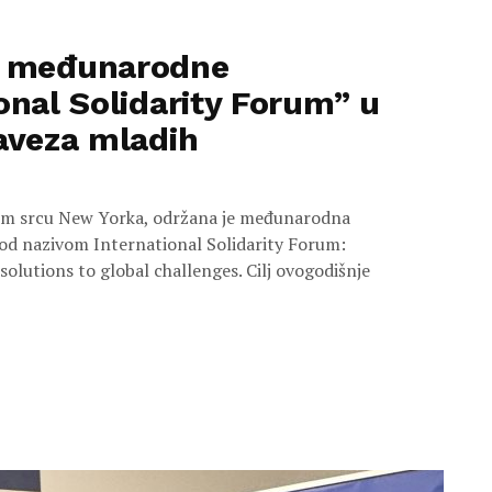
s međunarodne
onal Solidarity Forum” u
saveza mladih
mom srcu New Yorka, održana je međunarodna
od nazivom International Solidarity Forum:
olutions to global challenges. Cilj ovogodišnje