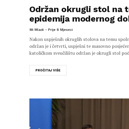
Održan okrugli stol na
epidemija modernog do
Mi Mladi
Prije 8 Mjeseci
Nakon uspješnih okruglih stolova na temu spoln
održan je i četvrti, uspješni te masovno posjeće
katoličkom sveučilištu održan je okrugli stol
PROČITAJ VIŠE