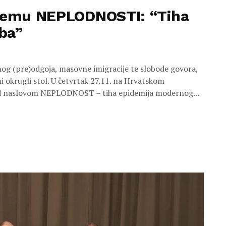
 temu NEPLODNOSTI: “Tiha
ba”
og (pre)odgoja, masovne imigracije te slobode govora,
ni okrugli stol. U četvrtak 27.11. na Hrvatskom
 pod naslovom NEPLODNOST – tiha epidemija modernog...