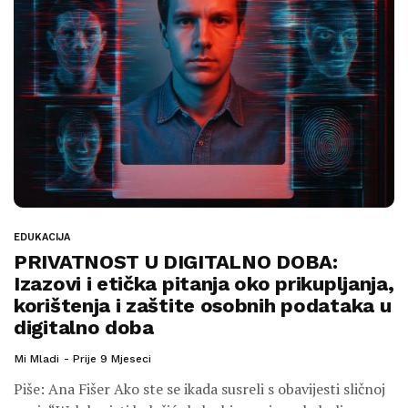
EDUKACIJA
PRIVATNOST U DIGITALNO DOBA:
Izazovi i etička pitanja oko prikupljanja,
korištenja i zaštite osobnih podataka u
digitalno doba
Mi Mladi
Prije 9 Mjeseci
Piše: Ana Fišer Ako ste se ikada susreli s obavijesti sličnoj