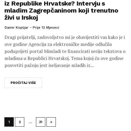
iz Republike Hrvatske? Intervju s
mladim Zagrepčaninom koji trenutno
živi u Irskoj
Damir Kopljar
Prije 12 Mjeseci
Dragi prijatelji, zadovoljstvo mi je obavijestiti vas kako je i
ove godine Agencija za elektroničke medije odlučila
poduprijeti portal Mimladi te financirati seriju tekstova o
mladima u Republici Hrvatskoj. Tema kojoj ću ove godine
posvetiti pažnju jest iseljavanje mladih iz...
PROČITAJ VIŠE
1
2
…
31
»