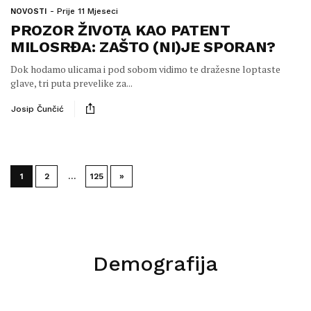
Prije 11 Mjeseci
NOVOSTI
PROZOR ŽIVOTA KAO PATENT
MILOSRĐA: ZAŠTO (NI)JE SPORAN?
Dok hodamo ulicama i pod sobom vidimo te dražesne loptaste
glave, tri puta prevelike za...
Josip Čunčić
1
2
…
125
»
Demografija