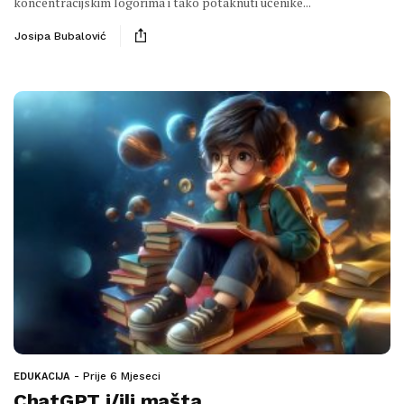
koncentracijskim logorima i tako potaknuti učenike...
Josipa Bubalović
Prije 6 Mjeseci
EDUKACIJA
ChatGPT i/ili mašta