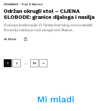
Prije 8 Mjeseci
DOGAĐAJI
Održan okrugli stol – CIJENA
SLOBODE: granice dijaloga i nasilja
U sklopu konferencije 13. Tjedan Svjetskog saveza mladih
Hrvatska održan je treći okrugli stol. Nakon...
Mi Mladi
1
2
…
55
»
Mi mladi