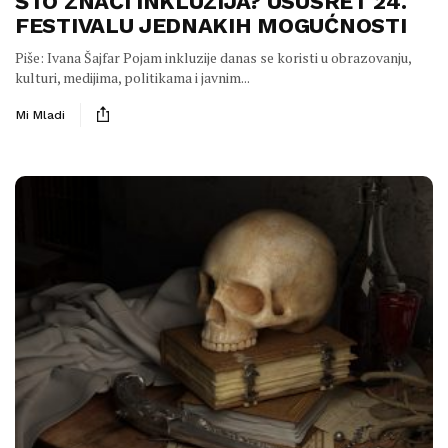
ŠTO ZNAČI INKLUZIJA? USUSRET 24.
FESTIVALU JEDNAKIH MOGUĆNOSTI
Piše: Ivana Šajfar Pojam inkluzije danas se koristi u obrazovanju,
kulturi, medijima, politikama i javnim...
Mi Mladi