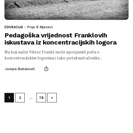
Prije 6 Mjeseci
EDUKACIJA
Pedagoška vrijednost Franklovih
iskustava iz koncentracijskih logora
Na koji način Viktor Frankl može upotpuniti priču o
koncentracijskim logorima i tako potaknuti učenike...
Josipa Bubalović
1
2
…
78
»