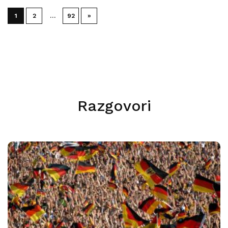
1
2
…
92
»
Razgovori