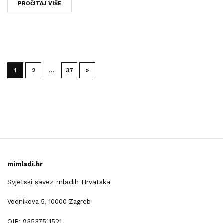
PROČITAJ VIŠE
1
2
…
37
»
mimladi.hr
Svjetski savez mladih Hrvatska
Vodnikova 5, 10000 Zagreb
OIB: 93537511521