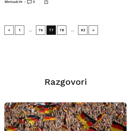
Mimladi.hr
0
«
1
…
76
77
78
…
92
»
Razgovori