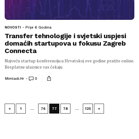
Prije 6 Godina
NOVOSTI
Transfer tehnologije i svjetski uspjesi
domaćih startupova u fokusu Zagreb
Connecta
Najveću startup konferenciju u Hrvatskoj ove godine pratite online.
Besplatne ulaznice vas čekaju
Mimladi.hr
0
«
1
…
76
77
78
…
125
»