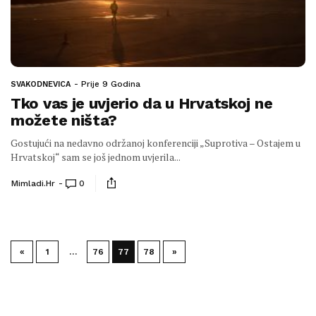
Prije 9 Godina
SVAKODNEVICA
Tko vas je uvjerio da u Hrvatskoj ne
možete ništa?
Gostujući na nedavno održanoj konferenciji „Suprotiva – Ostajem u
Hrvatskoj“ sam se još jednom uvjerila...
Mimladi.hr
0
«
1
…
76
77
78
»