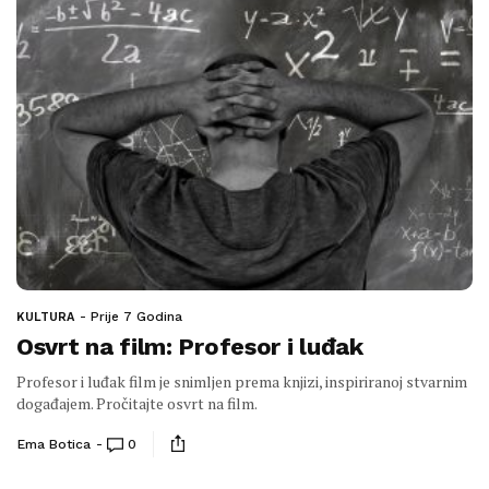
Prije 7 Godina
KULTURA
Osvrt na film: Profesor i luđak
Profesor i luđak film je snimljen prema knjizi, inspiriranoj stvarnim
događajem. Pročitajte osvrt na film.
Ema Botica
0