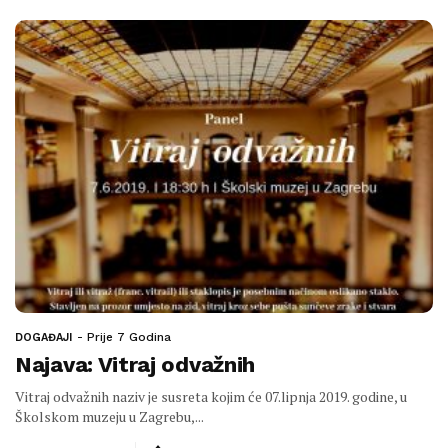
Prije 7 Godina
DOGAĐAJI
Najava: Vitraj odvažnih
Vitraj odvažnih naziv je susreta kojim će 07.lipnja 2019. godine, u
Školskom muzeju u Zagrebu,...