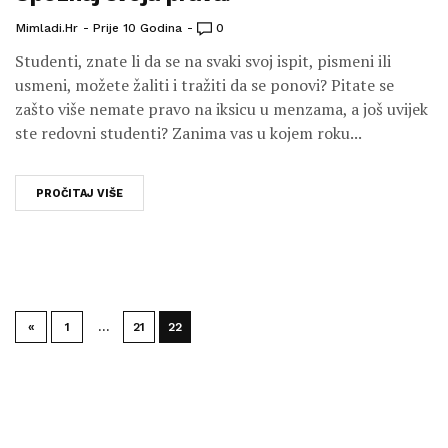
Mimladi.hr
Prije 10 Godina
0
Studenti, znate li da se na svaki svoj ispit, pismeni ili
usmeni, možete žaliti i tražiti da se ponovi? Pitate se
zašto više nemate pravo na iksicu u menzama, a još uvijek
ste redovni studenti? Zanima vas u kojem roku...
PROČITAJ VIŠE
«
1
…
21
22