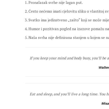
1. Pronalazak svrhe nije lagan put.
2. Često nećemo imati cjelovitu sliku o vlastitoj svr
3. Svatko ima jedinstveno „zašto“ koji se može mije
4. Humor i pozitivan pogled na izazove pomažu na
5. Naša svrha nije definirana stanjem u kojem se 
If you keep your mind and body busy, you’ll be 
Walter
Eat and sleep, and you’ll live a long time. You h
Misa