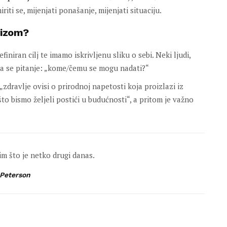
riti se, mijenjati ponašanje, mijenjati situaciju.
rizom?
niran cilj te imamo iskrivljenu sliku o sebi. Neki ljudi,
ja se pitanje: „kome/čemu se mogu nadati?“
dravlje ovisi o prirodnoj napetosti koja proizlazi iz
o bismo željeli postići u budućnosti“, a pritom je važno
nim što je netko drugi danas.
Peterson