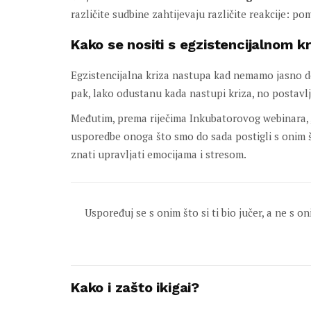
različite sudbine zahtijevaju različite reakcije: pomi
Kako se nositi s egzistencijalnom k
Egzistencijalna kriza nastupa kad nemamo jasno defi
pak, lako odustanu kada nastupi kriza, no postavl
Međutim, prema riječima Inkubatorovog webinara, „z
usporedbe onoga što smo do sada postigli s onim št
znati upravljati emocijama i stresom.
Uspoređuj se s onim što si ti bio jučer, a ne s o
Kako i zašto ikigai?