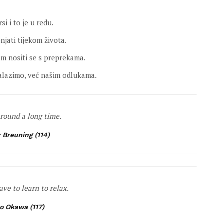
si i to je u redu.
njati tijekom života.
m nositi se s preprekama.
nalazimo, već našim odlukama.
around a long time.
 Breuning (114)
ave to learn to relax.
o Okawa (117)