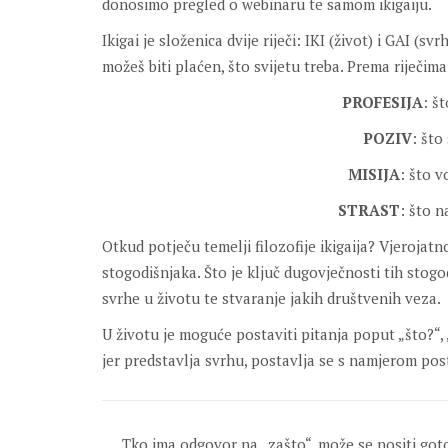
donosimo pregled o webinaru te samom ikigaiju.
Ikigai je složenica dvije riječi: IKI (život) i GAI (sv
možeš biti plaćen, što svijetu treba. Prema riječima
PROFESIJA
: š
POZIV
: što
MISIJA
: što v
STRAST
: što n
Otkud potječu temelji filozofije ikigaija? Vjerojatn
stogodišnjaka. Što je ključ dugovječnosti tih stog
svrhe u životu te stvaranje jakih društvenih veza.
U životu je moguće postaviti pitanja poput „što?“, 
jer predstavlja svrhu, postavlja se s namjerom posta
Tko ima odgovor na „zašto“, može se nositi got