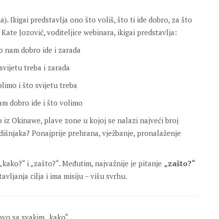
rha). Ikigai predstavlja ono što voliš, što ti ide dobro, za što
 Kate Jozović, voditeljice webinara, ikigai predstavlja:
to nam dobro ide i zarada
 svijetu treba i zarada
olimo i što svijetu treba
am dobro ide i što volimo
o iz Okinawe, plave zone u kojoj se nalazi najveći broj
odišnjaka? Ponajprije prehrana, vježbanje, pronalaženje
„kako?“ i „zašto?“. Međutim, najvažnije je pitanje
„zašto?“
vljanja cilja i ima misiju – višu svrhu.
ovo sa svakim „kako“