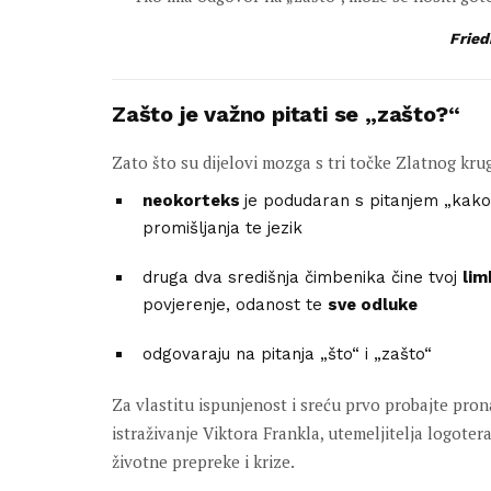
Fried
Zašto je važno pitati se „zašto?“
Zato što su dijelovi mozga s tri točke Zlatnog kru
neokorteks
je podudaran s pitanjem „kako“
promišljanja te jezik
druga dva središnja čimbenika čine tvoj
lim
povjerenje, odanost te
sve odluke
odgovaraju na pitanja „što“ i „zašto“
Za vlastitu ispunjenost i sreću prvo probajte pro
istraživanje Viktora Frankla, utemeljitelja logotera
životne prepreke i krize.