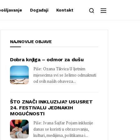
ošljavanje
Događaji
Kontakt
NAJNOVIJE OBJAVE
Dobra knjiga – odmor za dušu
Piše: Ozana Tikvica U ljetnim
mjesecima svi se želimo odmaknuti
od svih naših obaveza...
ŠTO ZNAČI INKLUZIJA? USUSRET
24. FESTIVALU JEDNAKIH
MOGUĆNOSTI
Piše: Ivana Šajfar Pojam inkluzije
danas se koristi u obrazovanju,
kulturi, medijima, politikama i...