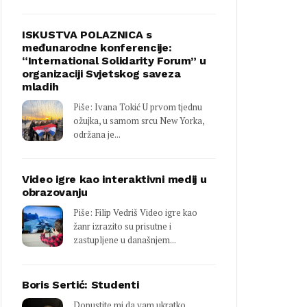
ISKUSTVA POLAZNICA s
međunarodne konferencije:
“International Solidarity Forum” u
organizaciji Svjetskog saveza
mladih
Piše: Ivana Tokić U prvom tjednu
ožujka, u samom srcu New Yorka,
održana je...
Video igre kao interaktivni medij u
obrazovanju
Piše: Filip Vedriš Video igre kao
žanr izrazito su prisutne i
zastupljene u današnjem...
Boris Sertić: Studenti
Dopustite mi da vam ukratko