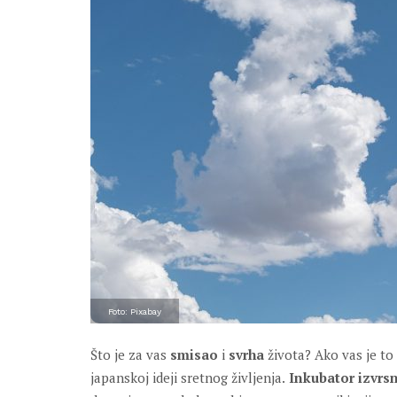
Foto: Pixabay
Što je za vas
smisao
i
svrha
života? Ako vas je t
japanskoj ideji sretnog življenja.
Inkubator izvrs