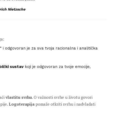
rich Nietzsche
ga:
 i odgovoran je za sva tvoja racionalna i analitička
bički sustav
koji je odgovoran za tvoje emocije,
naći
vlastitu svrhu
. O važnosti svrhe u životu govori
pije.
Logoterapija
pomaže otkriti svrhu i nadvladati