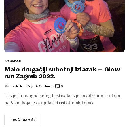
DOGAĐAJI
Malo drugačiji subotnji izlazak – Glow
run Zagreb 2022.
Mimladi.hr
Prije 4 Godine
0
U svjetlu ovogodišnjeg Festivala svjetla održana je utrka
na 5 km koja je okupila četristotinjak trkača.
PROČITAJ VIŠE