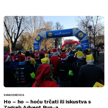
SVAKODNEVICA
Ho – ho – hoću trčati ili iskustva s
Zagreb Advent Run-a