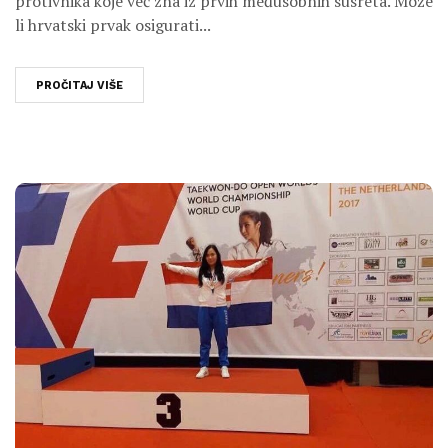
protivnika koje već zna iz prvih međusobnih susreta. Može
li hrvatski prvak osigurati...
PROČITAJ VIŠE