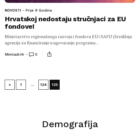
Prije 9 Godina
NOVOSTI
Hrvatskoj nedostaju stručnjaci za EU
fondove!
Ministarstvo regionalnoga razvoja i fondova EU i SAFU (Središnja
agencija za financiranje u ugovaranje programa...
Mimladi.hr
0
«
1
…
124
125
Demografija