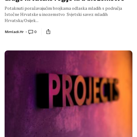
Potaknuti poražavajućim brojkama odlaska mladih s područja
Istočne Hrvatske u inozemstvo Svjetski savez mladih
Hrvatska/Osijek...
Mimladi.hr
0