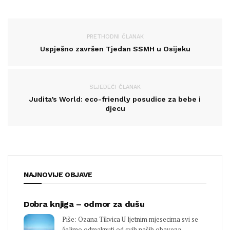
PRETHODNI ČLANAK
Uspješno završen Tjedan SSMH u Osijeku
SLJEDEĆI ČLANAK
Judita’s World: eco-friendly posudice za bebe i
djecu
NAJNOVIJE OBJAVE
Dobra knjiga – odmor za dušu
Piše: Ozana Tikvica U ljetnim mjesecima svi se
želimo odmaknuti od svih naših obaveza...