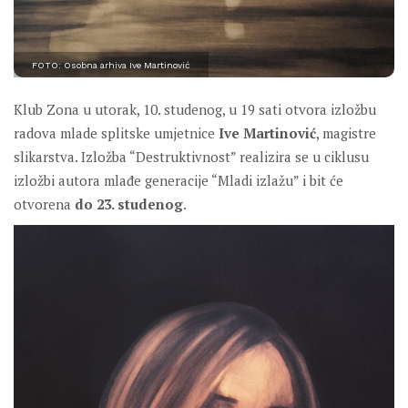
FOTO: Osobna arhiva Ive Martinović
Klub Zona u utorak, 10. studenog, u 19 sati otvora izložbu
radova mlade splitske umjetnice
Ive Martinović
, magistre
slikarstva. Izložba “Destruktivnost” realizira se u ciklusu
izložbi autora mlađe generacije “Mladi izlažu” i bit će
otvorena
do 23. studenog
.