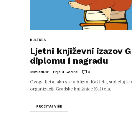
KULTURA
Ljetni književni izazov G
diplomu i nagradu
Mimladi.hr
Prije 4 Godine
0
Ovoga ljeta, ako ste u blizini Kaštela, sudjeluj
organizaciji Gradske knjižnice Kaštela.
PROČITAJ VIŠE