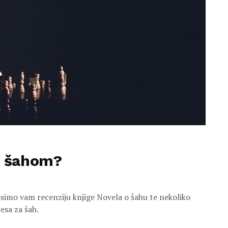
ja šahom?
mo vam recenziju knjige Novela o šahu te nekoliko
esa za šah.