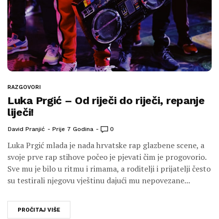
RAZGOVORI
Luka Prgić – Od riječi do riječi, repanje
liječi!
David Pranjić
Prije 7 Godina
0
Luka Prgić mlada je nada hrvatske rap glazbene scene, a
svoje prve rap stihove počeo je pjevati čim je progovorio.
Sve mu je bilo u ritmu i rimama, a roditelji i prijatelji često
su testirali njegovu vještinu dajući mu nepovezane...
PROČITAJ VIŠE