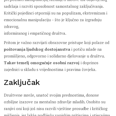
sadržaja i razviti sposobnost samostalnog zaključivanja.
Kritički pojedinci otporniji su na populizam, ekstremizam i
emocionalnu manipulaciju – što je ključno za izgradnju
zdravog,
informiranog i empatičnog društva.
Pritom je važno razvijati obrazovne pristupe koji polaze od
poštovanja ljudskog dostojanstva
i potiču mlade na
promišljeno, odgovorno i solidarno djelovanje u društvu.
Takav temelj omogućuje osobni razvoj
i doprinos
zajednici u skladu s vrijednostima i pravima čovjeka.
Zaključak
Društvene mreže, unatoč svojim prednostima, donose
ozbiljne izazove za mentalno zdravlje mladih. Osobito su
ranjivi oni koji još nisu razvili vještine prosudbe i kritičkog
mišljenja, jer lakše podliježu vanjskim pritiscima i utjecajima.