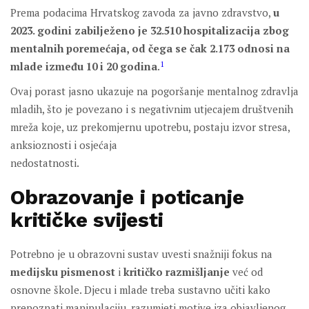
Prema podacima Hrvatskog zavoda za javno zdravstvo,
u
2023. godini zabilježeno je 32.510 hospitalizacija zbog
mentalnih poremećaja, od čega se čak 2.173 odnosi na
1
mlade između 10 i 20 godina
.
Ovaj porast jasno ukazuje na pogoršanje mentalnog zdravlja
mladih, što je povezano i s negativnim utjecajem društvenih
mreža koje, uz prekomjernu upotrebu, postaju izvor stresa,
anksioznosti i osjećaja
nedostatnosti.
Obrazovanje i poticanje
kritičke svijesti
Potrebno je u obrazovni sustav uvesti snažniji fokus na
medijsku pismenost
i
kritičko razmišljanje
već od
osnovne škole. Djecu i mlade treba sustavno učiti kako
prepoznati manipulaciju, razumjeti motive iza objavljenog