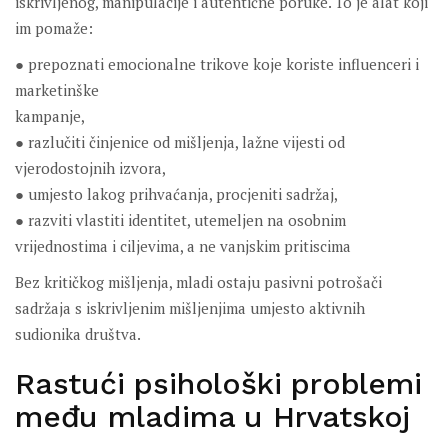
iskrivljenog, manipulacije i autentične poruke. To je alat koji
im pomaže:
● prepoznati emocionalne trikove koje koriste influenceri i
marketinške
kampanje,
● razlučiti činjenice od mišljenja, lažne vijesti od
vjerodostojnih izvora,
● umjesto lakog prihvaćanja, procjeniti sadržaj,
● razviti vlastiti identitet, utemeljen na osobnim
vrijednostima i ciljevima, a ne vanjskim pritiscima
Bez kritičkog mišljenja, mladi ostaju pasivni potrošači
sadržaja s iskrivljenim mišljenjima umjesto aktivnih
sudionika društva.
Rastući psihološki problemi
među mladima u Hrvatskoj