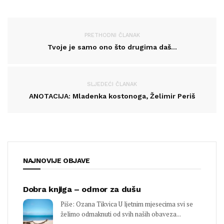
PRETHODNI ČLANAK
Tvoje je samo ono što drugima daš…
SLJEDEĆI ČLANAK
ANOTACIJA: Mladenka kostonoga, Želimir Periš
NAJNOVIJE OBJAVE
Dobra knjiga – odmor za dušu
Piše: Ozana Tikvica U ljetnim mjesecima svi se
želimo odmaknuti od svih naših obaveza...