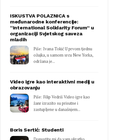
ISKUSTVA POLAZNICA s
međunarodne konferencije:
“International Solidarity Forum” u
organizaciji Svjetskog saveza
mladih
Piše: Ivana Tokić U prvom tjednu
ožujka, u samom srcu New Yorka,
održana je...
Video igre kao interaktivni medij u
obrazovanju
Piše: Filip Vedriš Video igre kao
žanr izrazito su prisutne i
zastupljene u današnjem...
Boris Sertić: Studenti
Dopustite mi da vam ukratko