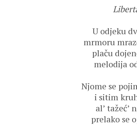
Liber
U odjeku dvo
mrmoru mrazo
plaču dojen
melodija odl
Njome se poji
i sitim kru
al’ tažeć’ 
prelako se o