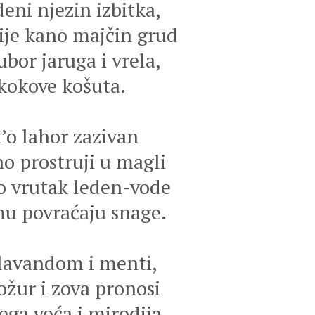
eni njezin izbitka,
rije kano majčin grud
ubor jaruga i vrela,
skokove košuta.
’o lahor zazivan
o prostruji u magli
o vrutak leden-vode
u povraćaju snage.
 lavandom i menti,
ožur i zova pronosi
ega voća i mirodija,