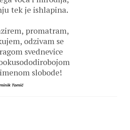
ju tek je ishlapina.
azirem, promatram,
kujem, odzivam se
tragom svednevice
kookusododirobojom
 imenom slobode!
minik Tomić