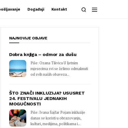
ošljavanje
Događaji
Kontakt
NAJNOVIJE OBJAVE
Dobra knjiga – odmor za dušu
Piše: Ozana Tikvica U ljetnim
mjesecima svi se želimo odmaknuti
od svih naših obaveza...
ŠTO ZNAČI INKLUZIJA? USUSRET
24. FESTIVALU JEDNAKIH
MOGUĆNOSTI
Piše: Ivana Šajfar Pojam inkluzije
danas se koristi u obrazovanju,
kulturi, medijima, politikama i...