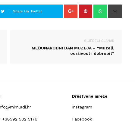
Share On Twitter
SLJEDEĆI ČLANAK
MEĐUNARODNI DAN MUZEJA – “Muzeji,
održivost i dobrobit”
t
Društvene mreže
info@mimladi.hr
Instagram
: +38592 502 5176
Facebook