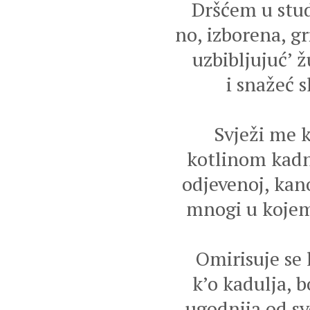
Dršćem u stud
no, izborena, g
uzbibljujuć’ ž
i snažeć 
Svježi me k
kotlinom kadn
odjevenoj, kan
mnogi u kojem
Omirisuje se
k’o kadulja, b
ugodnija od sv