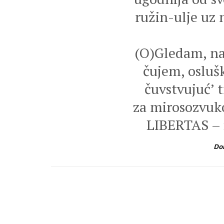
ružin-ulje uz n
(O)Gledam, n
čujem, osluš
čuvstvujuć’ 
za mirosozvu
LIBERTAS –
Do