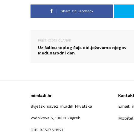
Share On Facebook
PRETHODNI ČLANAK
Uz šalicu toplog čaja obilježavamo njegov
Međunarodni dan
mimladi.hr
Kontak
Svjetski savez mladih Hrvatska
Email: 
Vodnikova 5, 10000 Zagreb
Mobitel
OIB: 93537511521