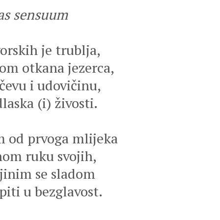
tas sensuum
rskih je trublja,
m otkana jezerca,
čevu i udovičinu,
aska (i) živosti.
m od prvoga mlijeka
hom ruku svojih,
njinim se sladom
piti u bezglavost.