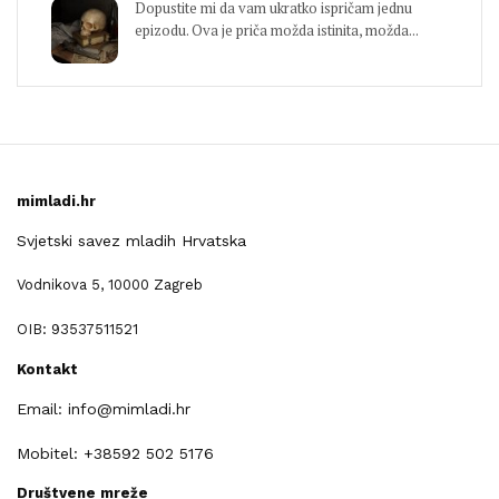
Dopustite mi da vam ukratko ispričam jednu
epizodu. Ova je priča možda istinita, možda...
mimladi.hr
Svjetski savez mladih Hrvatska
Vodnikova 5, 10000 Zagreb
OIB: 93537511521
Kontakt
Email: info@mimladi.hr
Mobitel: +38592 502 5176
Društvene mreže