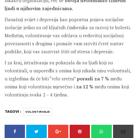
nikakvu organizaciju, već se
odvija neformalno između
ljudi u njihovim zajednicama.
Današnji svijet i depresija kao popratna pojava socijalne
izolacije jedan su od ključnih čimbenika za razvoj te bolesti.
Međutim, volontiranje vas održava u redovitoj socijalnoj
povezanosti s drugima i pomaže vam razviti čvrst sustav
podrške, koji vas zauzvrat štiti od stresa i depresije.
I za kraj, istraživanja su pokazala da su ljudi koji su
volontirali, u usporedbi s onima koji nikada nisu volontirali,
u izgledima da će biti “vrlo sretni”
porasli za 7 %
među
onima koji volontiraju mjesečno i
za 12 %
među onima koji
volontiraju svaka 2 – 4 tjedna.
TAGOVI :
VOLONTIRANJE