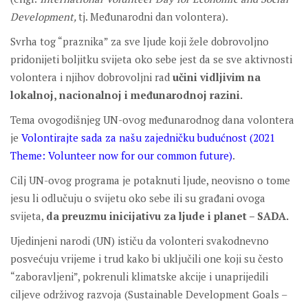
Development,
tj. Međunarodni dan volontera).
Svrha tog “praznika” za sve ljude koji žele dobrovoljno
pridonijeti boljitku svijeta oko sebe jest da se sve aktivnosti
volontera i njihov dobrovoljni rad
učini vidljivim na
lokalnoj, nacionalnoj i međunarodnoj razini.
Tema ovogodišnjeg UN-ovog međunarodnog dana volontera
je
Volontirajte sada za našu zajedničku budućnost (2021
Theme: Volunteer now for our common future)
.
Cilj UN-ovog programa je potaknuti ljude, neovisno o tome
jesu li odlučuju o svijetu oko sebe ili su građani ovoga
svijeta,
da preuzmu inicijativu za ljude i planet – SADA.
Ujedinjeni narodi (UN) ističu da volonteri svakodnevno
posvećuju vrijeme i trud kako bi uključili one koji su često
“zaboravljeni”, pokrenuli klimatske akcije i unaprijedili
ciljeve održivog razvoja (Sustainable Development Goals –