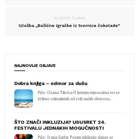
SLJEDEĆI ČLANAK
Izložba „Božićne igračke iz tvornice čokolade“
NAJNOVIJE OBJAVE
Dobra knjiga – odmor za dušu
Piše: Ozana Tikvica U ljetnim mjesecima svi se
želimo odmaknuti od svih naših obaveza...
ŠTO ZNAČI INKLUZIJA? USUSRET 24.
FESTIVALU JEDNAKIH MOGUĆNOSTI
Piše: Ivana Šajfar Pojam inkluzije danas se