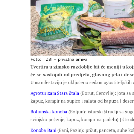
Foto: TZSI – privatna arhiva
Uvertira u zimsko razdoblje bit će meniji u ko
će se sastojati od predjela, glavnog jela i dese
U manifestaciju je uključeno sedam ugostiteljskih 
Agroturizam Stara štala
(Borut, Cerovlje): jota sa
kapuz, kumpir na supice i salata od kapuza | dese
Boljunska konoba
(Boljun): istarski štruclji sa š
svinjsko pečenje, kapuz, kumpir na padelu) | štrud
Konoba Bani
(Bani, Pazin): pršut, panceta, suhe kob