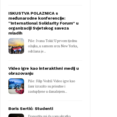
ISKUSTVA POLAZNICA s
međunarodne konferencije:
“International Solidarity Forum” u
organizaciji Svjetskog saveza
mladih
Piše: Ivana Tokić U prvom tjednu
ožujka, u samom srcu New Yorka,
održana je...
Video igre kao interaktivni medij u
obrazovanju
Piše: Filip Vedriš Video igre kao
žanr izrazito su prisutne i
zastupljene u današnjem...
Boris Sertić: Studenti
Dopustite mi da vam ukratko