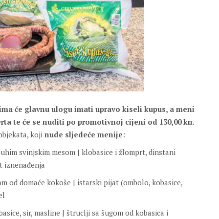
jima će glavnu ulogu imati upravo kiseli kupus, a meni
rta te će se nuditi po
promotivnoj cijeni od 130,00 kn
.
objekata, koji
nude sljedeće menije
:
 suhim svinjskim mesom | klobasice i žlomprt, dinstani
rt iznenađenja
ugom od domaće kokoše | istarski pijat (ombolo, kobasice,
el
asice, sir, masline | štruclji sa šugom od kobasica i