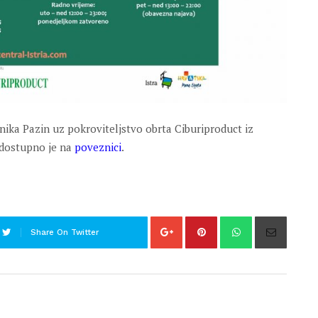
tnika Pazin uz pokroviteljstvo obrta Ciburiproduct iz
i dostupno je na
poveznici
.
Share On Twitter