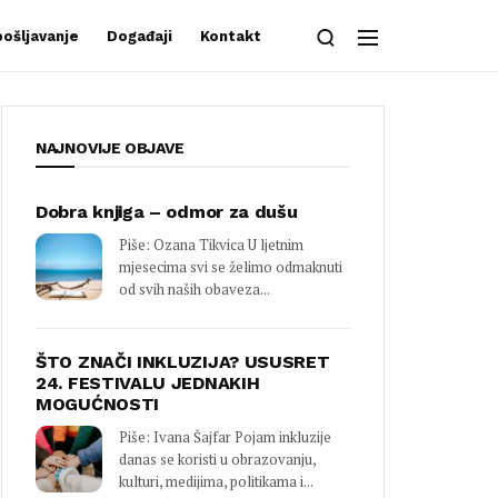
ošljavanje
Događaji
Kontakt
NAJNOVIJE OBJAVE
Dobra knjiga – odmor za dušu
Piše: Ozana Tikvica U ljetnim
mjesecima svi se želimo odmaknuti
od svih naših obaveza...
ŠTO ZNAČI INKLUZIJA? USUSRET
24. FESTIVALU JEDNAKIH
MOGUĆNOSTI
Piše: Ivana Šajfar Pojam inkluzije
danas se koristi u obrazovanju,
kulturi, medijima, politikama i...