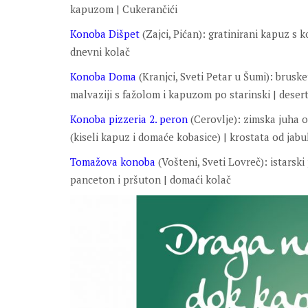
kapuzom | Cukerančići
Konoba Dišpet
(Zajci, Pićan): gratinirani kapuz 
dnevni kolač
Konoba Doma
(Kranjci, Sveti Petar u Šumi): brus
malvaziji s fažolom i kapuzom po starinski | dese
Konoba pizzeria 2. peron
(Cerovlje): zimska juha o
(kiseli kapuz i domaće kobasice) | krostata od jabu
Tomažova konoba
(Vošteni, Sveti Lovreč): istarski
panceton i pršuton | domaći kolač