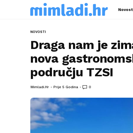
Novost
NOVOSTI
Draga nam je zim
nova gastronomsk
području TZSI
Mimladi.hr
Prije 5 Godina
0