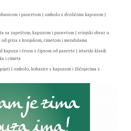
s kobasicom i pancetom | ombolo s dvoličnim kapuzom |
keta sa zapeštom, kapuzom i pancetom | svinjski obraz u
rt od griza s konjakom, cimetom i mendulama
d kapuza i česna s čipsom od pancete | istarski klasik
ka i cimeta
 pijati | ombolo, kobasice s kapuzom i žličnjacima s