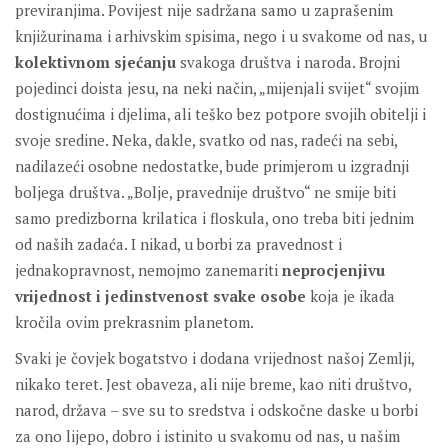
previranjima. Povijest nije sadržana samo u zaprašenim
knjižurinama i arhivskim spisima, nego i u svakome od nas, u
kolektivnom sjećanju
svakoga društva i naroda. Brojni
pojedinci doista jesu, na neki način, „mijenjali svijet“ svojim
dostignućima i djelima, ali teško bez potpore svojih obitelji i
svoje sredine. Neka, dakle, svatko od nas, radeći na sebi,
nadilazeći osobne nedostatke, bude primjerom u izgradnji
boljega društva. „Bolje, pravednije društvo“ ne smije biti
samo predizborna krilatica i floskula, ono treba biti jednim
od naših zadaća. I nikad, u borbi za pravednost i
jednakopravnost, nemojmo zanemariti
neprocjenjivu
vrijednost i jedinstvenost svake osobe
koja je ikada
kročila ovim prekrasnim planetom.
Svaki je čovjek bogatstvo i dodana vrijednost našoj Zemlji,
nikako teret. Jest obaveza, ali nije breme, kao niti društvo,
narod, država – sve su to sredstva i odskočne daske u borbi
za ono lijepo, dobro i istinito u svakomu od nas, u našim