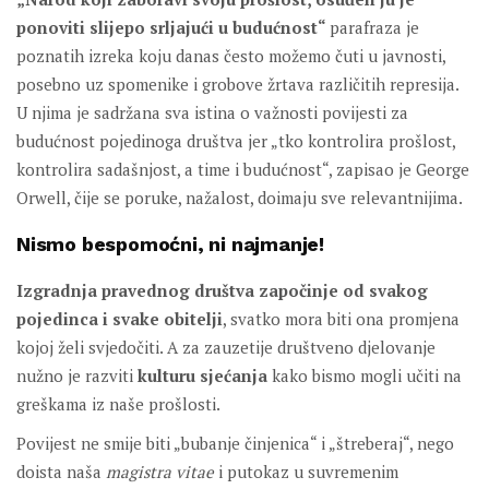
ponoviti slijepo srljajući u budućnost“
parafraza je
poznatih izreka koju danas često možemo čuti u javnosti,
posebno uz spomenike i grobove žrtava različitih represija.
U njima je sadržana sva istina o važnosti povijesti za
budućnost pojedinoga društva jer „tko kontrolira prošlost,
kontrolira sadašnjost, a time i budućnost“, zapisao je George
Orwell, čije se poruke, nažalost, doimaju sve relevantnijima.
Nismo bespomoćni, ni najmanje!
Izgradnja pravednog društva započinje od svakog
pojedinca i svake obitelji
, svatko mora biti ona promjena
kojoj želi svjedočiti. A za zauzetije društveno djelovanje
nužno je razviti
kulturu sjećanja
kako bismo mogli učiti na
greškama iz naše prošlosti.
Povijest ne smije biti „bubanje činjenica“ i „štreberaj“, nego
doista naša
magistra vitae
i putokaz u suvremenim