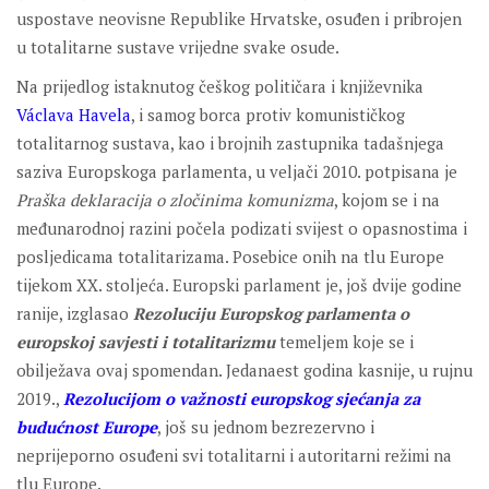
uspostave neovisne Republike Hrvatske, osuđen i pribrojen
u totalitarne sustave vrijedne svake osude.
Na prijedlog istaknutog češkog političara i književnika
Václava Havela
, i samog borca protiv komunističkog
totalitarnog sustava, kao i brojnih zastupnika tadašnjega
saziva Europskoga parlamenta, u veljači 2010. potpisana je
Praška deklaracija o zločinima komunizma
, kojom se i na
međunarodnoj razini počela podizati svijest o opasnostima i
posljedicama totalitarizama. Posebice onih na tlu Europe
tijekom XX. stoljeća. Europski parlament je, još dvije godine
ranije, izglasao
Rezoluciju Europskog parlamenta o
europskoj savjesti i totalitarizmu
temeljem koje se i
obilježava ovaj spomendan. Jedanaest godina kasnije, u rujnu
2019.,
Rezolucijom o važnosti europskog sjećanja za
budućnost Europe
, još su jednom bezrezervno i
neprijeporno osuđeni svi totalitarni i autoritarni režimi na
tlu Europe.