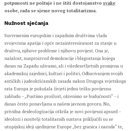
potpunosti ne poštuje i ne štiti dostojanstvo
svake
osobe, rađa se sjeme novog totalitarizma
.
Nužnost sjećanja
Suvremenim europskim i zapadnim društvima vlada
svojevrsna apatija i opće nezainteresiranost za stanje u
društvu, njihove probleme i njihovu povijest. Ona je,
nažalost, nusproizvod demokracije i blagostanja kojega
danas na Zapadu uživamo, ali i višedesetljetnih promjena u
akademskoj zajednici, kulturi i politici. Odbacivanjem svojih
antičkih i judeokršćanskih zasada nakon Drugoga svjetskoga
rata Europa je pokušala živjeti jednu tešku povijesnu
zabludu – „Pustimo prošlost, okrenimo se budućnosti“ – i
danas često ponavljanu u našem javnom govoru. No,
prividna deideologizacija otkrila je novi povijesni apsurd –
ideolozi i nositelji totalitarnih sustava priključili su se
utopijskoj ideji ujedinjene Europe „bez granica i naroda“ te,