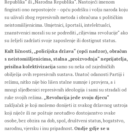
Republika“ ili „Narodna Republika“. Nastojeći imenom
fingirati ono nepostojeće – opću podršku i volju naroda koju
su uživali zbog represivnih metoda i obračuna s političkim
neistomišljenicima. Umjetnici, športaši, intelektualci,
znanstvenici morali su se podrediti „ciljevima revolucije“ ako
su željeli zadržati svoje zaposlenje ili dostignut status.
Kult ličnosti, „policijska država“ (opći nadzor), obračun
s neistomišljenicima, stalna „proizvodnja“ neprijatelja,
prisilna kolektivizacija
samo su neka od zajedničkih
obilježja ovih represivnih sustava. Unatoč odanosti Partiji i
režimu, nitko nije bio lišen stalne sumnje i provjera, a i
mnogi sljedbenici represivnih ideologija i sami su stradali od
ruke svojih režima.
„Revolucija jede svoju djecu“
zaključak je koji možemo donijeti iz svakog državnog ustroja
koji niječe ili ne poštuje neotuđivo dostojanstvo svake
osobe, bez obzira na dob, spol, društveni status, bogatstvo,
narodnu, vjersku i inu pripadnost.
Ondje gdje se u