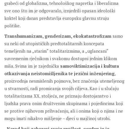
grabeći od globalizma, tehnološkog napretka i liberalizma
sve ono što im je odgovaralo, iznjedrili opasan ideološki
koktel koji danas predstavlja europsku glavnu struju
politike.
Transhumanizam, genderizam, ekokatastrofizam
samo
su neki od utopističkih predtotalitarnih koncepata
temeljenih na „starim“ totalitarizmima, a „uglancani“
suvremenim rječnikom i svakomu dostupni jednim klikom
miša. Svima im je zajednička
samoviktimizacija i kultura
otkazivanja
neistomišljenika te jezični inženjering
,
proizvodnja nesmislenih pojmova, bez značenja utemeljenog
u stvarnosti, radi promicanja svojih ciljeva. Kao i u slučaju
totalitarizama XX. stoljeća, ne priznaju dostojanstvo i
ljudska prava onim društvenim skupinama i pojedincima koji
se protive njihovom prihvaćanju, ali i onima koji o njima i ne
mogu imati nikakvo mišljenje – djeci u majčinoj utrobi.
„Narod koji zaboravi svoju prošlost, osuđen ju je