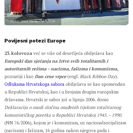
FOTO: Steve Harvey / Unsplash
Povijesni potezi Europe
23. kolovoza
već se više od desetljeća obilježava kao
Europski dan sjećanja na žrtve svih totalitarnih i
autoritarnih režima – nacizma, fašizma i komunizma
,
poznatiji i kao
Dan crne vrpce
(engl.
Black Ribbon Day
).
Odlukama Hrvatskoga sabora
obilježava se kao spomendan
u Republici Hrvatskoj, kao i u brojnim drugim europskim
državama. Hrvatski je sabor još u lipnju 2006. donio
Deklaraciju o osudi zločina osuđenih tijekom totalitarnog
komunističkog poretka u Republici Hrvatskoj 1945. – 1990.
(NN 76/2006), kojom je i komunizam, uz nacionalsocijalizam
(nacizam) i fašizam, 16 godina nakon njegova pada i