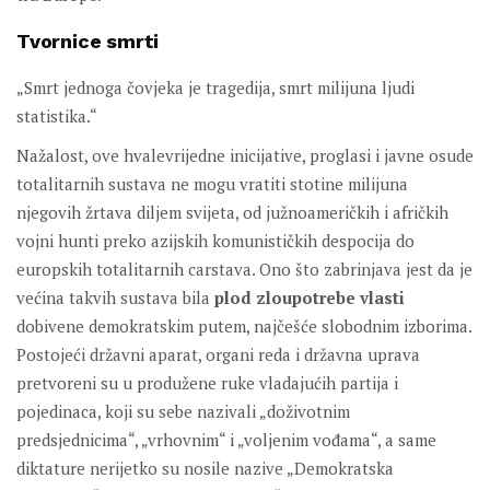
Tvornice smrti
„Smrt jednoga čovjeka je tragedija, smrt milijuna ljudi
statistika.“
Nažalost, ove hvalevrijedne inicijative, proglasi i javne osude
totalitarnih sustava ne mogu vratiti stotine milijuna
njegovih žrtava diljem svijeta, od južnoameričkih i afričkih
vojni hunti preko azijskih komunističkih despocija do
europskih totalitarnih carstava. Ono što zabrinjava jest da je
većina takvih sustava bila
plod zloupotrebe vlasti
dobivene demokratskim putem, najčešće slobodnim izborima.
Postojeći državni aparat, organi reda i državna uprava
pretvoreni su u produžene ruke vladajućih partija i
pojedinaca, koji su sebe nazivali „doživotnim
predsjednicima“, „vrhovnim“ i „voljenim vođama“, a same
diktature nerijetko su nosile nazive „Demokratska