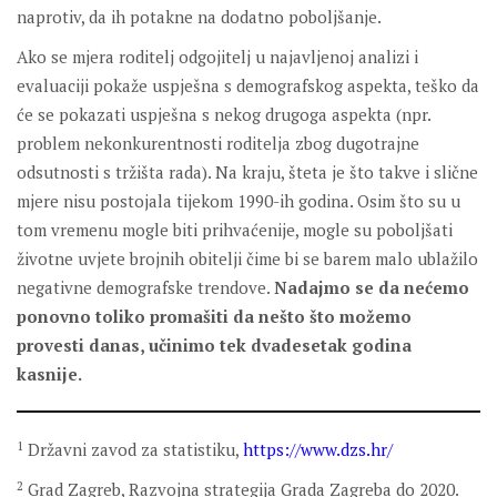
naprotiv, da ih potakne na dodatno poboljšanje.
Ako se mjera roditelj odgojitelj u najavljenoj analizi i
evaluaciji pokaže uspješna s demografskog aspekta, teško da
će se pokazati uspješna s nekog drugoga aspekta (npr.
problem nekonkurentnosti roditelja zbog dugotrajne
odsutnosti s tržišta rada). Na kraju, šteta je što takve i slične
mjere nisu postojala tijekom 1990-ih godina. Osim što su u
tom vremenu mogle biti prihvaćenije, mogle su poboljšati
životne uvjete brojnih obitelji čime bi se barem malo ublažilo
negativne demografske trendove.
Nadajmo se da nećemo
ponovno toliko promašiti da nešto što možemo
provesti danas, učinimo tek dvadesetak godina
kasnije.
1
Državni zavod za statistiku,
https://www.dzs.hr/
2
Grad Zagreb, Razvojna strategija Grada Zagreba do 2020.