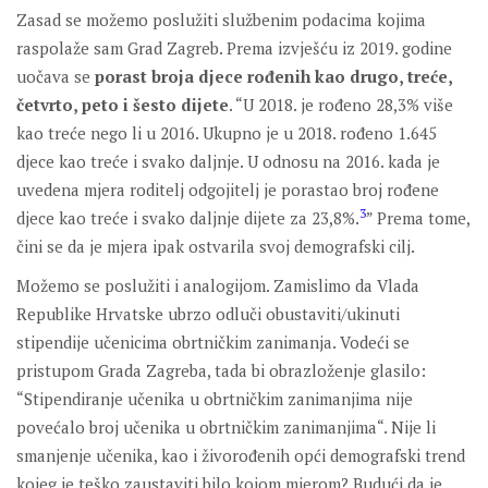
Zasad se možemo poslužiti službenim podacima kojima
raspolaže sam Grad Zagreb. Prema izvješću iz 2019. godine
uočava se
porast broja djece rođenih kao drugo, treće,
četvrto, peto i šesto dijete
. “U 2018. je rođeno 28,3% više
kao treće nego li u 2016. Ukupno je u 2018. rođeno 1.645
djece kao treće i svako daljnje. U odnosu na 2016. kada je
uvedena mjera roditelj odgojitelj je porastao broj rođene
3
djece kao treće i svako daljnje dijete za 23,8%.
” Prema tome,
čini se da je mjera ipak ostvarila svoj demografski cilj.
Možemo se poslužiti i analogijom. Zamislimo da Vlada
Republike Hrvatske ubrzo odluči obustaviti/ukinuti
stipendije učenicima obrtničkim zanimanja. Vodeći se
pristupom Grada Zagreba, tada bi obrazloženje glasilo:
“Stipendiranje učenika u obrtničkim zanimanjima nije
povećalo broj učenika u obrtničkim zanimanjima“. Nije li
smanjenje učenika, kao i živorođenih opći demografski trend
kojeg je teško zaustaviti bilo kojom mjerom? Budući da je