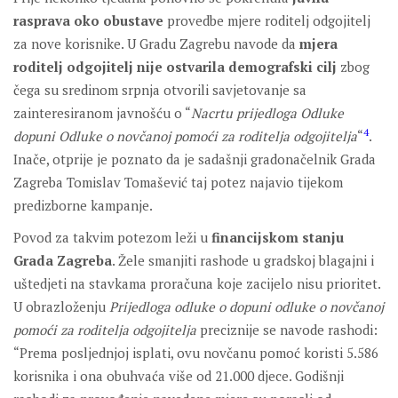
rasprava oko obustave
provedbe mjere roditelj odgojitelj
za nove korisnike. U Gradu Zagrebu navode da
mjera
roditelj odgojitelj nije ostvarila demografski cilj
zbog
čega su sredinom srpnja otvorili savjetovanje sa
zainteresiranom javnošću o “
Nacrtu prijedloga Odluke
4
dopuni Odluke o novčanoj pomoći za roditelja odgojitelja
“
.
Inače, otprije je poznato da je sadašnji gradonačelnik Grada
Zagreba Tomislav Tomašević taj potez najavio tijekom
predizborne kampanje.
Povod za takvim potezom leži u
financijskom stanju
Grada Zagreba
. Žele smanjiti rashode u gradskoj blagajni i
uštedjeti na stavkama proračuna koje zacijelo nisu prioritet.
U obrazloženju
Prijedloga odluke o dopuni odluke o novčanoj
pomoći za roditelja odgojitelja
preciznije se navode rashodi:
“Prema posljednjoj isplati, ovu novčanu pomoć koristi 5.586
korisnika i ona obuhvaća više od 21.000 djece. Godišnji