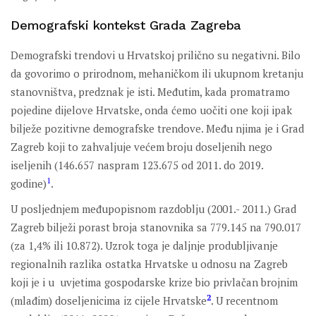
Demografski kontekst Grada Zagreba
Demografski trendovi u Hrvatskoj prilično su negativni. Bilo
da govorimo o prirodnom, mehaničkom ili ukupnom kretanju
stanovništva, predznak je isti. Međutim, kada promatramo
pojedine dijelove Hrvatske, onda ćemo uočiti one koji ipak
bilježe pozitivne demografske trendove. Među njima je i Grad
Zagreb koji to zahvaljuje većem broju doseljenih nego
iseljenih (146.657 naspram 123.675 od 2011. do 2019.
1
godine)
.
U posljednjem međupopisnom razdoblju (2001.- 2011.) Grad
Zagreb bilježi porast broja stanovnika sa 779.145 na 790.017
(za 1,4% ili 10.872). Uzrok toga je daljnje produbljivanje
regionalnih razlika ostatka Hrvatske u odnosu na Zagreb
koji je i u uvjetima gospodarske krize bio privlačan brojnim
2
(mlađim) doseljenicima iz cijele Hrvatske
. U recentnom