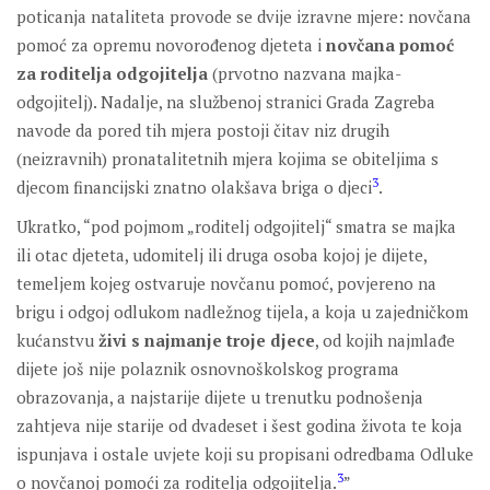
poticanja nataliteta provode se dvije izravne mjere: novčana
pomoć za opremu novorođenog djeteta i
novčana pomoć
za roditelja odgojitelja
(prvotno nazvana majka-
odgojitelj). Nadalje, na službenoj stranici Grada Zagreba
navode da pored tih mjera postoji čitav niz drugih
(neizravnih) pronatalitetnih mjera kojima se obiteljima s
3
djecom financijski znatno olakšava briga o djeci
.
Ukratko, “pod pojmom „roditelj odgojitelj“ smatra se majka
ili otac djeteta, udomitelj ili druga osoba kojoj je dijete,
temeljem kojeg ostvaruje novčanu pomoć, povjereno na
brigu i odgoj odlukom nadležnog tijela, a koja u zajedničkom
kućanstvu
živi s najmanje troje djece
, od kojih najmlađe
dijete još nije polaznik osnovnoškolskog programa
obrazovanja, a najstarije dijete u trenutku podnošenja
zahtjeva nije starije od dvadeset i šest godina života te koja
ispunjava i ostale uvjete koji su propisani odredbama Odluke
3
o novčanoj pomoći za roditelja odgojitelja.
”