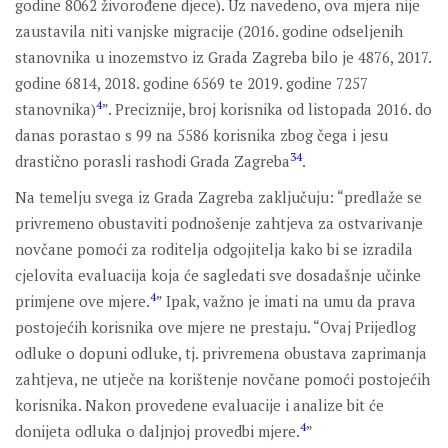
godine 8062 živorođene djece). Uz navedeno, ova mjera nije
zaustavila niti vanjske migracije (2016. godine odseljenih
stanovnika u inozemstvo iz Grada Zagreba bilo je 4876, 2017.
godine 6814, 2018. godine 6569 te 2019. godine 7257
4
stanovnika)
”. Preciznije, broj korisnika od listopada 2016. do
danas porastao s 99 na 5586 korisnika zbog čega i jesu
3
4
drastično porasli rashodi Grada Zagreba
.
Na temelju svega iz Grada Zagreba zaključuju: “predlaže se
privremeno obustaviti podnošenje zahtjeva za ostvarivanje
novčane pomoći za roditelja odgojitelja kako bi se izradila
cjelovita evaluacija koja će sagledati sve dosadašnje učinke
4
primjene ove mjere.
” Ipak, važno je imati na umu da prava
postojećih korisnika ove mjere ne prestaju. “Ovaj Prijedlog
odluke o dopuni odluke, tj. privremena obustava zaprimanja
zahtjeva, ne utječe na korištenje novčane pomoći postojećih
korisnika. Nakon provedene evaluacije i analize bit će
4
donijeta odluka o daljnjoj provedbi mjere.
”