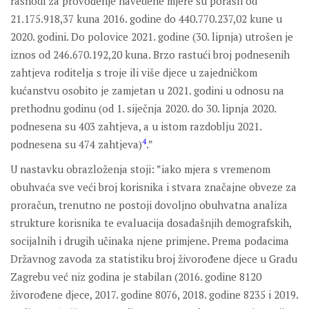
rashodi za provođenje navedene mjere su porasli od
21.175.918,37 kuna 2016. godine do 440.770.237,02 kune u
2020. godini. Do polovice 2021. godine (30. lipnja) utrošen je
iznos od 246.670.192,20 kuna. Brzo rastući broj podnesenih
zahtjeva roditelja s troje ili više djece u zajedničkom
kućanstvu osobito je zamjetan u 2021. godini u odnosu na
prethodnu godinu (od 1. siječnja 2020. do 30. lipnja 2020.
podnesena su 403 zahtjeva, a u istom razdoblju 2021.
4
podnesena su 474 zahtjeva)
.”
U nastavku obrazloženja stoji: ”iako mjera s vremenom
obuhvaća sve veći broj korisnika i stvara značajne obveze za
proračun, trenutno ne postoji dovoljno obuhvatna analiza
strukture korisnika te evaluacija dosadašnjih demografskih,
socijalnih i drugih učinaka njene primjene. Prema podacima
Državnog zavoda za statistiku broj živorođene djece u Gradu
Zagrebu već niz godina je stabilan (2016. godine 8120
živorođene djece, 2017. godine 8076, 2018. godine 8235 i 2019.