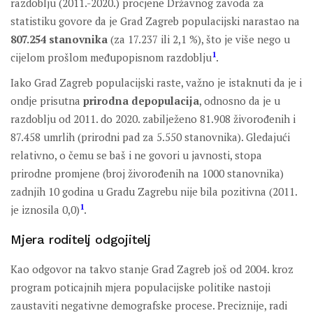
razdoblju (2011.-2020.) procjene Državnog zavoda za
statistiku govore da je Grad Zagreb populacijski narastao na
807.254 stanovnika
(za 17.237 ili 2,1 %), što je više nego u
1
cijelom prošlom međupopisnom razdoblju
.
Iako Grad Zagreb populacijski raste, važno je istaknuti da je i
ondje prisutna
prirodna depopulacija
, odnosno da je u
razdoblju od 2011. do 2020. zabilježeno 81.908 živorođenih i
87.458 umrlih (prirodni pad za 5.550 stanovnika). Gledajući
relativno, o čemu se baš i ne govori u javnosti, stopa
prirodne promjene (broj živorođenih na 1000 stanovnika)
zadnjih 10 godina u Gradu Zagrebu nije bila pozitivna (2011.
1
je iznosila 0,0)
.
Mjera roditelj odgojitelj
Kao odgovor na takvo stanje Grad Zagreb još od 2004. kroz
program poticajnih mjera populacijske politike nastoji
zaustaviti negativne demografske procese. Preciznije, radi