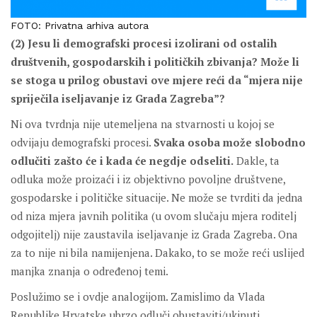
FOTO: Privatna arhiva autora
(2) Jesu li demografski procesi izolirani od ostalih
društvenih, gospodarskih i političkih zbivanja? Može li
se stoga u prilog obustavi ove mjere reći da “mjera nije
spriječila iseljavanje iz Grada Zagreba”?
Ni ova tvrdnja nije utemeljena na stvarnosti u kojoj se
odvijaju demografski procesi.
Svaka osoba može slobodno
odlučiti zašto će i kada će negdje odseliti.
Dakle, ta
odluka može proizaći i iz objektivno povoljne društvene,
gospodarske i političke situacije. Ne može se tvrditi da jedna
od niza mjera javnih politika (u ovom slučaju mjera roditelj
odgojitelj) nije zaustavila iseljavanje iz Grada Zagreba. Ona
za to nije ni bila namijenjena. Dakako, to se može reći uslijed
manjka znanja o određenoj temi.
Poslužimo se i ovdje analogijom. Zamislimo da Vlada
Republike Hrvatske ubrzo odluči obustaviti/ukinuti