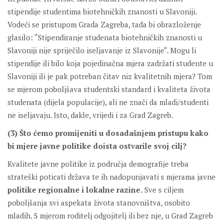
stipendije studentima biotehničkih znanosti u Slavoniji.
Vodeći se pristupom Grada Zagreba, tada bi obrazloženje
glasilo: “Stipendiranje studenata biotehničkih znanosti u
Slavoniji nije spriječilo iseljavanje iz Slavonije“. Mogu li
stipendije ili bilo koja pojedinačna mjera zadržati studente u
Slavoniji ili je pak potreban čitav niz kvalitetnih mjera? Tom
se mjerom poboljšava studentski standard i kvaliteta života
studenata (dijela populacije), ali ne znači da mladi/studenti
ne iseljavaju. Isto, dakle, vrijedi i za Grad Zagreb.
(3) Što ćemo promijeniti u dosadašnjem pristupu kako
bi mjere javne politike doista ostvarile svoj cilj?
Kvalitete javne politike iz područja demografije treba
strateški poticati država te ih nadopunjavati s mjerama javne
politike regionalne i lokalne razine.
Sve s ciljem
poboljšanja svi aspekata života stanovništva, osobito
mladih. S mjerom roditelj odgojitelj ili bez nje, u Grad Zagreb