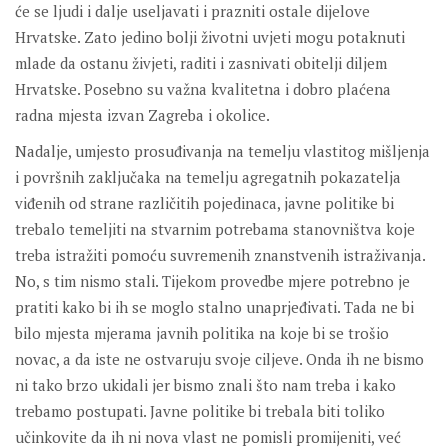
će se ljudi i dalje useljavati i prazniti ostale dijelove
Hrvatske. Zato jedino bolji životni uvjeti mogu potaknuti
mlade da ostanu živjeti, raditi i zasnivati obitelji diljem
Hrvatske. Posebno su važna kvalitetna i dobro plaćena
radna mjesta izvan Zagreba i okolice.
Nadalje, umjesto prosuđivanja na temelju vlastitog mišljenja
i površnih zaključaka na temelju agregatnih pokazatelja
viđenih od strane različitih pojedinaca, javne politike bi
trebalo temeljiti na stvarnim potrebama stanovništva koje
treba istražiti pomoću suvremenih znanstvenih istraživanja.
No, s tim nismo stali. Tijekom provedbe mjere potrebno je
pratiti kako bi ih se moglo stalno unaprjeđivati. Tada ne bi
bilo mjesta mjerama javnih politika na koje bi se trošio
novac, a da iste ne ostvaruju svoje ciljeve. Onda ih ne bismo
ni tako brzo ukidali jer bismo znali što nam treba i kako
trebamo postupati. Javne politike bi trebala biti toliko
učinkovite da ih ni nova vlast ne pomisli promijeniti, već