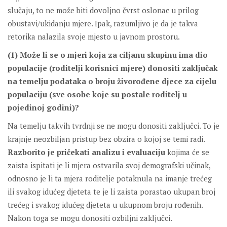
slučaju, to ne može biti dovoljno čvrst oslonac u prilog
obustavi/ukidanju mjere. Ipak, razumljivo je da je takva
retorika nalazila svoje mjesto u javnom prostoru.
(1) Može li se o mjeri koja za ciljanu skupinu ima dio
populacije (roditelji korisnici mjere) donositi zaključak
na temelju podataka o broju živorođene djece za cijelu
populaciju (sve osobe koje su postale roditelj u
pojedinoj godini)?
Na temelju takvih tvrdnji se ne mogu donositi zaključci. To je
krajnje neozbiljan pristup bez obzira o kojoj se temi radi.
Razborito je pričekati analizu i evaluaciju
kojima će se
zaista ispitati je li mjera ostvarila svoj demografski učinak,
odnosno je li ta mjera roditelje potaknula na imanje trećeg
ili svakog idućeg djeteta te je li zaista porastao ukupan broj
trećeg i svakog idućeg djeteta u ukupnom broju rođenih.
Nakon toga se mogu donositi ozbiljni zaključci.