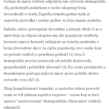
tvrdnju da mjera roditelj-odgojitelj nije ostvarila demografski
cilj, potkrijepili podatkom o razlici ukupnog broja
živorođenih u Gradu Zagrebu između godine kada je
započela provedba i zadnje godine za koju imamo podatke.
Dakako, takvo postupanje dovodimo u pitanje. Može li se o
mjeri koja za ciljanu skupinu ima dio populacije (roditelji
korisnici mjere) donositi zaključak na temelju podataka o
broju živorođene djece za cijelu populaciju (sve osobe koje
su postale roditelj u pojedinoj godini)? (1) Jesu li
demografski procesi izoliranih od ostalih društvenih,
gospodarskih i političkih zbivanja? (2) Što ćemo promijeniti u
dosadašnjem pristupu kako bi mjere javne politike doista
ostvarile svoj cilj? (3)
Zbog kompleksnosti tematike, u nastavku teksta posvetit
ćemo se tek jednom aspektu rasprave – onom koji se bavi
upravo “neostvarenim” demografskim ciljem mjere roditelj-
odgojitelj.