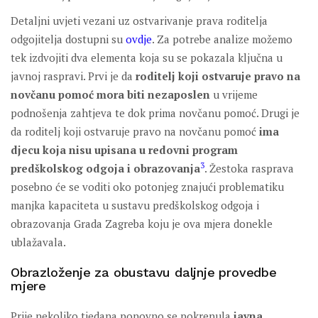
Detaljni uvjeti vezani uz ostvarivanje prava roditelja
odgojitelja dostupni su
ovdje
. Za potrebe analize možemo
tek izdvojiti dva elementa koja su se pokazala ključna u
javnoj raspravi. Prvi je da
roditelj koji ostvaruje pravo na
novčanu pomoć mora biti nezaposlen
u vrijeme
podnošenja zahtjeva te dok prima novčanu pomoć. Drugi je
da roditelj koji ostvaruje pravo na novčanu pomoć
ima
djecu koja nisu upisana u redovni program
3
predškolskog odgoja i obrazovanja
. Žestoka rasprava
posebno će se voditi oko potonjeg znajući problematiku
manjka kapaciteta u sustavu predškolskog odgoja i
obrazovanja Grada Zagreba koju je ova mjera donekle
ublažavala.
Obrazloženje za obustavu daljnje provedbe
mjere
Prije nekoliko tjedana ponovno se pokrenula
javna