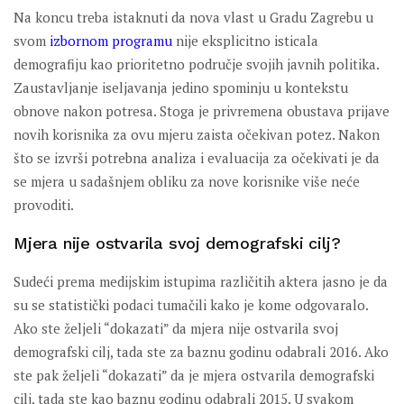
Na koncu treba istaknuti da nova vlast u Gradu Zagrebu u
svom
izbornom programu
nije eksplicitno isticala
demografiju kao prioritetno područje svojih javnih politika.
Zaustavljanje iseljavanja jedino spominju u kontekstu
obnove nakon potresa. Stoga je privremena obustava prijave
novih korisnika za ovu mjeru zaista očekivan potez. Nakon
što se izvrši potrebna analiza i evaluacija za očekivati je da
se mjera u sadašnjem obliku za nove korisnike više neće
provoditi.
Mjera nije ostvarila svoj demografski cilj?
Sudeći prema medijskim istupima različitih aktera jasno je da
su se statistički podaci tumačili kako je kome odgovaralo.
Ako ste željeli “dokazati” da mjera nije ostvarila svoj
demografski cilj, tada ste za baznu godinu odabrali 2016. Ako
ste pak željeli “dokazati” da je mjera ostvarila demografski
cilj, tada ste kao baznu godinu odabrali 2015. U svakom