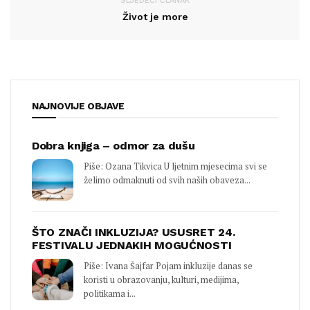
SLJEDEĆI ČLANAK
Život je more
NAJNOVIJE OBJAVE
Dobra knjiga – odmor za dušu
Piše: Ozana Tikvica U ljetnim mjesecima svi se
želimo odmaknuti od svih naših obaveza...
ŠTO ZNAČI INKLUZIJA? USUSRET 24.
FESTIVALU JEDNAKIH MOGUĆNOSTI
Piše: Ivana Šajfar Pojam inkluzije danas se
koristi u obrazovanju, kulturi, medijima,
politikama i...