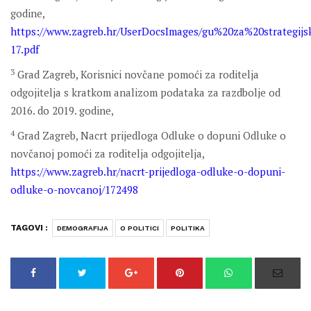
godine,
https://www.zagreb.hr/UserDocsImages/gu%20za%20strategij
17.pdf
3
Grad Zagreb, Korisnici novčane pomoći za roditelja
odgojitelja s kratkom analizom podataka za razdbolje od
2016. do 2019. godine,
4
Grad Zagreb, Nacrt prijedloga Odluke o dopuni Odluke o
novčanoj pomoći za roditelja odgojitelja,
https://www.zagreb.hr/nacrt-prijedloga-odluke-o-dopuni-
odluke-o-novcanoj/172498
TAGOVI :
DEMOGRAFIJA
O POLITICI
POLITIKA