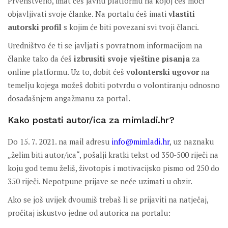
Prvenstveno, imat ćeš javnu platformu na kojoj ćeš moći
objavljivati svoje članke. Na portalu ćeš imati
vlastiti
autorski profil
s kojim će biti povezani svi tvoji članci.
Uredništvo će ti se javljati s povratnom informacijom na
članke tako da ćeš
izbrusiti svoje vještine pisanja
za
online platformu. Uz to, dobit ćeš
volonterski ugovor
na
temelju kojega možeš dobiti potvrdu o volontiranju odnosno
dosadašnjem angažmanu za portal.
Kako postati autor/ica za mimladi.hr?
Do 15. 7. 2021. na mail adresu
info@mimladi.hr
, uz naznaku
„želim biti autor/ica“, pošalji kratki tekst od 350-500 riječi na
koju god temu želiš, životopis i motivacijsko pismo od 250 do
350 riječi. Nepotpune prijave se neće uzimati u obzir.
Ako se još uvijek dvoumiš trebaš li se prijaviti na natječaj,
pročitaj iskustvo jedne od autorica na portalu: