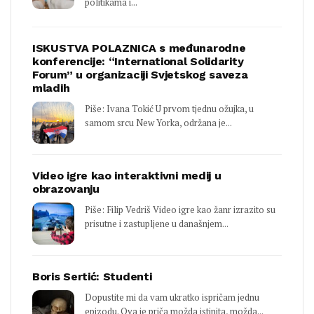
politikama i...
ISKUSTVA POLAZNICA s međunarodne
konferencije: “International Solidarity
Forum” u organizaciji Svjetskog saveza
mladih
Piše: Ivana Tokić U prvom tjednu ožujka, u
samom srcu New Yorka, održana je...
Video igre kao interaktivni medij u
obrazovanju
Piše: Filip Vedriš Video igre kao žanr izrazito su
prisutne i zastupljene u današnjem...
Boris Sertić: Studenti
Dopustite mi da vam ukratko ispričam jednu
epizodu. Ova je priča možda istinita, možda...