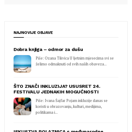
NAJNOVIJE OBJAVE
Dobra knjiga – odmor za dušu
Piše: Ozana Tikvica U ljetnim mjesecima svi se
želimo odmaknuti od svih naših obaveza...
ŠTO ZNAČI INKLUZIJA? USUSRET 24.
FESTIVALU JEDNAKIH MOGUĆNOSTI
Piše: Ivana Šajfar Pojam inkluzije danas se
koristi u obrazovanju, kulturi, medijima,
politikama i...
ISKUSTVA POLAZNICA s međunarodne