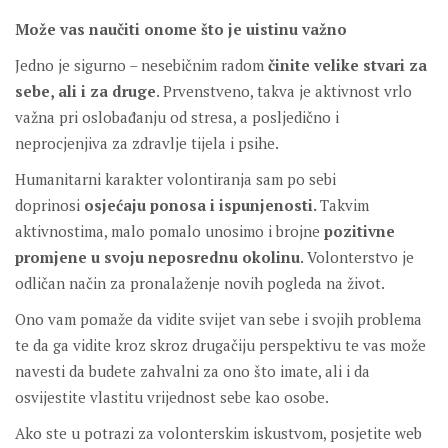
Može vas naučiti onome što je uistinu važno
Jedno je sigurno – nesebičnim radom
činite velike stvari za
sebe, ali i za druge
. Prvenstveno, takva je aktivnost vrlo
važna pri oslobađanju od stresa, a posljedično i
neprocjenjiva za zdravlje tijela i psihe.
Humanitarni karakter volontiranja sam po sebi
doprinosi
osjećaju ponosa i ispunjenosti.
Takvim
aktivnostima, malo pomalo unosimo i brojne
pozitivne
promjene u svoju neposrednu okolinu
. Volonterstvo je
odličan način za pronalaženje novih pogleda na život.
Ono vam pomaže da vidite svijet van sebe i svojih problema
te da ga vidite kroz skroz drugačiju perspektivu te vas može
navesti da budete zahvalni za ono što imate, ali i da
osvijestite vlastitu vrijednost sebe kao osobe.
Ako ste u potrazi za volonterskim iskustvom, posjetite web