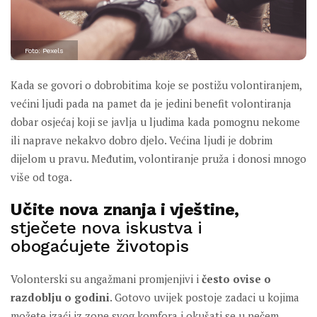
Foto: Pexels
Kada se govori o dobrobitima koje se postižu volontiranjem,
većini ljudi pada na pamet da je jedini benefit volontiranja
dobar osjećaj koji se javlja u ljudima kada pomognu nekome
ili naprave nekakvo dobro djelo. Većina ljudi je dobrim
dijelom u pravu. Međutim, volontiranje pruža i donosi mnogo
više od toga.
Učite nova znanja i vještine,
stječete nova iskustva i
obogaćujete životopis
Volonterski su angažmani promjenjivi i
često ovise o
razdoblju o godini
. Gotovo uvijek postoje zadaci u kojima
možete izaći iz zone svog komfora i okušati se u nečem