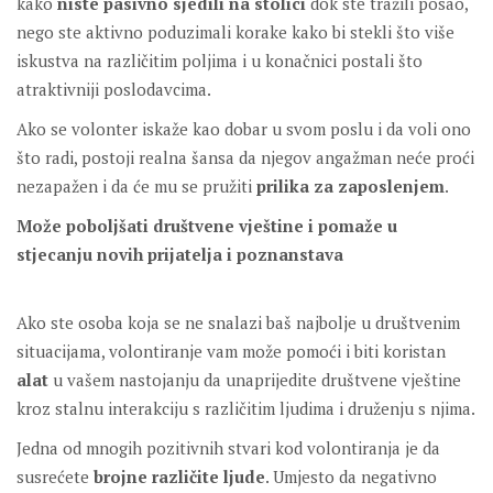
kako
niste pasivno sjedili na stolici
dok ste tražili posao,
nego ste aktivno poduzimali korake kako bi stekli što više
iskustva na različitim poljima i u konačnici postali što
atraktivniji poslodavcima.
Ako se volonter iskaže kao dobar u svom poslu i da voli ono
što radi, postoji realna šansa da njegov angažman neće proći
nezapažen i da će mu se pružiti
prilika za zaposlenjem
.
Može poboljšati društvene vještine i pomaže u
stjecanju novih prijatelja i poznanstava
Ako ste osoba koja se ne snalazi baš najbolje u društvenim
situacijama, volontiranje vam može pomoći i biti koristan
alat
u vašem nastojanju da unaprijedite društvene vještine
kroz stalnu interakciju s različitim ljudima i druženju s njima.
Jedna od mnogih pozitivnih stvari kod volontiranja je da
susrećete
brojne različite ljude
. Umjesto da negativno