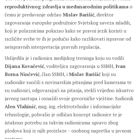
reproduktivnog zdravlja u međunarodnim politikama
o
čemu je predavanje održao
Mislav Barišić
, direktor
zagovaranja europske podružnice Svjetskog saveza mladih,
koji je polaznicima pokazao kako se pravni jezik koristi u
različite svrhe te ih je podučio kako razlikovati ispravne od
neispravnih interpretacija pravnih regulacija.
Uslijedila je i radionica medijskog treninga koju su vodili
Dijana Kovačević
, voditeljica zagovaranja u SSMH,
Ivan
Borna Ninčević
, član SSMH, i
Mislav Barišić
koji su
sudionike suočili s novinarskim pitanjima pred kamerama te
su sudionici, odgovarajući na pitanja, stekli vrijedno iskustvo
javnog nastupa i osnažili svoje govorničke vještine. Sudionik
Alen Vlahinić
, mag. ing. elektrotehnike i informacijske
tehnologije, pohvalio je odličan koncept radionice te je
istaknuo potrebu za takvim radionicama upravo zbog
plodova koji iz njih proizlaze – osobnog napretka u javnom
nastupu.