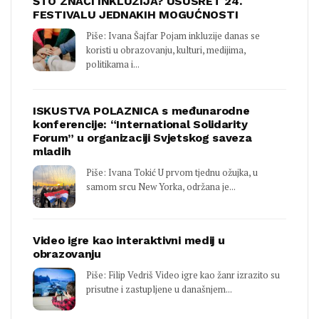
ŠTO ZNAČI INKLUZIJA? USUSRET 24.
FESTIVALU JEDNAKIH MOGUĆNOSTI
Piše: Ivana Šajfar Pojam inkluzije danas se
koristi u obrazovanju, kulturi, medijima,
politikama i...
ISKUSTVA POLAZNICA s međunarodne
konferencije: “International Solidarity
Forum” u organizaciji Svjetskog saveza
mladih
Piše: Ivana Tokić U prvom tjednu ožujka, u
samom srcu New Yorka, održana je...
Video igre kao interaktivni medij u
obrazovanju
Piše: Filip Vedriš Video igre kao žanr izrazito su
prisutne i zastupljene u današnjem...