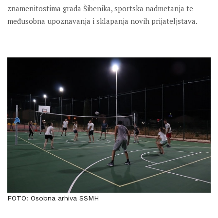
znamenitostima grada Šibenika, sportska nadmetanja te
međusobna upoznavanja i sklapanja novih prijateljstava.
FOTO: Osobna arhiva SSMH