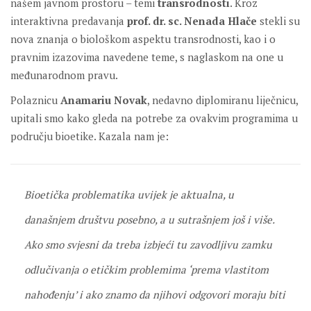
našem javnom prostoru – temi
transrodnosti
. Kroz
interaktivna predavanja
prof. dr. sc. Nenada Hlače
stekli su
nova znanja o biološkom aspektu transrodnosti, kao i o
pravnim izazovima navedene teme, s naglaskom na one u
međunarodnom pravu.
Polaznicu
Anamariu Novak
, nedavno diplomiranu liječnicu,
upitali smo kako gleda na potrebe za ovakvim programima u
području bioetike. Kazala nam je:
Bioetička problematika uvijek je aktualna, u
današnjem društvu posebno, a u sutrašnjem još i više.
Ako smo svjesni da treba izbjeći tu zavodljivu zamku
odlučivanja o etičkim problemima ‘prema vlastitom
nahođenju’ i ako znamo da njihovi odgovori moraju biti