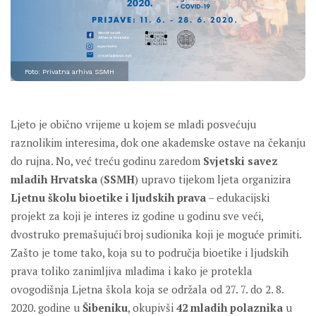
Foto: Privatna arhiva SSMH
Ljeto je obično vrijeme u kojem se mladi posvećuju
raznolikim interesima, dok one akademske ostave na čekanju
do rujna. No, već treću godinu zaredom
Svjetski savez
mladih Hrvatska
(
SSMH
) upravo tijekom ljeta organizira
Ljetnu školu bioetike i ljudskih prava
– edukacijski
projekt za koji je interes iz godine u godinu sve veći,
dvostruko premašujući broj sudionika koji je moguće primiti.
Zašto je tome tako, koja su to područja bioetike i ljudskih
prava toliko zanimljiva mladima i kako je protekla
ovogodišnja Ljetna škola koja se održala od 27. 7. do 2. 8.
2020. godine u
Šibeniku
, okupivši
42 mladih polaznika
u