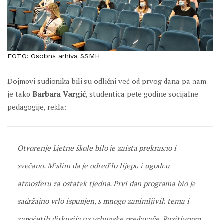
FOTO: Osobna arhiva SSMH
Dojmovi sudionika bili su odlični već od prvog dana pa nam
je tako
Barbara Vargić
, studentica pete godine socijalne
pedagogije, rekla:
Otvorenje Ljetne škole bilo je zaista prekrasno i
svečano. Mislim da je odredilo lijepu i ugodnu
atmosferu za ostatak tjedna. Prvi dan programa bio je
sadržajno vrlo ispunjen, s mnogo zanimljivih tema i
započetih diskusija uz vrhunske predavače. Pozitivnom