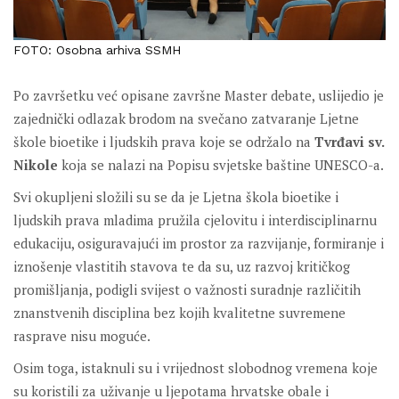
FOTO: Osobna arhiva SSMH
Po završetku već opisane završne Master debate, uslijedio je
zajednički odlazak brodom na svečano zatvaranje Ljetne
škole bioetike i ljudskih prava koje se održalo na
Tvrđavi sv.
Nikole
koja se nalazi na Popisu svjetske baštine UNESCO-a.
Svi okupljeni složili su se da je Ljetna škola bioetike i
ljudskih prava mladima pružila cjelovitu i interdisciplinarnu
edukaciju, osiguravajući im prostor za razvijanje, formiranje i
iznošenje vlastitih stavova te da su, uz razvoj kritičkog
promišljanja, podigli svijest o važnosti suradnje različitih
znanstvenih disciplina bez kojih kvalitetne suvremene
rasprave nisu moguće.
Osim toga, istaknuli su i vrijednost slobodnog vremena koje
su koristili za uživanje u ljepotama hrvatske obale i