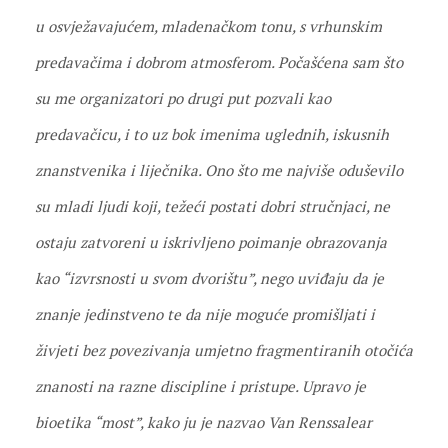
u osvježavajućem, mladenačkom tonu, s vrhunskim
predavačima i dobrom atmosferom. Počašćena sam što
su me organizatori po drugi put pozvali kao
predavačicu, i to uz bok imenima uglednih, iskusnih
znanstvenika i liječnika. Ono što me najviše oduševilo
su mladi ljudi koji, težeći postati dobri stručnjaci, ne
ostaju zatvoreni u iskrivljeno poimanje obrazovanja
kao “izvrsnosti u svom dvorištu”, nego uviđaju da je
znanje jedinstveno te da nije moguće promišljati i
živjeti bez povezivanja umjetno fragmentiranih otočića
znanosti na razne discipline i pristupe. Upravo je
bioetika “most”, kako ju je nazvao Van Renssalear