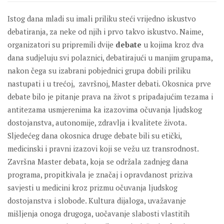
Istog dana mladi su imali priliku steći vrijedno iskustvo
debatiranja, za neke od njih i prvo takvo iskustvo. Naime,
organizatori su pripremili dvije
debate
u kojima kroz dva
dana sudjeluju svi polaznici, debatirajući u manjim grupama,
nakon čega su izabrani pobjednici grupa dobili priliku
nastupati i u trećoj, završnoj, Master debati. Okosnica prve
debate bilo je pitanje prava na život s pripadajućim tezama i
antitezama usmjerenima ka izazovima očuvanja ljudskog
dostojanstva, autonomije, zdravlja i kvalitete života.
Sljedećeg dana okosnica druge debate bili su etički,
medicinski i pravni izazovi koji se vežu uz transrodnost.
Završna Master debata, koja se održala zadnjeg dana
programa, propitkivala je značaj i opravdanost priziva
savjesti u medicini kroz prizmu očuvanja ljudskog
dostojanstva i slobode. Kultura dijaloga, uvažavanje
mišljenja onoga drugoga, uočavanje slabosti vlastitih