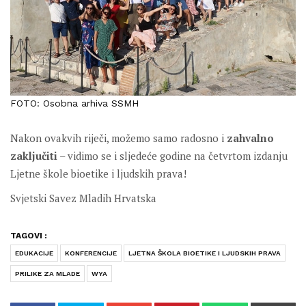
FOTO: Osobna arhiva SSMH
Nakon ovakvih riječi, možemo samo radosno i
zahvalno
zaključiti
– vidimo se i sljedeće godine na četvrtom izdanju
Ljetne škole bioetike i ljudskih prava!
Svjetski Savez Mladih Hrvatska
TAGOVI :
EDUKACIJE
KONFERENCIJE
LJETNA ŠKOLA BIOETIKE I LJUDSKIH PRAVA
PRILIKE ZA MLADE
WYA