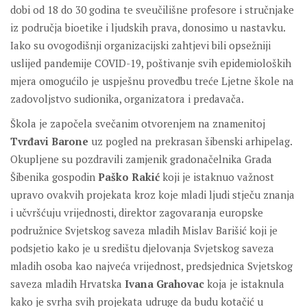
dobi od 18 do 30 godina te sveučilišne profesore i stručnjake
iz područja bioetike i ljudskih prava, donosimo u nastavku.
Iako su ovogodišnji organizacijski zahtjevi bili opsežniji
uslijed pandemije COVID-19, poštivanje svih epidemioloških
mjera omogućilo je uspješnu provedbu treće Ljetne škole na
zadovoljstvo sudionika, organizatora i predavača.
Škola je započela svečanim otvorenjem na znamenitoj
Tvrđavi Barone
uz pogled na prekrasan šibenski arhipelag.
Okupljene su pozdravili zamjenik gradonačelnika Grada
Šibenika gospodin
Paško Rakić
koji je istaknuo važnost
upravo ovakvih projekata kroz koje mladi ljudi stječu znanja
i učvršćuju vrijednosti, direktor zagovaranja europske
podružnice Svjetskog saveza mladih Mislav Barišić koji je
podsjetio kako je u središtu djelovanja Svjetskog saveza
mladih osoba kao najveća vrijednost, predsjednica Svjetskog
saveza mladih Hrvatska
Ivana Grahovac
koja je istaknula
kako je svrha svih projekata udruge da budu kotačić u