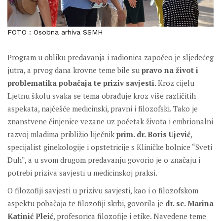
FOTO : Osobna arhiva SSMH
Program u obliku predavanja i radionica započeo je sljedećeg
jutra, a prvog dana krovne teme bile su
pravo na život i
problematika pobačaja te priziv savjesti
. Kroz cijelu
Ljetnu školu svaka se tema obrađuje kroz više različitih
aspekata, najčešće medicinski, pravni i filozofski. Tako je
znanstvene činjenice vezane uz početak života i embrionalni
razvoj mladima približio liječnik
prim. dr. Boris Ujević
,
specijalist ginekologije i opstetricije s Kliničke bolnice “Sveti
Duh”, a u svom drugom predavanju govorio je o značaju i
potrebi priziva savjesti u medicinskoj praksi.
O filozofiji savjesti u prizivu savjesti, kao i o filozofskom
aspektu pobačaja te filozofiji skrbi, govorila je
dr. sc. Marina
Katinić Pleić
, profesorica filozofije i etike. Navedene teme