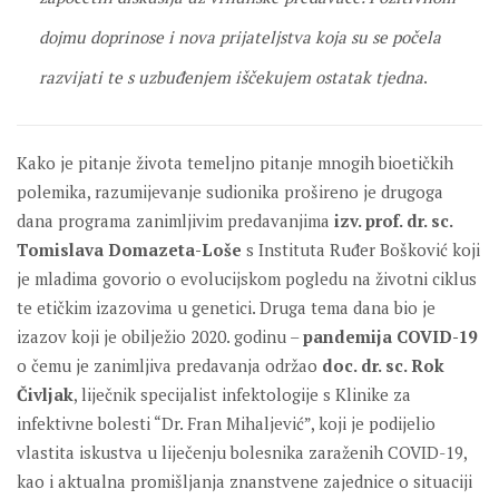
dojmu doprinose i nova prijateljstva koja su se počela
razvijati te s uzbuđenjem iščekujem ostatak tjedna
.
Kako je pitanje života temeljno pitanje mnogih bioetičkih
polemika, razumijevanje sudionika prošireno je drugoga
dana programa zanimljivim predavanjima
izv. prof. dr. sc.
Tomislava Domazeta-Loše
s Instituta Ruđer Bošković koji
je mladima govorio o evolucijskom pogledu na životni ciklus
te etičkim izazovima u genetici. Druga tema dana bio je
izazov koji je obilježio 2020. godinu –
pandemija COVID-19
o čemu je zanimljiva predavanja održao
doc. dr. sc. Rok
Čivljak
, liječnik specijalist infektologije s Klinike za
infektivne bolesti “Dr. Fran Mihaljević”, koji je podijelio
vlastita iskustva u liječenju bolesnika zaraženih COVID-19,
kao i aktualna promišljanja znanstvene zajednice o situaciji