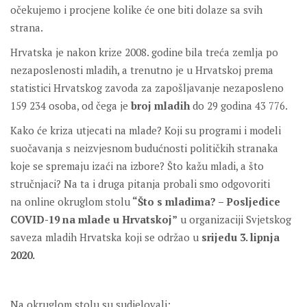
očekujemo i procjene kolike će one biti dolaze sa svih
strana.
Hrvatska je nakon krize 2008. godine bila treća zemlja po
nezaposlenosti mladih, a trenutno je u Hrvatskoj prema
statistici Hrvatskog zavoda za zapošljavanje nezaposleno
159 234 osoba, od čega je
broj mladih
do 29 godina 43 776.
Kako će kriza utjecati na mlade? Koji su programi i modeli
suočavanja s neizvjesnom budućnosti političkih stranaka
koje se spremaju izaći na izbore? Što kažu mladi, a što
stručnjaci? Na ta i druga pitanja probali smo odgovoriti
na online okruglom stolu
“Što s mladima? – Posljedice
COVID-19 na mlade u Hrvatskoj”
u organizaciji Svjetskog
saveza mladih Hrvatska koji se održao u
srijedu 3. lipnja
2020.
Na okruglom stolu su sudjelovali: