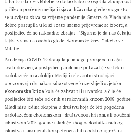
talente i darove. Miletić je dodao kako se osjetila zbunjenost
prilikom praćenja medija i izjava državnika glede onoga što
se u svijetu zbiva za vrijeme pandemije. Smatra da Vlada nije
dobro postupila u krizi i zato imamo prijevremene izbore, a
posljedice ćemo naknadno zbrajati. “Sigurno je da nas čekaju
teška vremena osobito glede ekonomske krize.” složio se
Miletić.
Pandemija COVID-19 donijela je mnoge promjene u našu
svakodnevicu, a posljedice pandemije pokazat će se tek u
nadolazećem razdoblju. Mediji i relevantni stručnjaci
upozoravaju da nakon zdravstvene krize slijedi svjetska
ekonomska kriza
koja će zahvatiti i Hrvatsku, a čije će
posljedice biti teže od onih uzrokovanih krizom 2008. godine.
Mladi nisu jedina skupina u društvu koja će biti pogođena
nadolazećom ekonomskom i društvenom krizom, ali poučeni
iskustvom 2008. godine mladi će zbog nedostatka radnog
iskustva i smanjenih kompetencija biti dodatno ugroženi