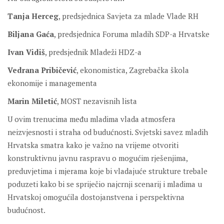
Tanja Herceg
, predsjednica Savjeta za mlade Vlade RH
Biljana Gaća
, predsjednica Foruma mladih SDP-a Hrvatske
Ivan Vidiš
, predsjednik Mladeži HDZ-a
Vedrana Pribičević
, ekonomistica, Zagrebačka škola
ekonomije i managementa
Marin Miletić
, MOST nezavisnih lista
U ovim trenucima među mladima vlada atmosfera
neizvjesnosti i straha od budućnosti. Svjetski savez mladih
Hrvatska smatra kako je važno na vrijeme otvoriti
konstruktivnu javnu raspravu o mogućim rješenjima,
preduvjetima i mjerama koje bi vladajuće strukture trebale
poduzeti kako bi se spriječio najcrnji scenarij i mladima u
Hrvatskoj omogućila dostojanstvena i perspektivna
budućnost.