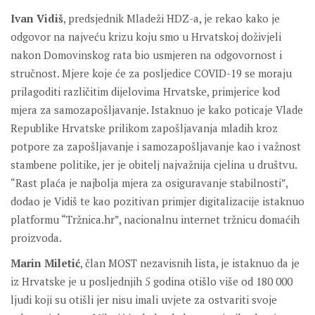
Ivan Vidiš
, predsjednik Mladeži HDZ-a, je rekao kako je
odgovor na najveću krizu koju smo u Hrvatskoj doživjeli
nakon Domovinskog rata bio usmjeren na odgovornost i
stručnost. Mjere koje će za posljedice COVID-19 se moraju
prilagoditi različitim dijelovima Hrvatske, primjerice kod
mjera za samozapošljavanje. Istaknuo je kako poticaje Vlade
Republike Hrvatske prilikom zapošljavanja mladih kroz
potpore za zapošljavanje i samozapošljavanje kao i važnost
stambene politike, jer je obitelj najvažnija cjelina u društvu.
“Rast plaća je najbolja mjera za osiguravanje stabilnosti”,
dodao je Vidiš te kao pozitivan primjer digitalizacije istaknuo
platformu “Tržnica.hr”, nacionalnu internet tržnicu domaćih
proizvoda.
Marin Miletić
, član MOST nezavisnih lista, je istaknuo da je
iz Hrvatske je u posljednjih 5 godina otišlo više od 180 000
ljudi koji su otišli jer nisu imali uvjete za ostvariti svoje