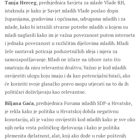
Tanja Herceg
, predsjednica Savjeta za mlade Vlade RH,
istaknula je kako je Savjet mladih Vlade poslao dopis
županijama, gradovima i općinama, udrugama mladih i za
mlade, kako bi istražili stvarne potrebe mladih u kojem su
mladi naglasili kako im je važna povezanost putem interneta
i jednaka povezanost u različitim dijelovima mladih. Mladi
žele nastavak poticaja poduzetničkih ideja i mjera za
samozapošljavanje. Mladi ne izlaze na izbore zato što
smatraju da nisu relevantni društvu. Važno je kod mladih
osvijestiti ulogu koju imaju i da kao potencijalni birači, ako
će koristiti svoje glasačko pravo mogu utjecati na to da ih
političari doživljavaju kao relevantne.
Biljana Gaća
, predsjednica Foruma mladih SDP-a Hrvatske,
je rekla kako je politika u Hrvatskoj dobila negativnu
konotaciju, ali je važno osvijestiti kod mladih kako je sve oko
njih neka vrsta političkog djelovanja i kako je politika
plemenita djelatnost, alat, koji ako dođe u ruke poštenih