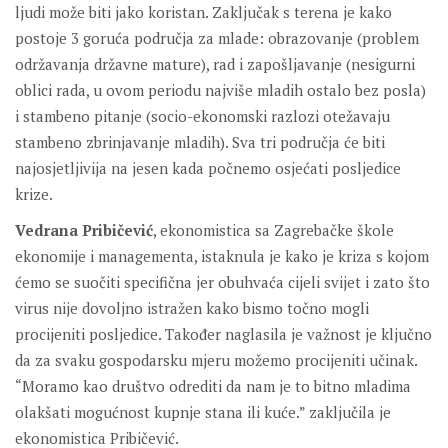
ljudi može biti jako koristan. Zaključak s terena je kako
postoje 3 goruća područja za mlade: obrazovanje (problem
održavanja državne mature), rad i zapošljavanje (nesigurni
oblici rada, u ovom periodu najviše mladih ostalo bez posla)
i stambeno pitanje (socio-ekonomski razlozi otežavaju
stambeno zbrinjavanje mladih). Sva tri područja će biti
najosjetljivija na jesen kada počnemo osjećati posljedice
krize.
Vedrana Pribičević
, ekonomistica sa Zagrebačke škole
ekonomije i managementa, istaknula je kako je kriza s kojom
ćemo se suočiti specifična jer obuhvaća cijeli svijet i zato što
virus nije dovoljno istražen kako bismo točno mogli
procijeniti posljedice. Također naglasila je važnost je ključno
da za svaku gospodarsku mjeru možemo procijeniti učinak.
“Moramo kao društvo odrediti da nam je to bitno mladima
olakšati mogućnost kupnje stana ili kuće.” zaključila je
ekonomistica Pribičević.