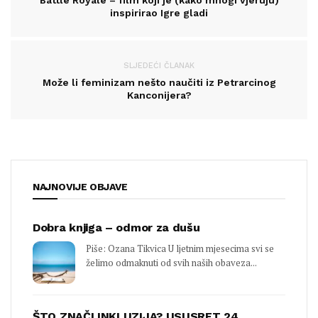
Battle Royale – film koji je (kako mnogi vjeruju)
inspirirao Igre gladi
SLJEDEĆI ČLANAK
Može li feminizam nešto naučiti iz Petrarcinog
Kanconijera?
NAJNOVIJE OBJAVE
Dobra knjiga – odmor za dušu
Piše: Ozana Tikvica U ljetnim mjesecima svi se
želimo odmaknuti od svih naših obaveza...
ŠTO ZNAČI INKLUZIJA? USUSRET 24.