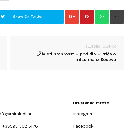
Share On Twitter
SLJEDEĆI ČLANAK
„Živjeti hrabrost“ – prvi dio – Priča o
mladima iz Kosova
t
Društvene mreže
info@mimladi.hr
Instagram
: +38592 502 5176
Facebook