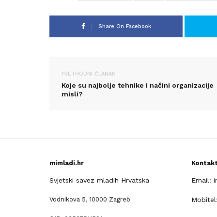
Share On Facebook
PRETHODNI ČLANAK
Koje su najbolje tehnike i načini organizacije
misli?
mimladi.hr
Kontak
Svjetski savez mladih Hrvatska
Email: 
Vodnikova 5, 10000 Zagreb
Mobitel