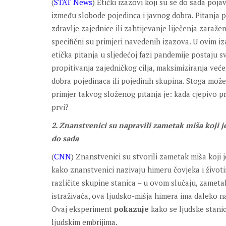
(
STAT News
) Etički izazovi koji su se do sada poj
između slobode pojedinca i javnog dobra. Pitanja p
zdravlje zajednice ili zahtijevanje liječenja zaraž
specifični su primjeri navedenih izazova. U ovim 
etička pitanja u sljedećoj fazi pandemije postaju sv
propitivanja zajedničkog cilja, maksimiziranja ve
dobra pojedinaca ili pojedinih skupina. Stoga mo
primjer takvog složenog pitanja je: kada cjepivo p
prvi?
2. Znanstvenici su napravili zametak miša koji je
do sada
(
CNN
) Znanstvenici su stvorili zametak miša koji j
kako znanstvenici nazivaju himeru čovjeka i životin
različite skupine stanica – u ovom slučaju, zametak
istraživača, ova ljudsko-mišja himera ima daleko naj
Ovaj eksperiment
pokazuje
kako se ljudske stani
ljudskim embrijima.