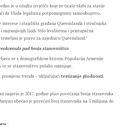
o je u ožujku izvješće koje se ticalo skrbi za starije
ujući da Vlada legalizira potpomognuto samoubojstvo.
e interese i stajališta građana Queenslanda i stručnjaka
 i najranjivijih ljudi. Vrlo kvalitetna i pristupačna
a temeljno je pravo za zajednicu Queensland.”
reokrenula pad broja stanovništva
čeljava se s demografskom krizom. Populacija Armenije
1,6 te se stanovništvo polako smanjuje.
za promjenu trenda – uključujući
testiranje plodnosti
yan najavio je 2017. godine plan povećanja broja stanovnika
shinyan obećao je povećati broj stanovnika na 5 milijuna do
WYA