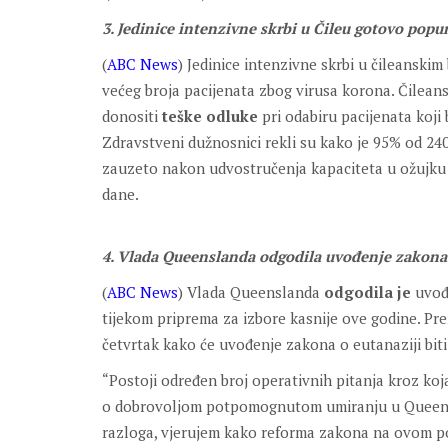
3. Jedinice intenzivne skrbi u Čileu gotovo pop
(
ABC News
) Jedinice intenzivne skrbi u čileanski
većeg broja pacijenata zbog virusa korona. Čileansk
donositi
teške odluke
pri odabiru pacijenata koji b
Zdravstveni dužnosnici rekli su kako je 95% od 240
zauzeto nakon udvostručenja kapaciteta u ožujku 
dane.
4. Vlada Queenslanda odgodila uvođenje zakona 
(
ABC News
) Vlada Queenslanda
odgodila je
uvođe
tijekom priprema za izbore kasnije ove godine. Pr
četvrtak kako će uvođenje zakona o eutanaziji bit
“Postoji određen broj operativnih pitanja kroz koj
o dobrovoljom potpomognutom umiranju u Queenslan
razloga, vjerujem kako reforma zakona na ovom pod