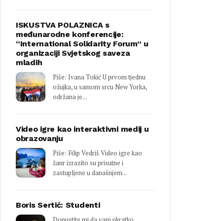
ISKUSTVA POLAZNICA s
međunarodne konferencije:
“International Solidarity Forum” u
organizaciji Svjetskog saveza
mladih
Piše: Ivana Tokić U prvom tjednu
ožujka, u samom srcu New Yorka,
održana je...
Video igre kao interaktivni medij u
obrazovanju
Piše: Filip Vedriš Video igre kao
žanr izrazito su prisutne i
zastupljene u današnjem...
Boris Sertić: Studenti
Dopustite mi da vam ukratko