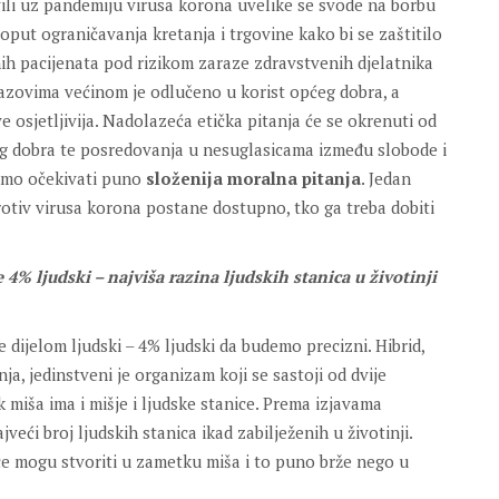
avili uz pandemiju virusa korona uvelike se svode na borbu
oput ograničavanja kretanja i trgovine kako bi se zaštitilo
enih pacijenata pod rizikom zaraze zdravstvenih djelatnika
izazovima većinom je odlučeno u korist općeg dobra, a
e osjetljivija. Nadolazeća etička pitanja će se okrenuti od
ćeg dobra te posredovanja u nesuglasicama između slobode i
žemo očekivati puno
složenija moralna pitanja
. Jedan
rotiv virusa korona postane dostupno, tko ga treba dobiti
 4% ljudski – najviša razina ljudskih stanica u životinji
e dijelom ljudski – 4% ljudski da budemo precizni. Hibrid,
ja, jedinstveni je organizam koji se sastoji od dvije
 miša ima i mišje i ljudske stanice. Prema izjavama
veći broj ljudskih stanica ikad zabilježenih u životinji.
ce mogu stvoriti u zametku miša i to puno brže nego u