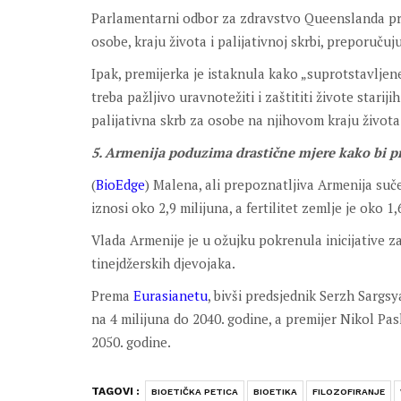
Parlamentarni odbor za zdravstvo Queenslanda preda
osobe, kraju života i palijativnoj skrbi, preporuč
Ipak, premijerka je istaknula kako „suprotstavljen
treba pažljivo uravnotežiti i zaštititi živote starijih
palijativna skrb za osobe na njihovom kraju život
5. Armenija poduzima drastične mjere kako bi p
(
BioEdge
) Malena, ali prepoznatljiva Armenija su
iznosi oko 2,9 milijuna, a fertilitet zemlje je oko 
Vlada Armenije je u ožujku pokrenula inicijative 
tinejdžerskih djevojaka.
Prema
Eurasianetu
, bivši predsjednik Serzh Sargs
na 4 milijuna do 2040. godine, a premijer Nikol Pa
2050. godine.
TAGOVI :
BIOETIČKA PETICA
BIOETIKA
FILOZOFIRANJE