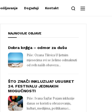
ošljavanje
Događaji
Kontakt
NAJNOVIJE OBJAVE
Dobra knjiga – odmor za dušu
Piše: Ozana Tikvica U ljetnim
mjesecima svi se želimo odmaknuti
od svih naših obaveza...
ŠTO ZNAČI INKLUZIJA? USUSRET
24. FESTIVALU JEDNAKIH
MOGUĆNOSTI
Piše: Ivana Šajfar Pojam inkluzije
danas se koristi u obrazovanju,
kulturi, medijima, politikama i...