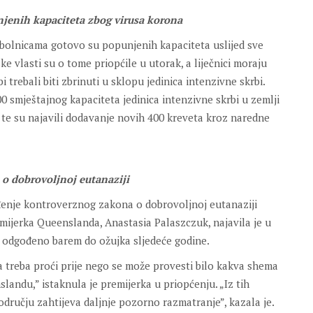
unjenih kapaciteta zbog virusa korona
m bolnicama gotovo su popunjenih kapaciteta uslijed sve
e vlasti su o tome priopćile u utorak, a liječnici moraju
i trebali biti zbrinuti u sklopu jedinica intenzivne skrbi.
0 smještajnog kapaciteta jedinica intenzivne skrbi u zemlji
te su najavili dodavanje novih 400 kreveta kroz naredne
o dobrovoljnoj eutanaziji
nje kontroverznog zakona o dobrovoljnoj eutanaziji
emijerka Queenslanda, Anastasia Palaszczuk, najavila je u
i odgođeno barem do ožujka sljedeće godine.
a treba proći prije nego se može provesti bilo kakva shema
du,” istaknula je premijerka u priopćenju. „Iz tih
ručju zahtijeva daljnje pozorno razmatranje”, kazala je.