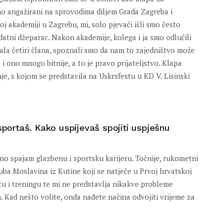
no angažirani na sprovodima diljem Grada Zagreba i
j akademiji u Zagrebu, mi, solo pjevači išli smo često
odatni džeparac. Nakon akademije, kolega i ja smo odlučili
stala četiri člana, spoznali smo da nam to zajedništvo može
 ono mnogo bitnije, a to je pravo prijateljstvo. Klapa
e, s kojom se predstavila na Uskrsfestu u KD V. Lisinski
 sportaš. Kako uspijevaš spojiti uspješnu
ešno spajam glazbenu i sportsku karijeru. Točnije, rukometni
a Moslavina iz Kutine koji se natječe u Prvoj hrvatskoj
tu i treningu te mi ne predstavlja nikakve probleme
. Kad nešto volite, onda nađete načina odvojiti vrijeme za