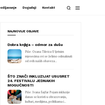
ošljavanje
Događaji
Kontakt
NAJNOVIJE OBJAVE
Dobra knjiga – odmor za dušu
Piše: Ozana Tikvica U ljetnim
mjesecima svi se želimo odmaknuti
od svih naših obaveza...
ŠTO ZNAČI INKLUZIJA? USUSRET
24. FESTIVALU JEDNAKIH
MOGUĆNOSTI
Piše: Ivana Šajfar Pojam inkluzije
danas se koristi u obrazovanju,
kulturi, medijima, politikama i...