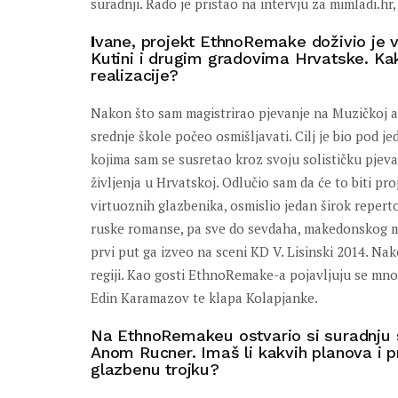
suradnji. Rado je pristao na intervju za mimladi.h
I
vane, projekt EthnoRemake doživio je v
Kutini i drugim gradovima Hrvatske. Ka
realizacije?
Nakon što sam magistrirao pjevanje na Muzičkoj ak
srednje škole počeo osmišljavati. Cilj je bio pod 
kojima sam se susretao kroz svoju solističku pjeva
življenja u Hrvatskoj. Odlučio sam da će to biti 
virtuoznih glazbenika, osmislio jedan širok repert
ruske romanse, pa sve do sevdaha, makedonskog m
prvi put ga izveo na sceni KD V. Lisinski 2014. N
regiji. Kao gosti EthnoRemake-a pojavljuju se mnog
Edin Karamazov te klapa Kolapjanke.
Na EthnoRemakeu ostvario si suradnju
Anom Rucner. Imaš li kakvih planova i p
glazbenu trojku?