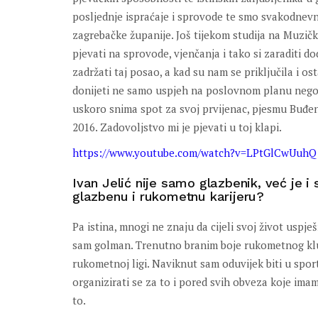
posljednje ispraćaje i sprovode te smo svakodnev
zagrebačke županije. Još tijekom studija na Muzičko
pjevati na sprovode, vjenčanja i tako si zaraditi d
zadržati taj posao, a kad su nam se priključila i o
donijeti ne samo uspjeh na poslovnom planu nego i
uskoro snima spot za svoj prvijenac, pjesmu Buđenj
2016. Zadovoljstvo mi je pjevati u toj klapi.
https://www.youtube.com/watch?v=LPtGlCwUuhQ
Ivan Jelić nije samo glazbenik, već je i
glazbenu i rukometnu karijeru?
Pa istina, mnogi ne znaju da cijeli svoj život uspj
sam golman. Trenutno branim boje rukometnog klub
rukometnoj ligi. Naviknut sam oduvijek biti u spor
organizirati se za to i pored svih obveza koje imam
to.