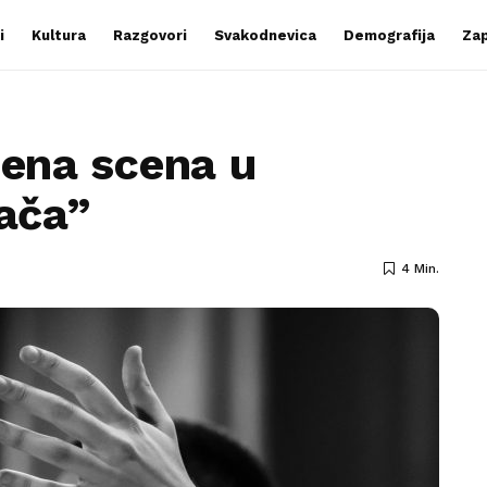
i
Kultura
Razgovori
Svakodnevica
Demografija
Zap
bena scena u
jača”
4 Min.