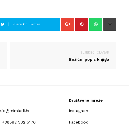
Share On Twitter
SLJEDEĆI ČLANAK
Božićni popis knjiga
t
Društvene mreže
info@mimladi.hr
Instagram
: +38592 502 5176
Facebook