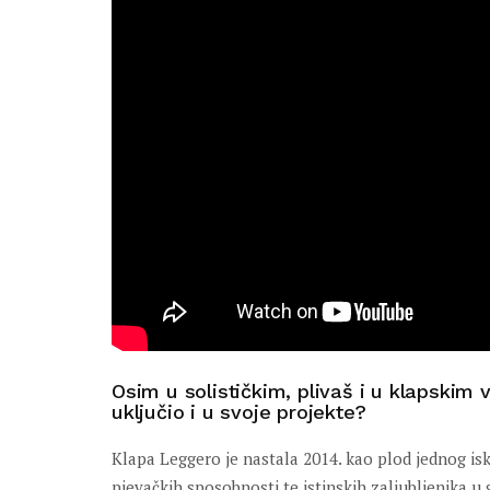
Osim u solističkim, plivaš i u klapskim 
uključio i u svoje projekte?
Klapa Leggero je nastala 2014. kao plod jednog isk
pjevačkih sposobnosti te istinskih zaljubljenika u 