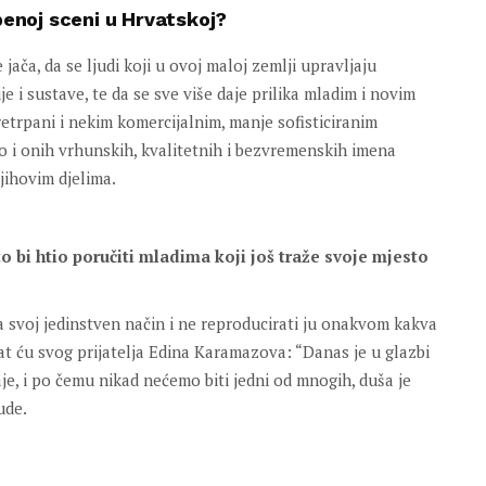
zbenoj sceni u Hrvatskoj?
jača, da se ljudi koji u ovoj maloj zemlji upravljaju
je i sustave, te da se sve više daje prilika mladim i novim
etrpani i nekim komercijalnim, manje sofisticiranim
o i onih vrhunskih, kvalitetnih i bezvremenskih imena
jihovim djelima.
to bi htio poručiti mladima koji još traže svoje mjesto
a svoj jedinstven način i ne reproducirati ju onakvom kakva
irat ću svog prijatelja Edina Karamazova: “Danas je u glazbi
je, i po čemu nikad nećemo biti jedni od mnogih, duša je
ude.