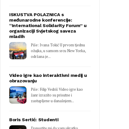
ISKUSTVA POLAZNICA s
međunarodne konferencije:
“International Solidarity Forum” u
organizaciji Svjetskog saveza
mladih
Piše: Ivana Tokić U prvom tjednu
ožujka, u samom srcu New Yorka,
održana je...
Video igre kao interaktivni medij u
obrazovanju
Piše: Filip Vedriš Video igre kao
žanr izrazito su prisutne i
zastupljene u današnjem...
Boris Sertić: Studenti
Dopustite mi da vam ukratko