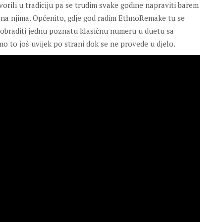
vorili u tradiciju pa se trudim svake godine napraviti barem
 na njima. Općenito, gdje god radim EthnoRemake tu se
m obraditi jednu poznatu klasičnu numeru u duetu sa
mo to još uvijek po strani dok se ne provede u djelo.