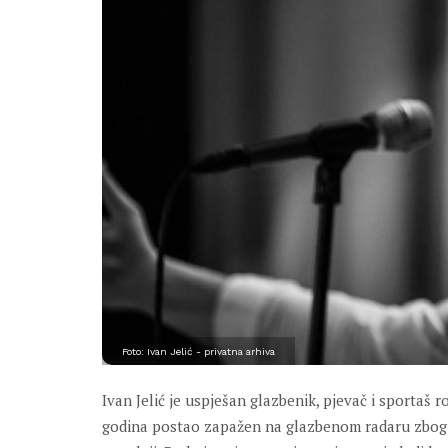
Foto: Ivan Jelić - privatna arhiva
Ivan Jelić je uspješan glazbenik, pjevač i sportaš r
godina postao zapažen na glazbenom radaru zbog s