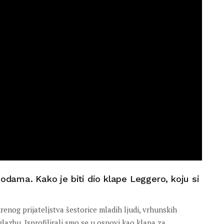
vodama. Kako je biti dio klape Leggero, koju si
renog prijateljstva šestorice mladih ljudi, vrhunskih
glazbu. Isprofilirali smo se u osnovi kao klapa za