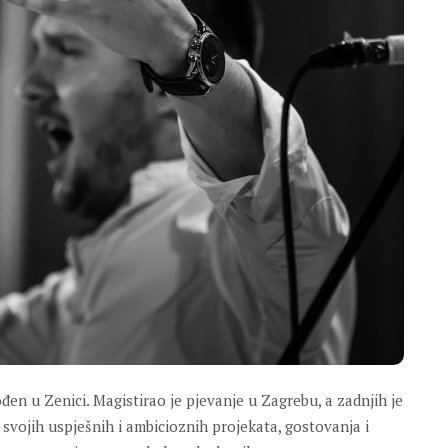
ođen u Zenici. Magistirao je pjevanje u Zagrebu, a zadnjih je
vojih uspješnih i ambicioznih projekata, gostovanja i