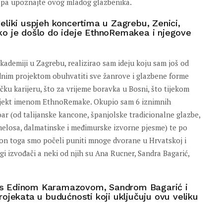
r, pa upoznajte ovog mladog glazbenika.
eliki uspjeh koncertima u Zagrebu, Zenici,
ko je došlo do ideje EthnoRemakea i njegove
ademiji u Zagrebu, realizirao sam ideju koju sam još od
jednim projektom obuhvatiti sve žanrove i glazbene forme
čku karijeru, što za vrijeme boravka u Bosni, što tijekom
projekt imenom EthnoRemake. Okupio sam 6 iznimnih
oar (od talijanske kancone, španjolske tradicionalne glazbe,
elosa, dalmatinske i međimurske izvorne pjesme) te po
akon toga smo počeli puniti mnoge dvorane u Hrvatskoj i
i izvođači a neki od njih su Ana Rucner, Sandra Bagarić,
 s Edinom Karamazovom, Sandrom Bagarić i
rojekata u budućnosti koji uključuju ovu veliku