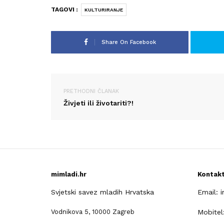
TAGOVI :
KULTURIRANJE
Share On Facebook
PRETHODNI ČLANAK
Živjeti ili životariti?!
mimladi.hr
Kontak
Svjetski savez mladih Hrvatska
Email: 
Vodnikova 5, 10000 Zagreb
Mobitel