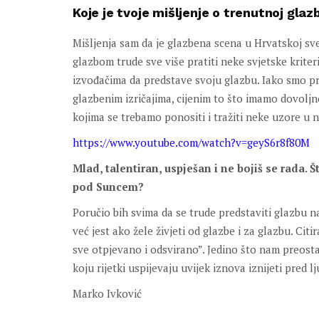
Koje je tvoje mišljenje o trenutnoj gla
Mišljenja sam da je glazbena scena u Hrvatskoj sve 
glazbom trude sve više pratiti neke svjetske kriteri
izvođačima da predstave svoju glazbu. Iako smo pr
glazbenim izričajima, cijenim to što imamo dovoljn
kojima se trebamo ponositi i tražiti neke uzore u n
https://www.youtube.com/watch?v=geyS6r8f80M
Mlad, talentiran, uspješan i ne bojiš se rada. Š
pod Suncem?
Poručio bih svima da se trude predstaviti glazbu n
već jest ako žele živjeti od glazbe i za glazbu. Cit
sve otpjevano i odsvirano”. Jedino što nam preosta
koju rijetki uspijevaju uvijek iznova iznijeti pred lj
Marko Ivković