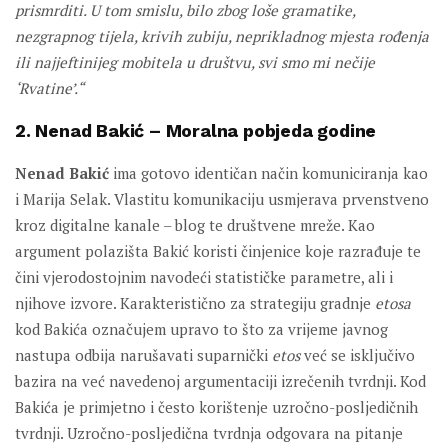
prismrditi. U tom smislu, bilo zbog loše gramatike,
nezgrapnog tijela, krivih zubiju, neprikladnog mjesta rođenja
ili najjeftinijeg mobitela u društvu, svi smo mi nečije
‘Rvatine’.“
2. Nenad Bakić – Moralna pobjeda godine
Nenad Bakić
ima gotovo identičan način komuniciranja kao
i Marija Selak. Vlastitu komunikaciju usmjerava prvenstveno
kroz digitalne kanale – blog te društvene mreže. Kao
argument polazišta Bakić koristi činjenice koje razrađuje te
čini vjerodostojnim navodeći statističke parametre, ali i
njihove izvore. Karakteristično za strategiju gradnje
etosa
kod Bakića označujem upravo to što za vrijeme javnog
nastupa odbija narušavati suparnički
etos
već se isključivo
bazira na već navedenoj argumentaciji izrečenih tvrdnji. Kod
Bakića je primjetno i često korištenje uzročno-posljedičnih
tvrdnji. Uzročno-posljedična tvrdnja odgovara na pitanje