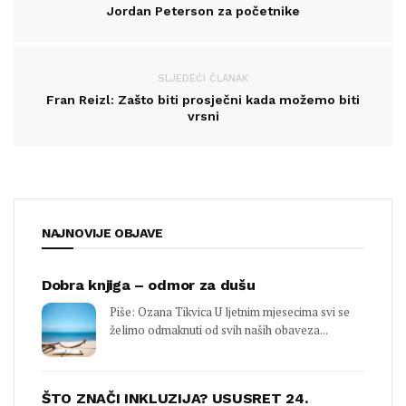
Jordan Peterson za početnike
SLJEDEĆI ČLANAK
Fran Reizl: Zašto biti prosječni kada možemo biti
vrsni
NAJNOVIJE OBJAVE
Dobra knjiga – odmor za dušu
Piše: Ozana Tikvica U ljetnim mjesecima svi se
želimo odmaknuti od svih naših obaveza...
ŠTO ZNAČI INKLUZIJA? USUSRET 24.