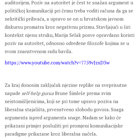
auditorijem. Poziv na autoritet je čest te snažan argument u
političkoj komunikaciji pri čemu treba voditi računa da ga se
nekritički prihvaća, a upravo se on u hrvatskom javnom
diskursu promatra kroz negativnu prizmu. Stavljajući u širi
kontekst njenu struku, Marija Selak posve opravdano koristi
poziv na autoritet, odnosno određene filozofe kojima se u
svom znanstvenom radu bavila.
https://www.youtube.com/watch?v=7759vJzxD3w
Za kraj donosim zaključak njezine replike na sveprisutne
napade
self-help gurua
Brune Šimleše prema svim
neistomišljenicima, koji se pri tome upravo poziva na
liberalna stajališta, prvenstveno slobodu govora. Snaga
argumenta ispred argumenta snage. Nadam se kako će
prikazani primjer poslužiti pri promjeni komunikacijske
paradigme prikazane kroz liberalna načela.