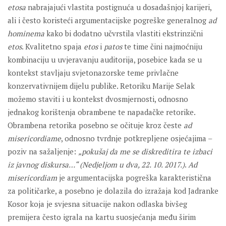
etosa
nabrajajući vlastita postignuća u dosadašnjoj karijeri,
ali i često koristeći argumentacijske pogreške generalnog
ad
hominema
kako bi dodatno učvrstila vlastiti ekstrinzični
etos
. Kvalitetno spaja
etos
i
patos
te time čini najmoćniju
kombinaciju u uvjeravanju auditorija, posebice kada se u
kontekst stavljaju svjetonazorske teme privlačne
konzervativnijem dijelu publike. Retoriku Marije Selak
možemo staviti i u kontekst dvosmjernosti, odnosno
jednakog korištenja obrambene te napadačke retorike.
Obrambena retorika posebno se očituje kroz česte
ad
misericordiame
, odnosno tvrdnje potkrepljene osjećajima –
poziv na sažaljenje:
„pokušaj da me se diskreditira te izbaci
iz javnog diskursa…“ (Nedjeljom u dva, 22. 10. 2017.)
.
Ad
misericordiam
je argumentacijska pogreška karakteristična
za političarke, a posebno je dolazila do izražaja kod Jadranke
Kosor koja je svjesna situacije nakon odlaska bivšeg
premijera često igrala na kartu suosjećanja među širim