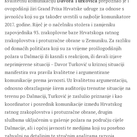
Kvalitetnu komunikaciju
Davora Turkovića
prepoznao je i
ovogodišnji žiri Grand Prixa Hrvatske udruge za odnose s
javnošću koji su ga također uvrstili u najbolje komunikatore
2017. godine. Riječ je o načelniku stožera i zamjeniku
zapovjednika 93. zrakoplovne baze Hrvatskoga ratnog
zrakoplovstva i protuzračne obrane u Zemuniku. Za razliku
od domaćih političara koji su za vrijeme prošlogodišnjih
požara u Dalmaciji ili kasnili s reakcijom, ili davali izjave
neprimjerene situaciji – Davor Turković u kriznoj situaciji
manifestira sva pravila kvalitetne i argumentirane
komunikacije prema javnosti. Uz kvalitetnu argumentaciju,
odnosno obrazlaganje širem auditoriju trenutne situacije na
terenu po Dalmaciji, Turković je zaslužio priznanje i kao
koordinator i posrednik komunikacije između Hrvatskog
ratnog zrakoplovstva i protuzračne obrane, drugim
službama uključenim u gašenje požara na području cijele
Dalmacije, ali i općoj javnosti te medijima koji su posebno
zahvalni na detaljnim te stručnim analizama razvoja