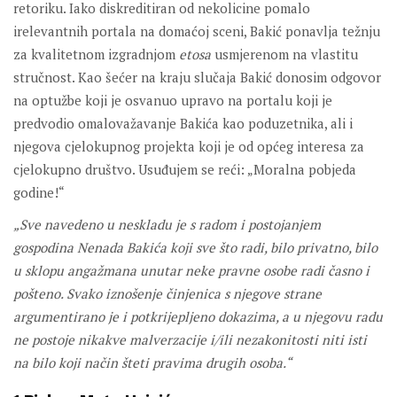
retoriku. Iako diskreditiran od nekolicine pomalo
irelevantnih portala na domaćoj sceni, Bakić ponavlja težnju
za kvalitetnom izgradnjom
etosa
usmjerenom na vlastitu
stručnost. Kao šećer na kraju slučaja Bakić donosim odgovor
na optužbe koji je osvanuo upravo na portalu koji je
predvodio omalovažavanje Bakića kao poduzetnika, ali i
njegova cjelokupnog projekta koji je od općeg interesa za
cjelokupno društvo. Usuđujem se reći: „Moralna pobjeda
godine!“
„Sve navedeno u neskladu je s radom i postojanjem
gospodina Nenada Bakića koji sve što radi, bilo privatno, bilo
u sklopu angažmana unutar neke pravne osobe radi časno i
pošteno. Svako iznošenje činjenica s njegove strane
argumentirano je i potkrijepljeno dokazima, a u njegovu radu
ne postoje nikakve malverzacije i/ili nezakonitosti niti isti
na bilo koji način šteti pravima drugih osoba.“