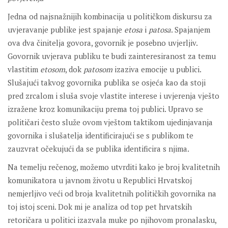
Jedna od najsnažnijih kombinacija u političkom diskursu za
uvjeravanje publike jest spajanje
etosa
i
patosa
. Spajanjem
ova dva činitelja govora, govornik je posebno uvjerljiv.
Govornik uvjerava publiku te budi zainteresiranost za temu
vlastitim
etosom
, dok
patosom
izaziva emocije u publici.
Slušajući takvog govornika publika se osjeća kao da stoji
pred zrcalom i sluša svoje vlastite interese i uvjerenja vješto
izražene kroz komunikaciju prema toj publici. Upravo se
političari često služe ovom vještom taktikom ujedinjavanja
govornika i slušatelja identificirajući se s publikom te
zauzvrat očekujući da se publika identificira s njima.
Na temelju rečenog, možemo utvrditi kako je broj kvalitetnih
komunikatora u javnom životu u Republici Hrvatskoj
nemjerljivo veći od broja kvalitetnih političkih govornika na
toj istoj sceni. Dok mi je analiza od top pet hrvatskih
retoričara u politici izazvala muke po njihovom pronalasku,