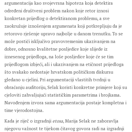
argumentacija kao svojevrsna hipoteza koja detektira
određeni društveni problem nakon koje retor iznosi
konkretan prijedlog o detektiranom problemu, a sve
zaokružuje iznošenjem argumenata koji potkrepljuju da je
retorovo rješenje upravo najbolje u danom trenutku. To se
može postići isključivo pravovremenim ukazivanjem na
dobre, odnosno kvalitetne posljedice koje slijede iz
iznesenog prijedloga, na loše posljedice koje će se tim
prijedlogom izbjeći, ali i ukazivanjem na etičnost prijedloga
što svakako nedostaje hrvatskom političkom diskursu
gledano u cjelini. Pri argumentaciji vlastitih tvrdnji u
obraćanju auditoriju, Selak koristi konkretne primjere koji su
cjeloviti zahvaljujući statističkim parametrima i brojkama.
Navođenjem izvora sama argumentacija postaje kompletna i
time vjerodostojna.
Kada je riječ o izgradnji
etosa
, Marija Selak ne zaboravlja
njegovu važnost te tijekom čitavog govora radi na izgradnji