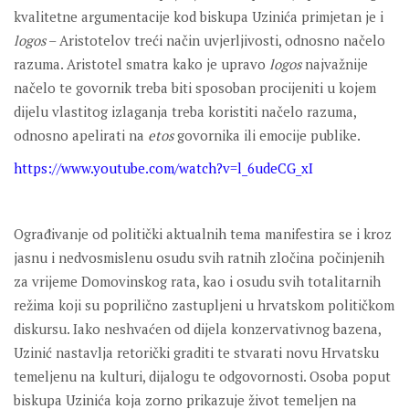
kvalitetne argumentacije kod biskupa Uzinića primjetan je i
logos
– Aristotelov treći način uvjerljivosti, odnosno načelo
razuma. Aristotel smatra kako je upravo
logos
najvažnije
načelo te govornik treba biti sposoban procijeniti u kojem
dijelu vlastitog izlaganja treba koristiti načelo razuma,
odnosno apelirati na
etos
govornika ili emocije publike.
https://www.youtube.com/watch?v=l_6udeCG_xI
Ograđivanje od politički aktualnih tema manifestira se i kroz
jasnu i nedvosmislenu osudu svih ratnih zločina počinjenih
za vrijeme Domovinskog rata, kao i osudu svih totalitarnih
režima koji su poprilično zastupljeni u hrvatskom političkom
diskursu. Iako neshvaćen od dijela konzervativnog bazena,
Uzinić nastavlja retorički graditi te stvarati novu Hrvatsku
temeljenu na kulturi, dijalogu te odgovornosti. Osoba poput
biskupa Uzinića koja zorno prikazuje život temeljen na