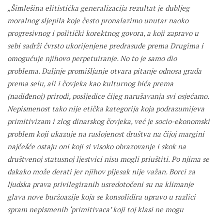
„Šimlešina elitistička generalizacija rezultat je dubljeg
moralnog sljepila koje često pronalazimo unutar naoko
progresivnog i politički korektnog govora, a koji zapravo u
sebi sadrži čvrsto ukorijenjene predrasude prema Drugima i
omogućuje njihovo perpetuiranje. No to je samo dio
problema. Daljnje promišljanje otvara pitanje odnosa grada
prema selu, ali i čovjeka kao kulturnog bića prema
(nadiđenoj) prirodi, posljedice čijeg narušavanja svi osjećamo.
Nepismenost tako nije etička kategorija koja podrazumijeva
primitivizam i zlog dinarskog čovjeka, već je socio-ekonomski
problem koji ukazuje na raslojenost društva na čijoj margini
najčešće ostaju oni koji si visoko obrazovanje i skok na
društvenoj statusnoj ljestvici nisu mogli priuštiti. Po njima se
dakako može derati jer njihov pljesak nije važan. Borci za
ljudska prava privilegiranih usredotočeni su na klimanje
glava nove buržoazije koja se konsolidira upravo u razlici
spram nepismenih ‘primitivaca’ koji toj klasi ne mogu