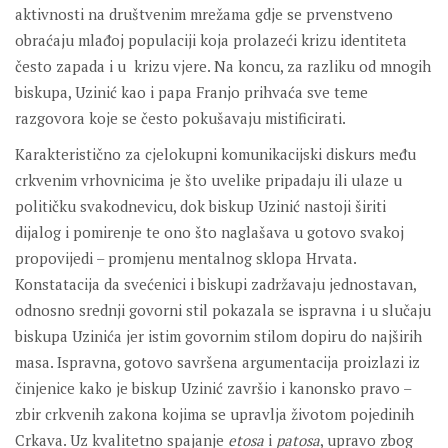
aktivnosti na društvenim mrežama gdje se prvenstveno
obraćaju mlađoj populaciji koja prolazeći krizu identiteta
često zapada i u krizu vjere. Na koncu, za razliku od mnogih
biskupa, Uzinić kao i papa Franjo prihvaća sve teme
razgovora koje se često pokušavaju mistificirati.
Karakteristično za cjelokupni komunikacijski diskurs među
crkvenim vrhovnicima je što uvelike pripadaju ili ulaze u
političku svakodnevicu, dok biskup Uzinić nastoji širiti
dijalog i pomirenje te ono što naglašava u gotovo svakoj
propovijedi – promjenu mentalnog sklopa Hrvata.
Konstatacija da svećenici i biskupi zadržavaju jednostavan,
odnosno srednji govorni stil pokazala se ispravna i u slučaju
biskupa Uzinića jer istim govornim stilom dopiru do najširih
masa. Ispravna, gotovo savršena argumentacija proizlazi iz
činjenice kako je biskup Uzinić završio i kanonsko pravo –
zbir crkvenih zakona kojima se upravlja životom pojedinih
Crkava. Uz kvalitetno spajanje
etosa
i
patosa
, upravo zbog