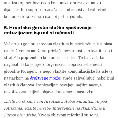
analiza top pet hrvatskih komunikatora izaziva muku
dijametralno suprotnih značajki – od mnoštva kvalitetnih
komunikatora izabrati (samo) pet najboljih.
5. Hrvatska gorska služba spašavanja –
entuzijazam ispred stručnosti
Već drugu godinu zaredom vlastitim humorističnim istupima
na društvenim mrežama privlače pozornost kao kvalitetno i
strateški pripremljen komunikacijski tim. Treba svakako
naglasiti kako je riječ o organizaciji koja iza sebe nema
globalne PR agencije nego vlastite komunikacijske kanale (s
naglaskom na
društvene mreže
) grade zahvaljujući nekolicini
vlastitih članova. Ironizacijom osvajaju najšire mase, a
nekoliko zanimljivih objava donosimo u nastavku.
„Idete na skijanje van Hrvatske autobusom, autom ili pod
rotirkama? Pazite na sebe. Intervencije na skijalištima u
Europi nisu džabe.“
Ovom objavom referirali su se na