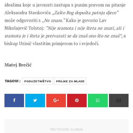
idealima koje u javnosti zastupa s punim pravom na pitanje
Aleksandra Stankovića
„Zašto Bog dopušta patnju djece“
može odgovoriti s
„Ne znam.“
Kako je govorio Lav
Nikolajevič Tolstoj:
“Nije sramota i nije šteta ne znati, ali i
sramota je i šteta je pretvarati se da znaš ono što ne znaš”
, a
biskup Uzinić vlastitim primjerom to i svjedoči.
Matej Brečić
TAGOVI :
PODUZETNIŠTVO
PRILIKE ZA MLADE
PRETHODNI ČLANAK