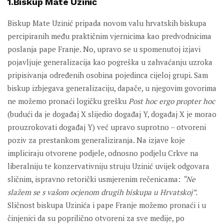
1.Biskup Mate Uzinić
Biskup Mate Uzinić pripada novom valu hrvatskih biskupa
percipiranih među praktičnim vjernicima kao predvodnicima
poslanja pape Franje. No, upravo se u spomenutoj izjavi
pojavljuje generalizacija kao pogreška u zahvaćanju uzroka
pripisivanja određenih osobina pojedinca cijeloj grupi. Sam
biskup izbjegava generalizaciju, dapače, u njegovim govorima
ne možemo pronaći logičku grešku
Post hoc ergo propter hoc
(budući da je događaj X slijedio događaj Y, događaj X je morao
prouzrokovati događaj Y) već upravo suprotno – otvoreni
poziv za prestankom generaliziranja. Na izjave koje
impliciraju otvorene podjele, odnosno podjelu Crkve na
liberalniju te konzervativniju struju Uzinić uvijek odgovara
sličnim, ispravno retorički usmjerenim rečenicama:
“Ne
slažem se s vašom ocjenom drugih biskupa u Hrvatskoj”.
Sličnost biskupa Uzinića i pape Franje možemo pronaći i u
činjenici da su poprilično otvoreni za sve medije, po