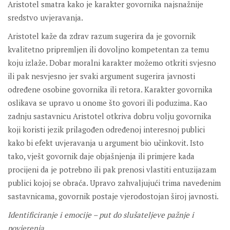
Aristotel smatra kako je karakter govornika najsnažnije
sredstvo uvjeravanja.
Aristotel kaže da zdrav razum sugerira da je govornik
kvalitetno pripremljen ili dovoljno kompetentan za temu
koju izlaže. Dobar moralni karakter možemo otkriti svjesno
ili pak nesvjesno jer svaki argument sugerira javnosti
određene osobine govornika ili retora. Karakter govornika
oslikava se upravo u onome što govori ili poduzima. Kao
zadnju sastavnicu Aristotel otkriva dobru volju govornika
koji koristi jezik prilagođen određenoj interesnoj publici
kako bi efekt uvjeravanja u argument bio učinkovit. Isto
tako, vješt govornik daje objašnjenja ili primjere kada
procijeni da je potrebno ili pak prenosi vlastiti entuzijazam
publici kojoj se obraća. Upravo zahvaljujući trima navedenim
sastavnicama, govornik postaje vjerodostojan široj javnosti.
Identificiranje i emocije – put do slušateljeve pažnje i
povjerenja