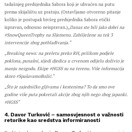
tadašnjeg predsjednika Sabora koji je uhvaćen na putu
prema skijalištu uz pratnju. (Ostavljamo otvoreno pitanje
koliko je postupak bivšeg predsjednika Sabora etički
ispravan, odnosno neispravan.)
„Danas ste bili jako dobri na
#SnowQueenTrophy na Sljemenu. Zabilježene su tek 3
intervencije zbog pothlađivanja.“
„Breaking news: na preletu preko RH, prilikom podjele
poklona, punašni, sijedi djedica u crvenom odijelu doživio je
manju nezgodu. Ekipe #HGSS su na terenu. Više informacija
skoro #SpašavamoBožić.“
„Što je zajedničko gljivama i kestenima? To da smo ove
godine više puta pokretali akcije zbog njih nego zbog japanki.
#HGSS“
4. Davor Turković – samosvjesnost o važnosti
retorike kao sredstva informiranosti