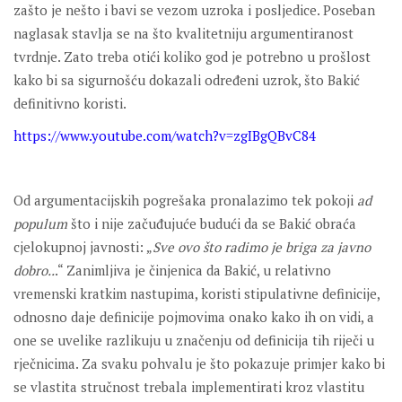
zašto je nešto i bavi se vezom uzroka i posljedice. Poseban
naglasak stavlja se na što kvalitetniju argumentiranost
tvrdnje. Zato treba otići koliko god je potrebno u prošlost
kako bi sa sigurnošću dokazali određeni uzrok, što Bakić
definitivno koristi.
https://www.youtube.com/watch?v=zgIBgQBvC84
Od argumentacijskih pogrešaka pronalazimo tek pokoji
ad
populum
što i nije začuđujuće budući da se Bakić obraća
cjelokupnoj javnosti: „
Sve ovo što radimo je briga za javno
dobro..
.“ Zanimljiva je činjenica da Bakić, u relativno
vremenski kratkim nastupima, koristi stipulativne definicije,
odnosno daje definicije pojmovima onako kako ih on vidi, a
one se uvelike razlikuju u značenju od definicija tih riječi u
rječnicima. Za svaku pohvalu je što pokazuje primjer kako bi
se vlastita stručnost trebala implementirati kroz vlastitu