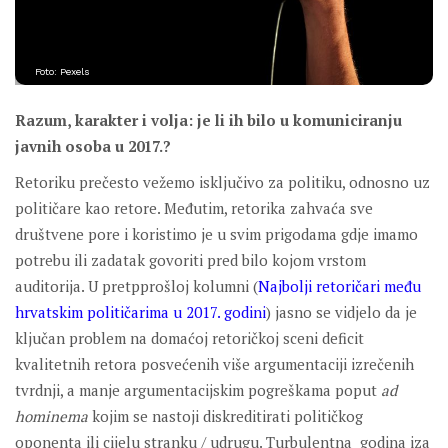
Foto: Pexels
Razum, karakter i volja: je li ih bilo u komuniciranju
javnih osoba u 2017.?
Retoriku prečesto vežemo isključivo za politiku, odnosno uz
političare kao retore. Međutim, retorika zahvaća sve
društvene pore i koristimo je u svim prigodama gdje imamo
potrebu ili zadatak govoriti pred bilo kojom vrstom
auditorija. U pretpprošloj kolumni (
Najbolji retoričari među
hrvatskim političarima u 2017. godini
) jasno se vidjelo da je
ključan problem na domaćoj retoričkoj sceni deficit
kvalitetnih retora posvećenih više argumentaciji izrečenih
tvrdnji, a manje argumentacijskim pogreškama poput
ad
hominema
kojim se nastoji diskreditirati političkog
oponenta ili cijelu stranku / udrugu. Turbulentna godina iza