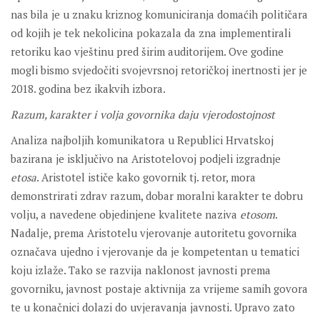
nas bila je u znaku kriznog komuniciranja domaćih političara
od kojih je tek nekolicina pokazala da zna implementirali
retoriku kao vještinu pred širim auditorijem. Ove godine
mogli bismo svjedočiti svojevrsnoj retoričkoj inertnosti jer je
2018. godina bez ikakvih izbora.
Razum, karakter i volja govornika daju vjerodostojnost
Analiza najboljih komunikatora u Republici Hrvatskoj
bazirana je isključivo na Aristotelovoj podjeli izgradnje
etosa
. Aristotel ističe kako govornik tj. retor, mora
demonstrirati zdrav razum, dobar moralni karakter te dobru
volju, a navedene objedinjene kvalitete naziva
etosom
.
Nadalje, prema Aristotelu vjerovanje autoritetu govornika
označava ujedno i vjerovanje da je kompetentan u tematici
koju izlaže. Tako se razvija naklonost javnosti prema
govorniku, javnost postaje aktivnija za vrijeme samih govora
te u konačnici dolazi do uvjeravanja javnosti. Upravo zato