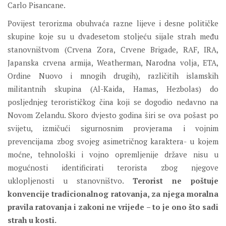
Carlo Pisancane.
Povijest terorizma obuhvaća razne lijeve i desne političke
skupine koje su u dvadesetom stoljeću sijale strah među
stanovništvom (Crvena Zora, Crvene Brigade, RAF, IRA,
Japanska crvena armija, Weatherman, Narodna volja, ETA,
Ordine Nuovo i mnogih drugih), različitih islamskih
militantnih skupina (Al-Kaida, Hamas, Hezbolas) do
posljednjeg terorističkog čina koji se dogodio nedavno na
Novom Zelandu. Skoro dvjesto godina širi se ova pošast po
svijetu, izmičući sigurnosnim provjerama i vojnim
prevencijama zbog svojeg asimetričnog karaktera- u kojem
moćne, tehnološki i vojno opremljenije države nisu u
mogućnosti identificirati terorista zbog njegove
uklopljenosti u stanovništvo.
Terorist ne poštuje
konvencije tradicionalnog ratovanja, za njega moralna
pravila ratovanja i zakoni ne vrijede – to je ono što sadi
strah u kosti.