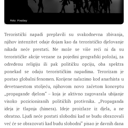
Foto: Pixabay
Teroristički napadi preplavili su svakodnevna zbivanja,
njihov intenzitet odaje dojam kao da terorističko djelovanje
nikada neće prestati. Ne može se više reći ni da su
terorističke akcije vezane za pojedini geografski položaj, za
određenu religiju ili pak političku opciju, oba spektra
ponekad se odaju terorističkim napadima. Terorizam je
postao globalni fenomen. Korijene nalazimo kod anarhista u
devetnaestom stoljeću, njihovom novo začetom konceptu
„propagande djelom“ – koja je aktivno zagovarala ubijanje
visoko pozicioniranih političkih protivnika. „Propaganda
ideja je tlapnja (himera). Ideje proizlaze iz djela, a ne
obratno. Ljudi neće postati slobodni kad se budu obrazovali
već će se obrazovati kad budu slobodni“ pisao je davnih dana