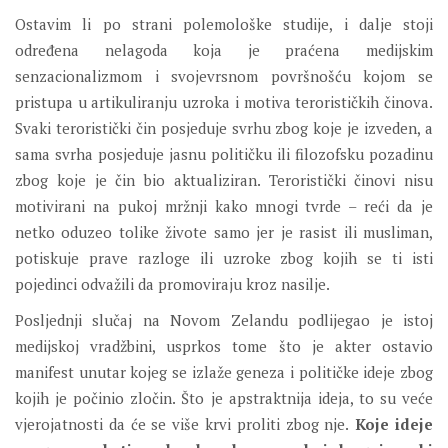
Ostavim li po strani polemološke studije, i dalje stoji
određena nelagoda koja je praćena medijskim
senzacionalizmom i svojevrsnom površnošću kojom se
pristupa u artikuliranju uzroka i motiva terorističkih činova.
Svaki teroristički čin posjeduje svrhu zbog koje je izveden, a
sama svrha posjeduje jasnu političku ili filozofsku pozadinu
zbog koje je čin bio aktualiziran. Teroristički činovi nisu
motivirani na pukoj mržnji kako mnogi tvrde – reći da je
netko oduzeo tolike živote samo jer je rasist ili musliman,
potiskuje prave razloge ili uzroke zbog kojih se ti isti
pojedinci odvažili da promoviraju kroz nasilje.
Posljednji slučaj na Novom Zelandu podlijegao je istoj
medijskoj vradžbini, usprkos tome što je akter ostavio
manifest unutar kojeg se izlaže geneza i političke ideje zbog
kojih je počinio zločin. Što je apstraktnija ideja, to su veće
vjerojatnosti da će se više krvi proliti zbog nje.
Koje ideje