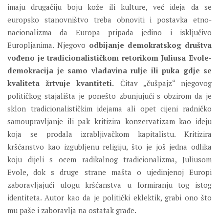
imaju drugačiju boju kože ili kulture, već ideja da se
europsko stanovništvo treba obnoviti i postavka etno-
nacionalizma da Europa pripada jedino i isključivo
Europljanima. Njegovo
odbijanje demokratskog društva
vođeno je tradicionalističkom retorikom Juliusa Evole-
demokracija je samo vladavina rulje ili puka gdje se
kvaliteta žrtvuje kvantiteti.
Čitav „čušpajz“ njegovog
političkog stajališta je ponešto zbunjujući s obzirom da je
sklon tradicionalističkim idejama ali opet cijeni radničko
samoupravljanje ili pak kritizira konzervatizam kao ideju
koja se prodala izrabljivačkom kapitalistu. Kritizira
kršćanstvo kao izgubljenu religiju, što je još jedna odlika
koju dijeli s ocem radikalnog tradicionalizma, Juliusom
Evole, dok s druge strane mašta o ujedinjenoj Europi
zaboravljajući ulogu kršćanstva u formiranju tog istog
identiteta. Autor kao da je politički eklektik, grabi ono što
mu paše i zaboravlja na ostatak građe.