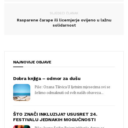
SLJEDEĆI ČLANAK
Rasparene čarape ili licemjerje ovijeno u lažnu
solidarnost
NAJNOVIJE OBJAVE
Dobra knjiga – odmor za dušu
Piše: Ozana Tikvica U ljetnim mjesecima svi se
želimo odmaknuti od svih naših obaveza...
ŠTO ZNAČI INKLUZIJA? USUSRET 24.
FESTIVALU JEDNAKIH MOGUĆNOSTI