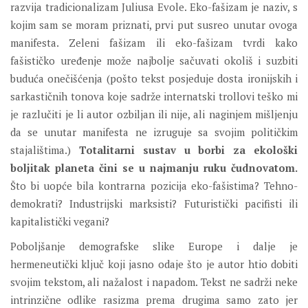
razvija tradicionalizam Juliusa Evole. Eko-fašizam je naziv, s
kojim sam se moram priznati, prvi put susreo unutar ovoga
manifesta. Zeleni fašizam ili eko-fašizam tvrdi kako
fašističko uređenje može najbolje sačuvati okoliš i suzbiti
buduća onečišćenja (pošto tekst posjeduje dosta ironijskih i
sarkastičnih tonova koje sadrže internatski trollovi teško mi
je razlučiti je li autor ozbiljan ili nije, ali naginjem mišljenju
da se unutar manifesta ne izruguje sa svojim političkim
stajalištima.)
Totalitarni sustav u borbi za ekološki
boljitak planeta čini se u najmanju ruku čudnovatom.
Što bi uopće bila kontrarna pozicija eko-fašistima? Tehno-
demokrati? Industrijski marksisti? Futuristički pacifisti ili
kapitalistički vegani?
Poboljšanje demografske slike Europe i dalje je
hermeneutički ključ koji jasno odaje što je autor htio dobiti
svojim tekstom, ali nažalost i napadom. Tekst ne sadrži neke
intrinzične odlike rasizma prema drugima samo zato jer