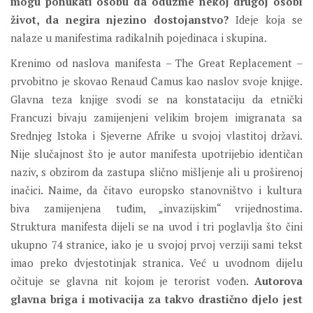
mogu ponukati osobu da oduzme nekoj drugoj osobi
život, da negira njezino dostojanstvo?
Ideje koja se
nalaze u manifestima radikalnih pojedinaca i skupina.
Krenimo od naslova manifesta – The Great Replacement –
prvobitno je skovao Renaud Camus kao naslov svoje knjige.
Glavna teza knjige svodi se na konstataciju da etnički
Francuzi bivaju zamijenjeni velikim brojem imigranata sa
Srednjeg Istoka i Sjeverne Afrike u svojoj vlastitoj državi.
Nije slučajnost što je autor manifesta upotrijebio identičan
naziv, s obzirom da zastupa slično mišljenje ali u proširenoj
inačici. Naime, da čitavo europsko stanovništvo i kultura
biva zamijenjena tuđim, „invazijskim“ vrijednostima.
Struktura manifesta dijeli se na uvod i tri poglavlja što čini
ukupno 74 stranice, iako je u svojoj prvoj verziji sami tekst
imao preko dvjestotinjak stranica. Već u uvodnom dijelu
očituje se glavna nit kojom je terorist vođen.
Autorova
glavna briga i motivacija za takvo drastično djelo jest