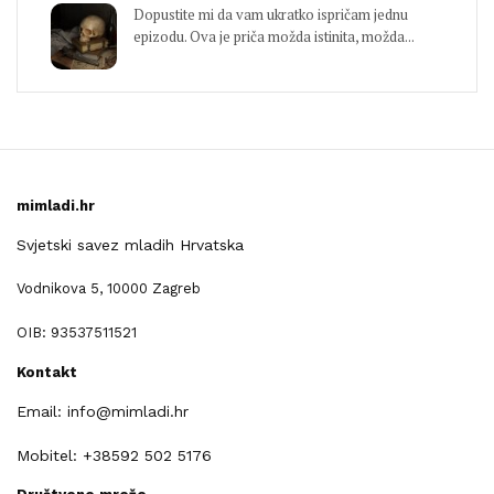
Dopustite mi da vam ukratko ispričam jednu
epizodu. Ova je priča možda istinita, možda...
mimladi.hr
Svjetski savez mladih Hrvatska
Vodnikova 5, 10000 Zagreb
OIB: 93537511521
Kontakt
Email: info@mimladi.hr
Mobitel: +38592 502 5176