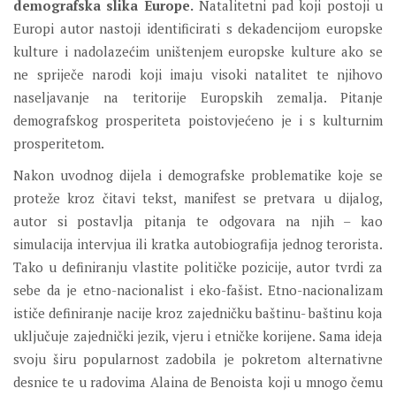
demografska slika Europe.
Natalitetni pad koji postoji u
Europi autor nastoji identificirati s dekadencijom europske
kulture i nadolazećim uništenjem europske kulture ako se
ne spriječe narodi koji imaju visoki natalitet te njihovo
naseljavanje na teritorije Europskih zemalja. Pitanje
demografskog prosperiteta poistovjećeno je i s kulturnim
prosperitetom.
Nakon uvodnog dijela i demografske problematike koje se
proteže kroz čitavi tekst, manifest se pretvara u dijalog,
autor si postavlja pitanja te odgovara na njih – kao
simulacija intervjua ili kratka autobiografija jednog terorista.
Tako u definiranju vlastite političke pozicije, autor tvrdi za
sebe da je etno-nacionalist i eko-fašist. Etno-nacionalizam
ističe definiranje nacije kroz zajedničku baštinu- baštinu koja
uključuje zajednički jezik, vjeru i etničke korijene. Sama ideja
svoju širu popularnost zadobila je pokretom alternativne
desnice te u radovima Alaina de Benoista koji u mnogo čemu