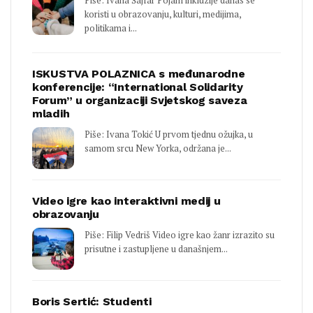
Piše: Ivana Šajfar Pojam inkluzije danas se
koristi u obrazovanju, kulturi, medijima,
politikama i...
ISKUSTVA POLAZNICA s međunarodne
konferencije: “International Solidarity
Forum” u organizaciji Svjetskog saveza
mladih
Piše: Ivana Tokić U prvom tjednu ožujka, u
samom srcu New Yorka, održana je...
Video igre kao interaktivni medij u
obrazovanju
Piše: Filip Vedriš Video igre kao žanr izrazito su
prisutne i zastupljene u današnjem...
Boris Sertić: Studenti