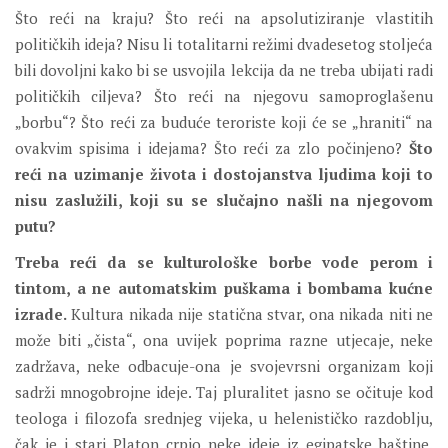
Što reći na kraju? Što reći na apsolutiziranje vlastitih
političkih ideja? Nisu li totalitarni režimi dvadesetog stoljeća
bili dovoljni kako bi se usvojila lekcija da ne treba ubijati radi
političkih ciljeva? Što reći na njegovu samoproglašenu
„borbu“? Što reći za buduće teroriste koji će se „hraniti“ na
ovakvim spisima i idejama? Što reći za zlo počinjeno?
Što
reći na uzimanje života i dostojanstva ljudima koji to
nisu zaslužili, koji su se slučajno našli na njegovom
putu?
Treba reći da se kulturološke borbe vode perom i
tintom, a ne automatskim puškama i bombama kućne
izrade.
Kultura nikada nije statična stvar, ona nikada niti ne
može biti „čista“, ona uvijek poprima razne utjecaje, neke
zadržava, neke odbacuje-ona je svojevrsni organizam koji
sadrži mnogobrojne ideje. Taj pluralitet jasno se očituje kod
teologa i filozofa srednjeg vijeka, u helenističko razdoblju,
čak je i stari Platon crpio neke ideje iz egipatske baštine.