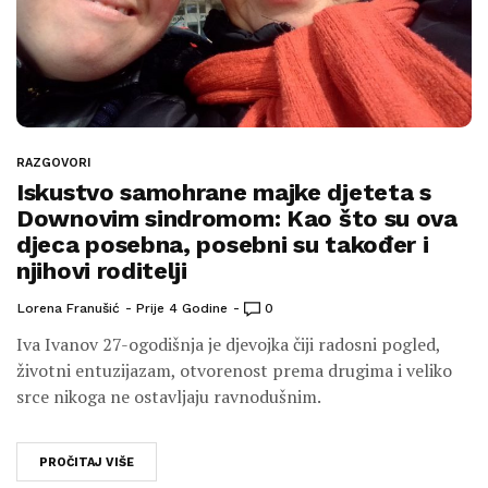
RAZGOVORI
Iskustvo samohrane majke djeteta s
Downovim sindromom: Kao što su ova
djeca posebna, posebni su također i
njihovi roditelji
Lorena Franušić
Prije 4 Godine
0
Iva Ivanov 27-ogodišnja je djevojka čiji radosni pogled,
životni entuzijazam, otvorenost prema drugima i veliko
srce nikoga ne ostavljaju ravnodušnim.
PROČITAJ VIŠE