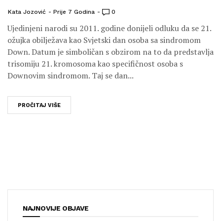
Kata Jozović
Prije 7 Godina
0
Ujedinjeni narodi su 2011. godine donijeli odluku da se 21.
ožujka obilježava kao Svjetski dan osoba sa sindromom
Down. Datum je simboličan s obzirom na to da predstavlja
trisomiju 21. kromosoma kao specifičnost osoba s
Downovim sindromom. Taj se dan...
PROČITAJ VIŠE
NAJNOVIJE OBJAVE