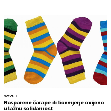
NOVOSTI
Rasparene čarape ili licemjerje ovijeno
u lažnu solidarnost