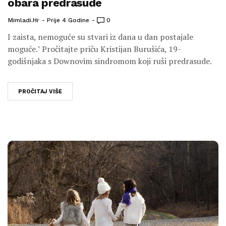
obara predrasude
Mimladi.hr
Prije 4 Godine
0
I zaista, nemoguće su stvari iz dana u dan postajale
moguće." Pročitajte priču Kristijan Burušića, 19-
godišnjaka s Downovim sindromom koji ruši predrasude.
PROČITAJ VIŠE