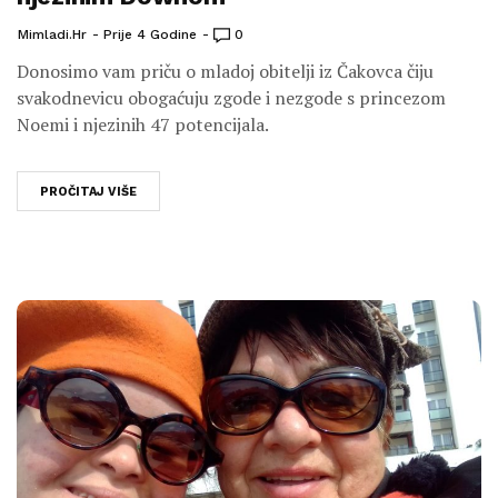
Mimladi.hr
Prije 4 Godine
0
Donosimo vam priču o mladoj obitelji iz Čakovca čiju
svakodnevicu obogaćuju zgode i nezgode s princezom
Noemi i njezinih 47 potencijala.
PROČITAJ VIŠE