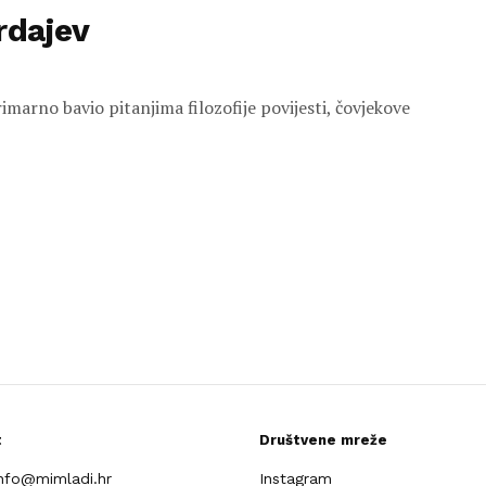
rdajev
primarno bavio pitanjima filozofije povijesti, čovjekove
t
Društvene mreže
info@mimladi.hr
Instagram