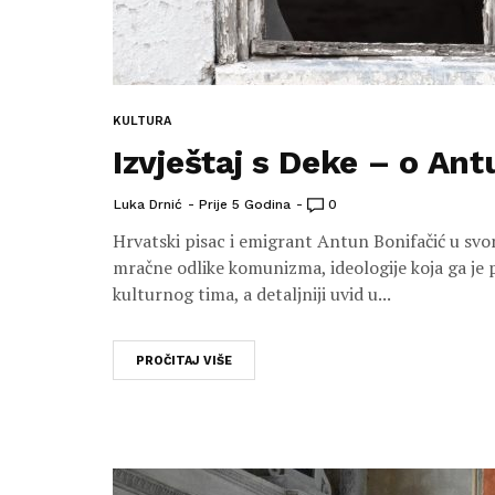
KULTURA
Izvještaj s Deke – o An
Luka Drnić
Prije 5 Godina
0
Hrvatski pisac i emigrant Antun Bonifačić u sv
mračne odlike komunizma, ideologije koja ga je p
kulturnog tima, a detaljniji uvid u...
PROČITAJ VIŠE