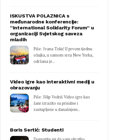
ISKUSTVA POLAZNICA s
međunarodne konferencije:
“International Solidarity Forum” u
organizaciji Svjetskog saveza
mladih
Piše: Ivana Tokić U prvom tjednu
ožujka, u samom srcu New Yorka,
održana je...
Video igre kao interaktivni medij u
obrazovanju
Piše: Filip Vedriš Video igre kao
žanr izrazito su prisutne i
zastupljene u današnjem...
Boris Sertić: Studenti
Dopustite mi da vam ukratko