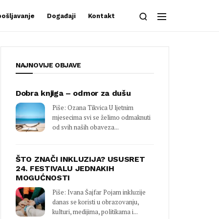
ošljavanje
Događaji
Kontakt
NAJNOVIJE OBJAVE
Dobra knjiga – odmor za dušu
Piše: Ozana Tikvica U ljetnim
mjesecima svi se želimo odmaknuti
od svih naših obaveza...
ŠTO ZNAČI INKLUZIJA? USUSRET
24. FESTIVALU JEDNAKIH
MOGUĆNOSTI
Piše: Ivana Šajfar Pojam inkluzije
danas se koristi u obrazovanju,
kulturi, medijima, politikama i...