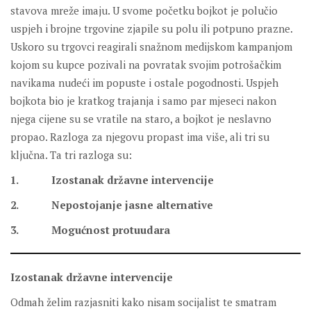
stavova mreže imaju. U svome početku bojkot je polučio
uspjeh i brojne trgovine zjapile su polu ili potpuno prazne.
Uskoro su trgovci reagirali snažnom medijskom kampanjom
kojom su kupce pozivali na povratak svojim potrošačkim
navikama nudeći im popuste i ostale pogodnosti. Uspjeh
bojkota bio je kratkog trajanja i samo par mjeseci nakon
njega cijene su se vratile na staro, a bojkot je neslavno
propao. Razloga za njegovu propast ima više, ali tri su
ključna. Ta tri razloga su:
1. Izostanak državne intervencije
2. Nepostojanje jasne alternative
3. Mogućnost protuudara
Izostanak državne intervencije
Odmah želim razjasniti kako nisam socijalist te smatram