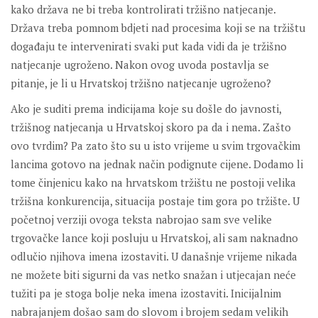
kako država ne bi treba kontrolirati tržišno natjecanje.
Država treba pomnom bdjeti nad procesima koji se na tržištu
događaju te intervenirati svaki put kada vidi da je tržišno
natjecanje ugroženo. Nakon ovog uvoda postavlja se
pitanje, je li u Hrvatskoj tržišno natjecanje ugroženo?
Ako je suditi prema indicijama koje su došle do javnosti,
tržišnog natjecanja u Hrvatskoj skoro pa da i nema. Zašto
ovo tvrdim? Pa zato što su u isto vrijeme u svim trgovačkim
lancima gotovo na jednak način podignute cijene. Dodamo li
tome činjenicu kako na hrvatskom tržištu ne postoji velika
tržišna konkurencija, situacija postaje tim gora po tržište. U
početnoj verziji ovoga teksta nabrojao sam sve velike
trgovačke lance koji posluju u Hrvatskoj, ali sam naknadno
odlučio njihova imena izostaviti. U današnje vrijeme nikada
ne možete biti sigurni da vas netko snažan i utjecajan neće
tužiti pa je stoga bolje neka imena izostaviti. Inicijalnim
nabrajanjem došao sam do slovom i brojem sedam velikih