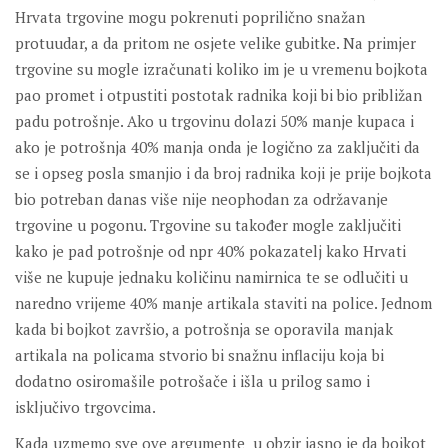
Hrvata trgovine mogu pokrenuti poprilično snažan
protuudar, a da pritom ne osjete velike gubitke. Na primjer
trgovine su mogle izračunati koliko im je u vremenu bojkota
pao promet i otpustiti postotak radnika koji bi bio približan
padu potrošnje. Ako u trgovinu dolazi 50% manje kupaca i
ako je potrošnja 40% manja onda je logično za zaključiti da
se i opseg posla smanjio i da broj radnika koji je prije bojkota
bio potreban danas više nije neophodan za održavanje
trgovine u pogonu. Trgovine su također mogle zaključiti
kako je pad potrošnje od npr 40% pokazatelj kako Hrvati
više ne kupuje jednaku količinu namirnica te se odlučiti u
naredno vrijeme 40% manje artikala staviti na police. Jednom
kada bi bojkot završio, a potrošnja se oporavila manjak
artikala na policama stvorio bi snažnu inflaciju koja bi
dodatno osiromašile potrošače i išla u prilog samo i
isključivo trgovcima.
Kada uzmemo sve ove argumente u obzir jasno je da bojkot