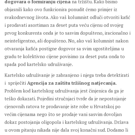
dogovara o formiranju cijena
na tržištu. Kako bismo
objasnili kako ovo funkcionira ponudit ćemo primjer iz
svakodnevnog života. Ako vaš kolumnist odluči otvoriti kafić
i prodavati asortiman za deset puta veću cijenu od svojeg
prvog konkurenta onda je to sasvim dopušteno, iracionalno i
neinteligentno, ali dopušteno. No, ako vaš kolumnist nakon
otvaranja kafića postigne dogovor sa svim ugostiteljima u
gradu te kolektivno cijene povisimo za deset puta onda to
spada pod kartelsko udruživanje.
Kartelsko udruživanje je zabranjeno i njega treba detektirati
i spriječiti
Agencija za zaštitu tržišnog natjecanja.
Problem kod kartelskog udruživanja jest činjenica da ga je
teško dokazati. Pojedini stručnjaci tvrde da je nepostojanje
cjenovnih ratova te prodavanje iste robe u Hrvatskoj po
većim cijenama nego što se prodaje vani sasvim dovoljan
dokaz postojanja oligopola i kartelskog udruživanja. Država
u ovom pitanju nikada nije dala svoj konačni sud. Dodamo li