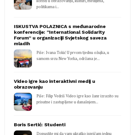
koristi u obrazovanju, kulturi, medijima,
politikama i...
ISKUSTVA POLAZNICA s međunarodne
konferencije: “International Solidarity
Forum” u organizaciji Svjetskog saveza
mladih
Piše: Ivana Tokić U prvom tjednu ožujka, u
samom srcu New Yorka, održana je...
Video igre kao interaktivni medij u
obrazovanju
Piše: Filip Vedriš Video igre kao žanr izrazito su
prisutne i zastupljene u današnjem...
Boris Sertić: Studenti
Dopustite mi da vam ukratko ispričam jednu