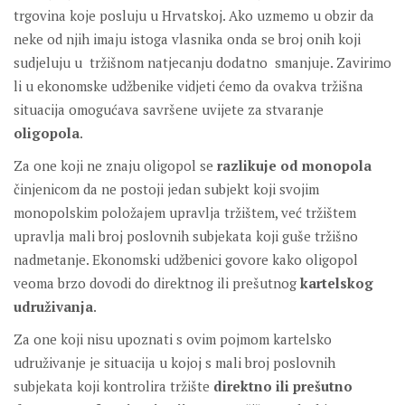
trgovina koje posluju u Hrvatskoj. Ako uzmemo u obzir da
neke od njih imaju istoga vlasnika onda se broj onih koji
sudjeluju u tržišnom natjecanju dodatno smanjuje. Zavirimo
li u ekonomske udžbenike vidjeti ćemo da ovakva tržišna
situacija omogućava savršene uvijete za stvaranje
oligopola
.
Za one koji ne znaju oligopol se
razlikuje od monopola
činjenicom da ne postoji jedan subjekt koji svojim
monopolskim položajem upravlja tržištem, već tržištem
upravlja mali broj poslovnih subjekata koji guše tržišno
nadmetanje. Ekonomski udžbenici govore kako oligopol
veoma brzo dovodi do direktnog ili prešutnog
kartelskog
udruživanja
.
Za one koji nisu upoznati s ovim pojmom kartelsko
udruživanje je situacija u kojoj s mali broj poslovnih
subjekata koji kontrolira tržište
direktno ili prešutno