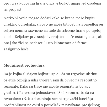
opciju za kupovinu hrane onda je bojkot unaprijed osuđena
na propast.
Netko bi ovdje mogao dodati kako se hrana može kupiti
direktno od seljaka, ali ovo ne može biti ozbiljan prijedlog jer
seljaci nemaju razvijene metode distribucije hrane po cijeloj
zemlji. Seljakov prvi susjed vjerojatno neće ostati gladan, ali
onaj tko živi na pedeset ili sto kilometara od farme
zasigurno hoće.
Mogućnost protuudara
Da je kojim slučajem bojkot uspio i da su trgovine uistinu
osjetile ozbiljan udar uvjeren sam da bi veoma rezolutno
reagirale. Kako su trgovine mogle reagirati na bojkot
građana? Pa veoma jednostavno! S obzirom na to da na
hrvatskom tržištu dominiraju strani trgovački lanci čija
profitabilnost ne ovisi o potrošačkim navikama prosječnog