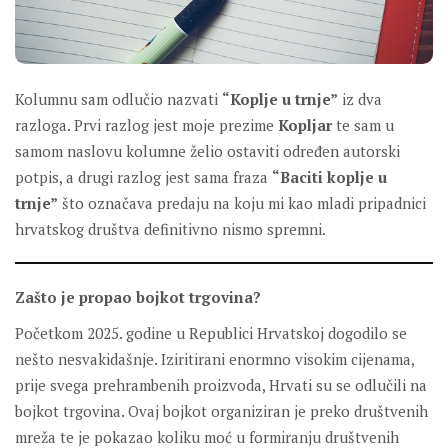
Kolumnu sam odlučio nazvati
“Koplje u trnje”
iz dva
razloga. Prvi razlog jest moje prezime
Kopljar
te sam u
samom naslovu kolumne želio ostaviti određen autorski
potpis, a drugi razlog jest sama fraza
“Baciti koplje u
trnje”
što označava predaju na koju mi kao mladi pripadnici
hrvatskog društva definitivno nismo spremni.
Zašto je propao bojkot trgovina?
Početkom 2025. godine u Republici Hrvatskoj dogodilo se
nešto nesvakidašnje. Iziritirani enormno visokim cijenama,
prije svega prehrambenih proizvoda, Hrvati su se odlučili na
bojkot trgovina. Ovaj bojkot organiziran je preko društvenih
mreža te je pokazao koliku moć u formiranju društvenih