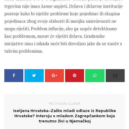
trgovina nije imao šanse uspjeti. Država i državne institucije
postoje kako bi riješile probleme koje pojedinac ili skupina
pojedinaca zbog svoje slabosti ili manjka umreženosti ne
mogu riješiti. Problem inflacije, ako ga uopće detektiramo
kao problemom, morat će riješiti država. Građanske
inicijative nisu i nikada neće biti dovoljno jake da se suoče s
takvim problemima.
PRETHODNI ČLANAK
Iseljena Hrvatska–Zašto mladi odlaze iz Republike
Hrvatske? Intervju s mladom Zagrepčankom koja
trenutno živi u Njemačkoj