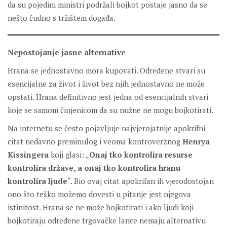
da su pojedini ministri podržali bojkot postaje jasno da se
nešto čudno s tržištem događa.
Nepostojanje jasne alternative
Hrana se jednostavno mora kupovati. Određene stvari su
esencijalne za život i život bez njih jednostavno ne može
opstati. Hrana definitivno jest jedna od esencijalnih stvari
koje se samom činjenicom da su nužne ne mogu bojkotirati.
Na internetu se često pojavljuje najvjerojatnije apokrifni
citat nedavno preminulog i veoma kontroverznog
Henrya
Kissingera
koji glasi: „
Onaj tko kontrolira resurse
kontrolira države, a onaj tko kontrolira hranu
kontrolira ljude
“. Bio ovaj citat apokrifan ili vjerodostojan
ono što teško možemo dovesti u pitanje jest njegova
istinitost. Hrana se ne može bojkotirati i ako ljudi koji
bojkotiraju određene trgovačke lance nemaju alternativu