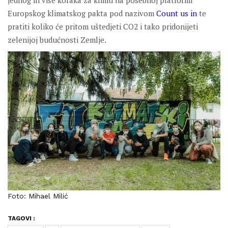
jednog ili više koraka za klimu na posebnoj platformi
Europskog klimatskog pakta pod nazivom
Count us in
te
pratiti koliko će pritom uštedjeti CO2 i tako pridonijeti
zelenijoj budućnosti Zemlje.
Foto: Mihael Milić
TAGOVI :