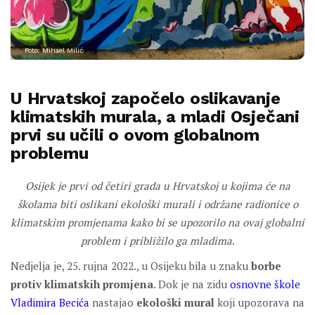
Foto: Mihael Milić
U Hrvatskoj započelo oslikavanje
klimatskih murala, a mladi Osječani
prvi su učili o ovom globalnom
problemu
Osijek je prvi od četiri grada u Hrvatskoj u kojima će na
školama biti oslikani ekološki murali i održane radionice o
klimatskim promjenama kako bi se upozorilo na ovaj globalni
problem i približilo ga mladima
.
Nedjelja je, 25. rujna 2022., u Osijeku bila u znaku
borbe
protiv klimatskih promjena
. Dok je na zidu
osnovne škole
Vladimira Becića
nastajao
ekološki mural
koji upozorava na