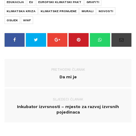
EDUKACIJA
EU
EUROPSKI KLIMATSKI PAKT
GRAFITI
KLIMATSKA KRIZA
KLIMATSKE PROMJENE
MURALI
NOVOSTI
OSIJEK
WWF
PRETHODNI ČLANAK
Da mi je
SLJEDEĆI ČLANAK
Inkubator izvrsnosti – mjesto za razvoj izvrsnih
pojedinaca