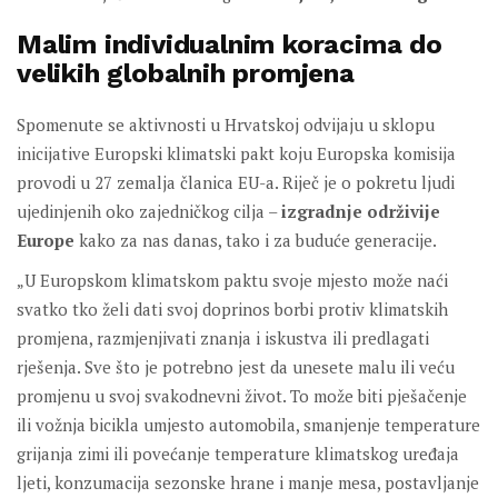
Malim individualnim koracima do
velikih globalnih promjena
Spomenute se aktivnosti u Hrvatskoj odvijaju u sklopu
inicijative Europski klimatski pakt koju Europska komisija
provodi u 27 zemalja članica EU-a. Riječ je o pokretu ljudi
ujedinjenih oko zajedničkog cilja –
izgradnje održivije
Europe
kako za nas danas, tako i za buduće generacije.
„U Europskom klimatskom paktu svoje mjesto može naći
svatko tko želi dati svoj doprinos borbi protiv klimatskih
promjena, razmjenjivati znanja i iskustva ili predlagati
rješenja. Sve što je potrebno jest da unesete malu ili veću
promjenu u svoj svakodnevni život. To može biti pješačenje
ili vožnja bicikla umjesto automobila, smanjenje temperature
grijanja zimi ili povećanje temperature klimatskog uređaja
ljeti, konzumacija sezonske hrane i manje mesa, postavljanje