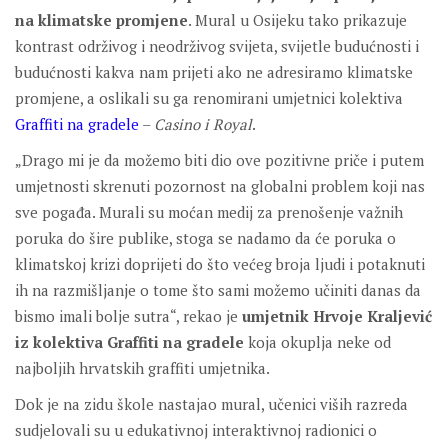
na klimatske promjene
. Mural u Osijeku tako prikazuje
kontrast održivog i neodrživog svijeta, svijetle budućnosti i
budućnosti kakva nam prijeti ako ne adresiramo klimatske
promjene, a oslikali su ga renomirani umjetnici kolektiva
Graffiti na gradele
–
Casino i Royal
.
„Drago mi je da možemo biti dio ove pozitivne priče i putem
umjetnosti skrenuti pozornost na globalni problem koji nas
sve pogađa. Murali su moćan medij za prenošenje važnih
poruka do šire publike, stoga se nadamo da će poruka o
klimatskoj krizi doprijeti do što većeg broja ljudi i potaknuti
ih na razmišljanje o tome što sami možemo učiniti danas da
bismo imali bolje sutra“, rekao je
umjetnik Hrvoje Kraljević
iz kolektiva Graffiti na gradele
koja okuplja neke od
najboljih hrvatskih graffiti umjetnika.
Dok je na zidu škole nastajao mural, učenici viših razreda
sudjelovali su u edukativnoj interaktivnoj radionici o