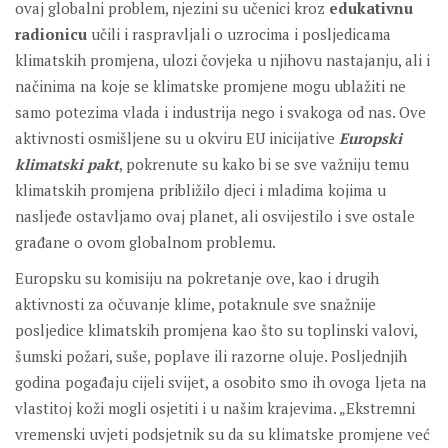
ovaj globalni problem, njezini su učenici kroz
edukativnu
radionicu
učili i raspravljali o uzrocima i posljedicama
klimatskih promjena, ulozi čovjeka u njihovu nastajanju, ali i
načinima na koje se klimatske promjene mogu ublažiti ne
samo potezima vlada i industrija nego i svakoga od nas. Ove
aktivnosti osmišljene su u okviru EU inicijative
Europski
klimatski pakt
, pokrenute su kako bi se sve važniju temu
klimatskih promjena približilo djeci i mladima kojima u
nasljeđe ostavljamo ovaj planet, ali osvijestilo i sve ostale
građane o ovom globalnom problemu.
Europsku su komisiju na pokretanje ove, kao i drugih
aktivnosti za očuvanje klime, potaknule sve snažnije
posljedice klimatskih promjena kao što su toplinski valovi,
šumski požari, suše, poplave ili razorne oluje. Posljednjih
godina pogađaju cijeli svijet, a osobito smo ih ovoga ljeta na
vlastitoj koži mogli osjetiti i u našim krajevima. „Ekstremni
vremenski uvjeti podsjetnik su da su klimatske promjene već