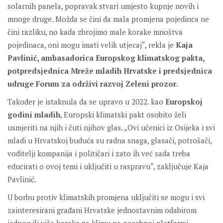
solarnih panela, popravak stvari umjesto kupnje novih i
mnoge druge. Možda se čini da mala promjena pojedinca ne
čini razliku, no kada zbrojimo male korake mnoštva
pojedinaca, oni mogu imati velik utjecaj“, rekla je
Kaja
Pavlinić, ambasadorica Europskog klimatskog pakta,
potpredsjednica Mreže mladih Hrvatske i predsjednica
udruge Forum za održivi razvoj Zeleni prozor
.
Također je istaknula da se upravo u 2022. kao
Europskoj
godini mladih
, Europski klimatski pakt osobito želi
usmjeriti na njih i čuti njihov glas. „Ovi učenici iz Osijeka i svi
mladi u Hrvatskoj buduća su radna snaga, glasači, potrošači,
voditelji kompanija i političari i zato ih već sada treba
educirati o ovoj temi i uključiti u raspravu“, zaključuje Kaja
Pavlinić.
U borbu protiv klimatskih promjena uključiti se mogu i svi
zainteresirani građani Hrvatske jednostavnim odabirom