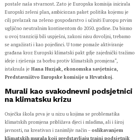
postale naša stvarnost. Zato je Europska komisija inicirala
Europski zeleni plan, ambiciozan paket politika kojemu je
cilj prelazak na zeleno gospodarstvo i učiniti Europu prvim
ugljično neutralnim kontinentom do 2050. godine. Da bismo
u ovoj tranziciji bili uspješni, zakoni nisu dovoljni, trebamo
se angažirati i kao pojedinci. U tome pomaže aktiviranje
građana kroz Europski klimatski pakt gdje zajednički tražimo
ideje i rješenja za borbu protiv klimatskih promjena“,
istaknula je
Hana Huzjak, ekonomska savjetnica,
Predstavništvo Europske komisije u Hrvatskoj
.
Murali kao svakodnevni podsjetnici
na klimatsku krizu
Osječka škola prva je u nizu u kojima se problematika
klimatskih promjena približava djeci i mladima, ali i široj
javnosti, na kreativan i zanimljiv način –
oslikavanjem
klimatskih murala koji predstavljaju trajni podsjetnik