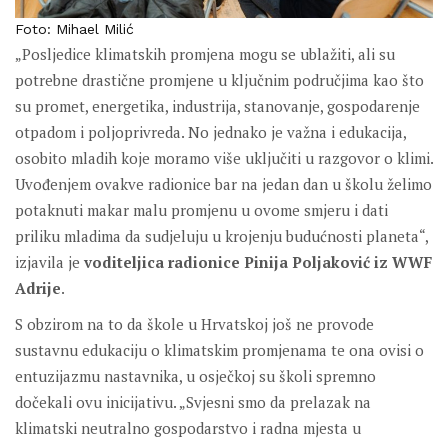
Foto: Mihael Milić
„Posljedice klimatskih promjena mogu se ublažiti, ali su
potrebne drastične promjene u ključnim područjima kao što
su promet, energetika, industrija, stanovanje, gospodarenje
otpadom i poljoprivreda. No jednako je važna i edukacija,
osobito mladih koje moramo više uključiti u razgovor o klimi.
Uvođenjem ovakve radionice bar na jedan dan u školu želimo
potaknuti makar malu promjenu u ovome smjeru i dati
priliku mladima da sudjeluju u krojenju budućnosti planeta“,
izjavila je
voditeljica radionice
Pinija Poljaković iz WWF
Adrije
.
S obzirom na to da škole u Hrvatskoj još ne provode
sustavnu edukaciju o klimatskim promjenama te ona ovisi o
entuzijazmu nastavnika, u osječkoj su školi spremno
dočekali ovu inicijativu. „Svjesni smo da prelazak na
klimatski neutralno gospodarstvo i radna mjesta u