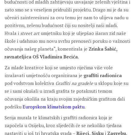
budućnosti od mladih zahtijevaju usvajanje zelenih vještina i
zato smo se s veseljem pridružili projektu. Drago mi je da su
učenici zainteresirani za ovu temu jer nam to ulijeva nadu u
pozitivnu, zelenu budućnost čiji su nositelji naši mladi.
Hvala i
street art
umjetniku koji je uljepšao išaran zid naše
škole i udahnuo mu novu svrhu prenoseći poruku o važnosti
očuvanja našeg planeta“, komentirala je
Zrinka Šabić,
ravnateljica OŠ Vladimira Becića
.
Za mlade kreativce koji se umjesto riječima više vole
izražavati umjetnošću organizirana je
graffiti radionica
pod vodstvom kolektiva
Graffiti na gradele
u sklopu koje su
se i sami okušali u izradi grafita te potaknuti temom
očuvanja okoliša na kraju svojim zajedničkim grafitom dali
podršku
Europskom klimatskom paktu
.
Serija murala te klimatskih i graffiti radionica koja je
započela u Osijeku, kroz sljedećih će se nekoliko tjedana
nastaviti u još tri hrvatska grada –
Rijeci, Sisku
i
Zagrebu
.