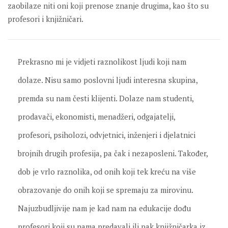
zaobilaze niti oni koji prenose znanje drugima, kao što su
profesori i knjižničari.
Prekrasno mi je vidjeti raznolikost ljudi koji nam
dolaze. Nisu samo poslovni ljudi interesna skupina,
premda su nam česti klijenti. Dolaze nam studenti,
prodavači, ekonomisti, menadžeri, odgajatelji,
profesori, psiholozi, odvjetnici, inženjeri i djelatnici
brojnih drugih profesija, pa čak i nezaposleni. Također,
dob je vrlo raznolika, od onih koji tek kreću na više
obrazovanje do onih koji se spremaju za mirovinu.
Najuzbudljivije nam je kad nam na edukacije dođu
profesori koji su nama predavali ili pak knjižničarka iz