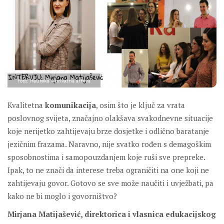
Foto: Heureka - privatna arhiva
Kvalitetna
komunikacija
, osim što je ključ za vrata
poslovnog svijeta, značajno olakšava svakodnevne situacije
koje nerijetko zahtijevaju brze dosjetke i odlično baratanje
jezičnim frazama. Naravno, nije svatko rođen s demagoškim
sposobnostima i samopouzdanjem koje ruši sve prepreke.
Ipak, to ne znači da interese treba ograničiti na one koji ne
zahtijevaju govor. Gotovo se sve može naučiti i uvježbati, pa
kako ne bi moglo i govorništvo?
Mirjana Matijašević, direktorica i vlasnica edukacijskog