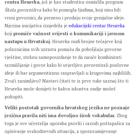
centra Heureka
, još je kao studentica osmislila program
Škola govorništva
kako bi pomogla ljudima, koji nisu bili
vrsni govornici, da prenesu i prodaju svoje genijalne ideje.
Njezina inicijativa iznjedrila je
edukacijski centar Heureka
koji
promiče važnost svijesti o komunikaciji i javnom
nastupu u Hrvatskoj
. Heureka nudi brojne tečajeve koji
polaznicima svih uzrasta pomažu da poboljšaju govorne
vještine, steknu samopouzdanje te da nauče kombinirati
razmišljanje i govor kako bi uvjerljivo prezentirali poslovne
ideje ili bar argumentirano raspravljali u krugovima najbližih.
Zvuči zanimljivo? Nastavi čitati te iz prve ruke saznaj što ti
Heureka može donijeti te kakva iskustva ondje možeš
pokupiti.
Veliki postotak govornika hrvatskog jezika ne poznaje
jezična pravila niti ima dovoljno širok vokabular.
Zbog
toga je sve učestalija uporaba psovki i raznih poštapalica za
opisivanje svakodnevnih situacija, a sporazumijevanje