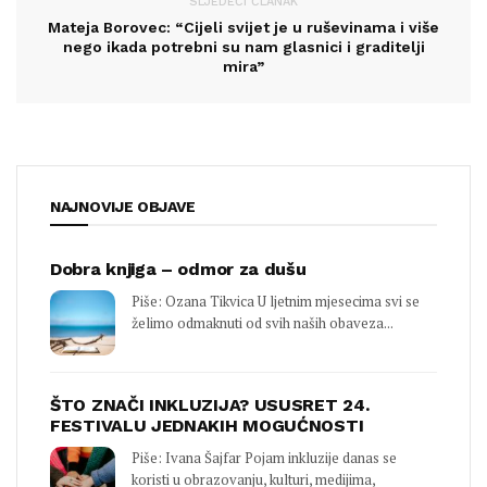
SLJEDEĆI ČLANAK
Mateja Borovec: “Cijeli svijet je u ruševinama i više
nego ikada potrebni su nam glasnici i graditelji
mira”
NAJNOVIJE OBJAVE
Dobra knjiga – odmor za dušu
Piše: Ozana Tikvica U ljetnim mjesecima svi se
želimo odmaknuti od svih naših obaveza...
ŠTO ZNAČI INKLUZIJA? USUSRET 24.
FESTIVALU JEDNAKIH MOGUĆNOSTI
Piše: Ivana Šajfar Pojam inkluzije danas se
koristi u obrazovanju, kulturi, medijima,