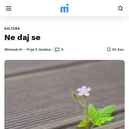
KULTURA
Ne daj se
Mimladi.hr
Prije 5 Godina
0
30 Sec.