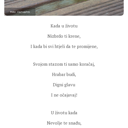
Foto: CanvaPro
Kada u životu
Nizbrdo ti krene,
I kada bi svi htjeli da te promijene,
Svojom stazom ti samo koračaj,
Hrabar budi,
Digni glavu
I ne očajavaj!
U životu kada
Nevolje te snađu,