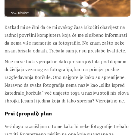
Foto: pixabay
Katkad mi se čini da će mi svakog časa iskočiti obavijest na
radnoj površini kompjutera koja će me službeno informirati
da nema više memorije za fotografije. Ne znam zašto neke
nisam brisala odmah. Trebala sam jer su preslabe kvalitete.
Nije mi se tada vjerojatno dalo jer sam još bila pod dojmom
doživljaja vezanog za fotografiju, kao na primjer poslije
razgledavanja Korčule. Ono najgore je kako su spremljene.
Naravno da svaka fotografija nema naziv kao „slika ispred
katedrale_korčula“ već umjesto toga u nazivu stoji niz slova
i brojki. Jesam li jedina koja ih tako sprema? Vjerojatno ne.
Prvi (propali) plan
Već dugo razmišljam o tome kako bi neke fotografije trebalo
razviti. Prvenstveno mislim na one koje su vezane za