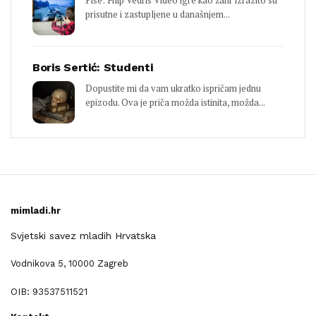
Piše: Filip Vedriš Video igre kao žanr izrazito su
prisutne i zastupljene u današnjem...
Boris Sertić: Studenti
Dopustite mi da vam ukratko ispričam jednu
epizodu. Ova je priča možda istinita, možda...
mimladi.hr
Svjetski savez mladih Hrvatska
Vodnikova 5, 10000 Zagreb
OIB: 93537511521