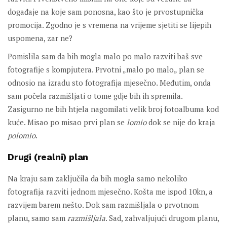
događaje na koje sam ponosna, kao što je prvostupnička
promocija. Zgodno je s vremena na vrijeme sjetiti se lijepih
uspomena, zar ne?
Pomislila sam da bih mogla malo po malo razviti baš sve
fotografije s kompjutera. Prvotni „malo po malo„ plan se
odnosio na izradu sto fotografija mjesečno. Međutim, onda
sam počela razmišljati o tome gdje bih ih spremila.
Zasigurno ne bih htjela nagomilati velik broj fotoalbuma kod
kuće. Misao po misao prvi plan se
lomio
dok se nije do kraja
polomio
.
Drugi (realni) plan
Na kraju sam zaključila da bih mogla samo nekoliko
fotografija razviti jednom mjesečno. Košta me ispod 10kn, a
razvijem barem nešto. Dok sam razmišljala o prvotnom
planu, samo sam
razmišljala
. Sad, zahvaljujući drugom planu,