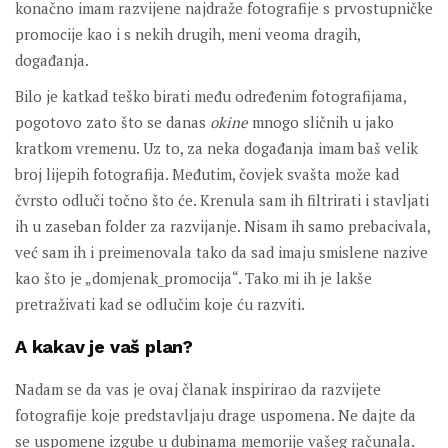
konačno imam razvijene najdraže fotografije s prvostupničke
promocije kao i s nekih drugih, meni veoma dragih,
događanja.
Bilo je katkad teško birati među određenim fotografijama,
pogotovo zato što se danas
okine
mnogo sličnih u jako
kratkom vremenu. Uz to, za neka događanja imam baš velik
broj lijepih fotografija. Međutim, čovjek svašta može kad
čvrsto odluči točno što će. Krenula sam ih filtrirati i stavljati
ih u zaseban folder za razvijanje. Nisam ih samo prebacivala,
već sam ih i preimenovala tako da sad imaju smislene nazive
kao što je „domjenak_promocija“. Tako mi ih je lakše
pretraživati kad se odlučim koje ću razviti.
A kakav je vaš plan?
Nadam se da vas je ovaj članak inspirirao da razvijete
fotografije koje predstavljaju drage uspomena. Ne dajte da
se uspomene izgube u dubinama memorije vašeg računala.