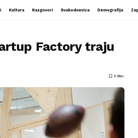
i
Kultura
Razgovori
Svakodnevica
Demografija
Zap
tartup Factory traju
5 Min.