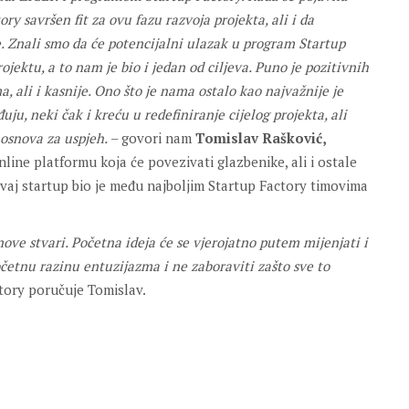
y savršen fit za ovu fazu razvoja projekta, ali i da
e. Znali smo da će potencijalni ulazak u program Startup
ojektu, a to nam je bio i jedan od ciljeva. Puno je pozitivnih
a, ali i kasnije. Ono što je nama ostalo kao najvažnije je
uju, neki čak i kreću u redefiniranje cijelog projekta, ali
 osnova za uspjeh.
– govori nam
Tomislav Rašković,
nline platformu koja će povezivati glazbenike, ali i ostale
vaj startup bio je među najboljim Startup Factory timovima
nove stvari. Početna ideja će se vjerojatno putem mijenjati i
početnu razinu entuzijazma i ne zaboraviti zašto sve to
ctory poručuje Tomislav.