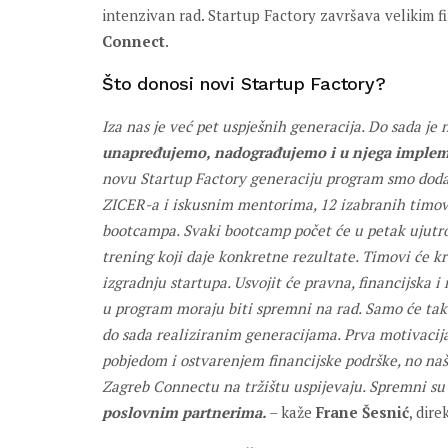
intenzivan rad. Startup Factory završava velikim 
Connect
.
Što donosi novi Startup Factory?
Iza nas je već pet uspješnih generacija. Do sada je
unapređujemo, nadograđujemo i u njega imple
novu Startup Factory generaciju program smo dodat
ZICER-a i iskusnim mentorima, 12 izabranih timova 
bootcampa. Svaki bootcamp počet će u petak ujutro i
trening koji daje konkretne rezultate. Timovi će k
izgradnju startupa. Usvojit će pravna, financijska i
u program moraju biti spremni na rad. Samo će ta
do sada realiziranim generacijama. Prva motivacija 
pobjedom i ostvarenjem financijske podrške, no naše
Zagreb Connectu na tržištu uspijevaju. Spremni su
poslovnim partnerima.
– kaže
Frane Šesnić
, dir