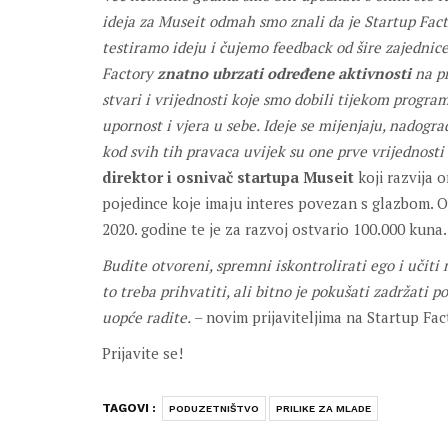
ideja za Museit odmah smo znali da je Startup Factor
testiramo ideju i čujemo feedback od šire zajednic
Factory
znatno ubrzati određene aktivnosti
na pr
stvari i vrijednosti koje smo dobili tijekom program
upornost i vjera u sebe. Ideje se mijenjaju, nadograđ
kod svih tih pravaca uvijek su one prve vrijednosti
direktor i osnivač startupa Museit
koji razvija o
pojedince koje imaju interes povezan s glazbom. O
2020. godine te je za razvoj ostvario 100.000 kuna.
Budite otvoreni, spremni iskontrolirati ego i učiti 
to treba prihvatiti, ali bitno je pokušati zadržati 
uopće radite.
– novim prijaviteljima na Startup Fa
Prijavite se!
TAGOVI :
PODUZETNIŠTVO
PRILIKE ZA MLADE