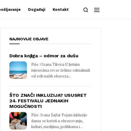
ošljavanje
Događaji
Kontakt
NAJNOVIJE OBJAVE
Dobra knjiga – odmor za dušu
Piše: Ozana Tikvica U ljetnim
mjesecima svi se želimo odmaknuti
od svih naših obaveza...
ŠTO ZNAČI INKLUZIJA? USUSRET
24. FESTIVALU JEDNAKIH
MOGUĆNOSTI
Piše: Ivana Šajfar Pojam inkluzije
danas se koristi u obrazovanju,
kulturi, medijima, politikama i...