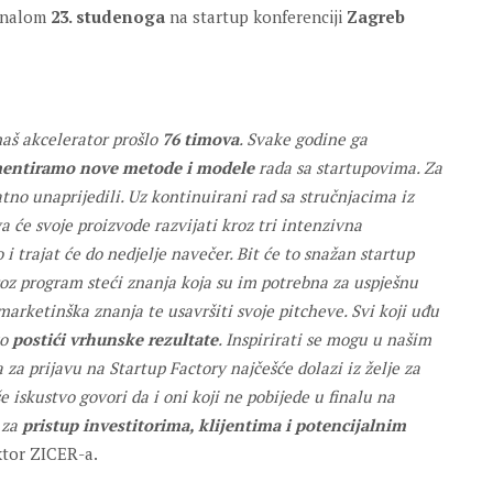
finalom
23. studenoga
na startup konferenciji
Zagreb
 naš akcelerator prošlo
76 timova
. Svake godine ga
mentiramo nove metode i modele
rada sa startupovima. Za
no unaprijedili. Uz kontinuirani rad sa stručnjacima iz
će svoje proizvode razvijati kroz tri intenzivna
 trajat će do nedjelje navečer. Bit će to snažan startup
roz program steći znanja koja su im potrebna za uspješnu
 marketinška znanja te usavršiti svoje pitcheve. Svi koji uđu
ko
postići vrhunske rezultate
. Inspirirati se mogu u našim
za prijavu na Startup Factory najčešće dolazi iz želje za
 iskustvo govori da i oni koji ne pobijede u finalu na
 za
pristup investitorima, klijentima i potencijalnim
ektor ZICER-a.