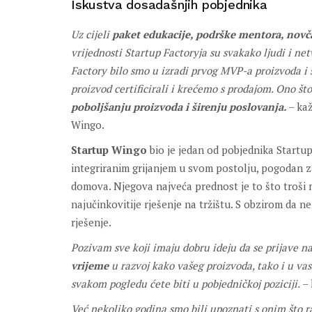
Iskustva dosadašnjih pobjednika
Uz cijeli
paket edukacije, podrške mentora, nov
vrijednosti Startup Factoryja su svakako ljudi i ne
Factory bilo smo u izradi prvog MVP-a proizvoda i 
proizvod certificirali i krećemo s prodajom. Ono št
poboljšanju proizvoda i širenju poslovanja.
– ka
Wingo.
Startup Wingo
bio je jedan od pobjednika Startup 
integriranim grijanjem u svom postolju, pogodan za
domova. Njegova najveća prednost je to što troši 
najučinkovitije rješenje na tržištu. S obzirom da ne
rješenje.
Pozivam sve koji imaju dobru ideju da se prijave n
vrijeme
u
razvoj kako vašeg proizvoda, tako i u vas
svakom pogledu ćete biti u pobjedničkoj poziciji.
– 
Već nekoliko godina smo bili upoznati s onim što 