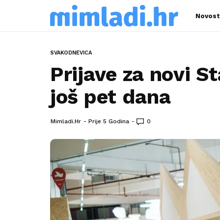
Novost
SVAKODNEVICA
Prijave za novi S
još pet dana
Mimladi.hr
Prije 5 Godina
0