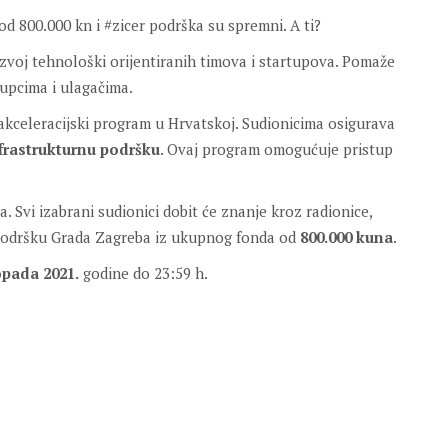
od 800.000 kn i #zicer podrška su spremni. A ti?
voj tehnološki orijentiranih timova i startupova. Pomaže
 kupcima i ulagačima.
kceleracijski program u Hrvatskoj. Sudionicima osigurava
frastrukturnu podršku
. Ovaj program omogućuje pristup
. Svi izabrani sudionici dobit će znanje kroz radionice,
ku podršku Grada Zagreba iz ukupnog fonda od
800.000 kuna
.
topada 2021.
godine do 23:59 h.