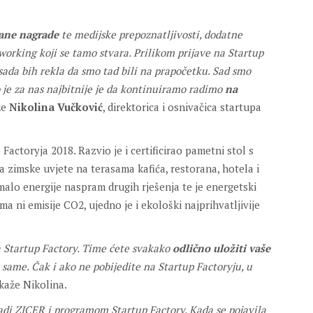
čane nagrade
te medijske prepoznatljivosti, dodatne
tworking koji se tamo stvara. Prilikom prijave na Startup
sada bih rekla da smo tad bili na prapočetku. Sad smo
o je za nas najbitnije je da kontinuiramo radimo
na
že
Nikolina Vučković
, direktorica i osnivačica startupa
Factoryja 2018. Razvio je i certificirao pametni stol s
 zimske uvjete na terasama kafića, restorana, hotela i
malo energije naspram drugih rješenja te je energetski
ma ni emisije CO2, ujedno je i ekološki najprihvatljivije
a Startup Factory. Time ćete svakako
odlično uložiti vaše
 same. Čak i ako ne pobijedite na Startup Factoryju, u
kaže Nikolina.
radi ZICER i programom Startup Factory. Kada se pojavila