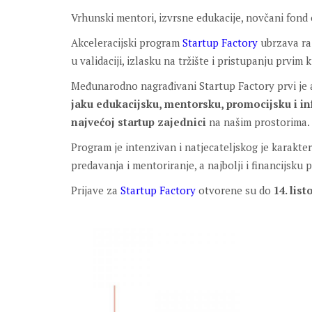
Vrhunski mentori, izvrsne edukacije, novčani fond 
Akceleracijski program
Startup Factory
ubrzava raz
u validaciji, izlasku na tržište i pristupanju prvim
Međunarodno nagrađivani Startup Factory prvi je a
jaku edukacijsku, mentorsku, promocijsku i in
najvećoj
startup
zajednici
na našim prostorima.
Program je intenzivan i natjecateljskog je karaktera
predavanja i mentoriranje, a najbolji i financijs
Prijave za
Startup Factory
otvorene su do
14. lis