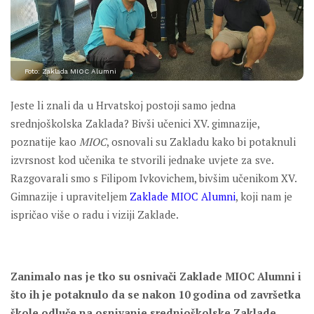
Foto: Zaklada MIOC Alumni
Jeste li znali da u Hrvatskoj postoji samo jedna
srednjoškolska Zaklada? Bivši učenici XV. gimnazije,
poznatije kao
MIOC
, osnovali su Zakladu kako bi potaknuli
izvrsnost kod učenika te stvorili jednake uvjete za sve.
Razgovarali smo s Filipom Ivkovichem, bivšim učenikom XV.
Gimnazije i upraviteljem
Zaklade MIOC Alumni
, koji nam je
ispričao više o radu i viziji Zaklade.
Zanimalo nas je tko su osnivači Zaklade MIOC Alumni i
što ih je potaknulo da se nakon 10 godina od završetka
škole odluče na osnivanje srednjoškolske Zaklade.