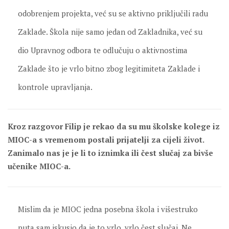
odobrenjem projekta, već su se aktivno priključili radu
Zaklade. Škola nije samo jedan od Zakladnika, već su
dio Upravnog odbora te odlučuju o aktivnostima
Zaklade što je vrlo bitno zbog legitimiteta Zaklade i
kontrole upravljanja.
Kroz razgovor Filip je rekao da su mu školske kolege iz
MIOC-a s vremenom postali prijatelji za cijeli život.
Zanimalo nas je je li to iznimka ili čest slučaj za bivše
učenike MIOC-a.
Mislim da je MIOC jedna posebna škola i višestruko
puta sam iskusio da je to vrlo, vrlo čest slučaj. Ne