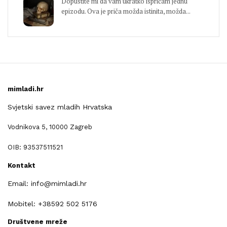
Dopustite mi da vam ukratko ispričam jednu
epizodu. Ova je priča možda istinita, možda...
mimladi.hr
Svjetski savez mladih Hrvatska
Vodnikova 5, 10000 Zagreb
OIB: 93537511521
Kontakt
Email: info@mimladi.hr
Mobitel: +38592 502 5176
Društvene mreže