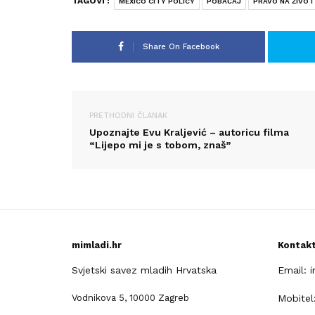
TAGOVI :
MEXICO CITY POLICY
POBAČAJ
PRAVO NA ŽIVOT
Share On Facebook
PRETHODNI ČLANAK
Upoznajte Evu Kraljević – autoricu filma
“Lijepo mi je s tobom, znaš”
mimladi.hr
Kontak
Svjetski savez mladih Hrvatska
Email: 
Vodnikova 5, 10000 Zagreb
Mobitel