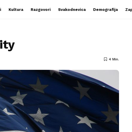
i
Kultura
Razgovori
Svakodnevica
Demografija
Zap
ity
4 Min.