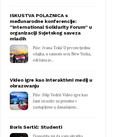
ISKUSTVA POLAZNICA s
međunarodne konferencije:
“International Solidarity Forum” u
organizaciji Svjetskog saveza
mladih
Piše: Ivana Tokić U prvom tjednu
ožujka, u samom srcu New Yorka,
održana je...
Video igre kao interaktivni medij u
obrazovanju
Piše: Filip Vedriš Video igre kao
žanr izrazito su prisutne i
zastupljene u današnjem...
Boris Sertić: Studenti
Dopustite mi da vam ukratko