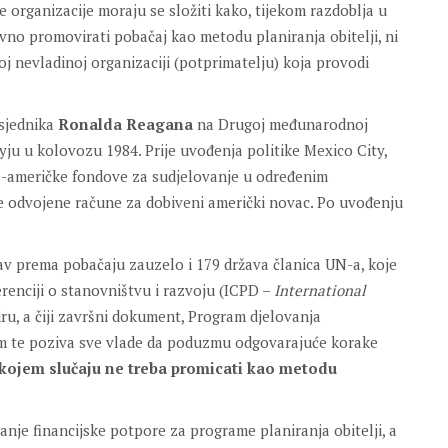
e organizacije moraju se složiti kako, tijekom razdoblja u
tivno promovirati pobačaj kao metodu planiranja obitelji, ni
oj nevladinoj organizaciji (potprimatelju) koja provodi
dsjednika
Ronalda Reagana
na Drugoj međunarodnoj
yju u kolovozu 1984. Prije uvođenja politike Mexico City,
ne-američke fondove za sudjelovanje u određenim
e odvojene račune za dobiveni američki novac. Po uvođenju
av prema pobačaju zauzelo i 179 država članica UN-a, koje
enciji o stanovništvu i razvoju (ICPD –
International
iru, a čiji završni dokument, Program djelovanja
im te poziva sve vlade da poduzmu odgovarajuće korake
 kojem slučaju ne treba promicati kao metodu
vanje financijske potpore za programe planiranja obitelji, a