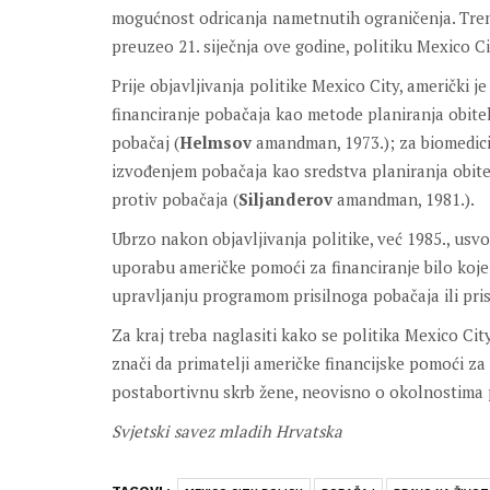
mogućnost odricanja nametnutih ograničenja. Tre
preuzeo 21. siječnja ove godine, politiku Mexico Cit
Prije objavljivanja politike Mexico City, američki
financiranje pobačaja kao metode planiranja obitelji
pobačaj (
Helmsov
amandman, 1973.); za biomedici
izvođenjem pobačaja kao sredstva planiranja obitel
protiv pobačaja (
Siljanderov
amandman, 1981.).
Ubrzo nakon objavljivanja politike, već 1985., usv
uporabu američke pomoći za financiranje bilo koje o
upravljanju programom prisilnoga pobačaja ili prisi
Za kraj treba naglasiti kako se politika Mexico Ci
znači da primatelji američke financijske pomoći za pl
postabortivnu skrb žene, neovisno o okolnostima p
Svjetski savez mladih Hrvatska