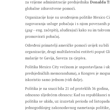
za vrijeme administracije predsjednika
Donalda T
globalne zdravstvene pomoći.
Organizacije koje su uvođenjem politike Mexico C
zagovaranja usluge pobačaja i s njom povezanih pr
(
gag
– eng. začepiti), aludirajući kako su im takv
promovirati pobačaj.
Određeni primatelji američke pomoći uvijek su bili
organizacije, drugi multilateralni entiteti poput 
malarije te Gavija, Saveza za cjepiva.
Politika Mexico City većinom je uspostavljana i u
predsjedničkih memoranduma), a Kongres je moguć
iskoristio samo jednom (vidi dalje).
Politika je na snazi bila 21 od proteklih 36 godina,
odnosno sljedećem obrascu: Kad su republikanci na v
politika se ukida, uz izuzetak perioda od listopad
jednogodišnjeg zakonodavnog nametanja politike, na 