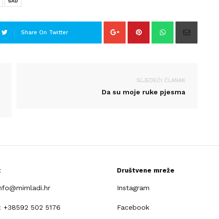
SAD
Share On Twitter
SLJEDEĆI ČLANAK
Da su moje ruke pjesma
t
Društvene mreže
info@mimladi.hr
Instagram
: +38592 502 5176
Facebook