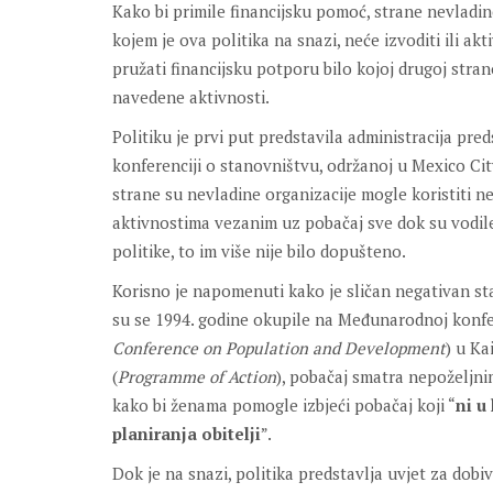
Kako bi primile financijsku pomoć, strane nevladin
kojem je ova politika na snazi, neće izvoditi ili ak
pružati financijsku potporu bilo kojoj drugoj stran
navedene aktivnosti.
Politiku je prvi put predstavila administracija pre
konferenciji o stanovništvu, održanoj u Mexico Cit
strane su nevladine organizacije mogle koristiti 
aktivnostima vezanim uz pobačaj sve dok su vodil
politike, to im više nije bilo dopušteno.
Korisno je napomenuti kako je sličan negativan st
su se 1994. godine okupile na Međunarodnoj konfer
Conference on Population and Development
) u Ka
(
Programme of Action
), pobačaj smatra nepoželjn
kako bi ženama pomogle izbjeći pobačaj koji “
ni u
planiranja obitelji
”.
Dok je na snazi, politika predstavlja uvjet za dobi