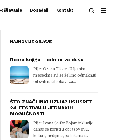
ošljavanje
Događaji
Kontakt
NAJNOVIJE OBJAVE
Dobra knjiga – odmor za dušu
Piše: Ozana Tikvica U ljetnim
mjesecima svi se želimo odmaknuti
od svih naših obaveza...
ŠTO ZNAČI INKLUZIJA? USUSRET
24. FESTIVALU JEDNAKIH
MOGUĆNOSTI
Piše: Ivana Šajfar Pojam inkluzije
danas se koristi u obrazovanju,
kulturi, medijima, politikama i...