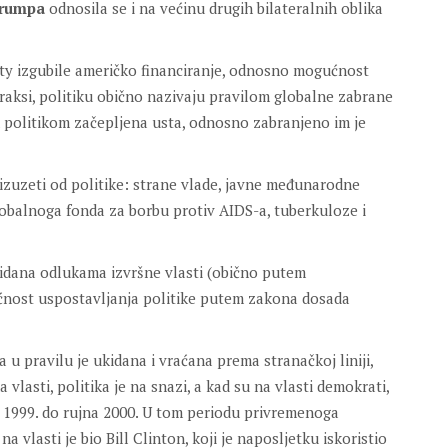
rumpa
odnosila se i na većinu drugih bilateralnih oblika
ity izgubile američko financiranje, odnosno mogućnost
aksi, politiku obično nazivaju pravilom globalne zabrane
om politikom začepljena usta, odnosno zabranjeno im je
 izuzeti od politike: strane vlade, javne međunarodne
Globalnoga fonda za borbu protiv AIDS-a, tuberkuloze i
kidana odlukama izvršne vlasti (obično putem
nost uspostavljanja politike putem zakona dosada
 a u pravilu je ukidana i vraćana prema stranačkoj liniji,
lasti, politika je na snazi, a kad su na vlasti demokrati,
a 1999. do rujna 2000. U tom periodu privremenoga
vlasti je bio Bill Clinton, koji je naposljetku iskoristio