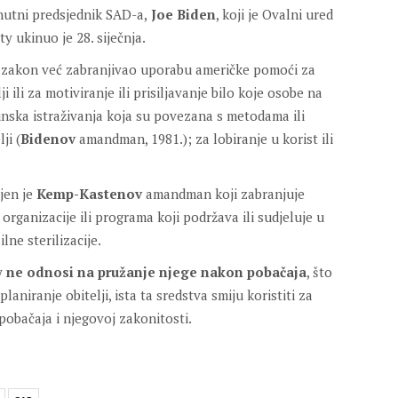
nutni predsjednik SAD-a,
Joe Biden
, koji je Ovalni ured
y ukinuo je 28. siječnja.
 je zakon već zabranjivao uporabu američke pomoći za
 ili za motiviranje ili prisiljavanje bilo koje osobe na
nska istraživanja koja su povezana s metodama ili
ji (
Bidenov
amandman, 1981.); za lobiranje u korist ili
ojen je
Kemp-Kastenov
amandman koji zabranjuje
rganizacije ili programa koji podržava ili sudjeluje u
lne sterilizacije.
ty
ne odnosi na pružanje njege nakon pobačaja
, što
aniranje obitelji, ista ta sredstva smiju koristiti za
obačaja i njegovoj zakonitosti.