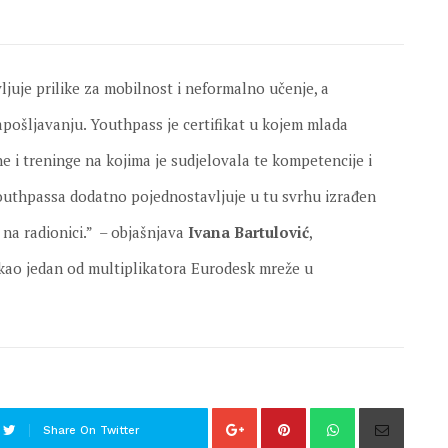
juje prilike za mobilnost i neformalno učenje, a
apošljavanju. Youthpass je certifikat u kojem mlada
ne i treninge na kojima je sudjelovala te kompetencije i
e Youthpassa dodatno pojednostavljuje u tu svrhu izrađen
 na radionici.” – objašnjava
Ivana Bartulović
,
 kao jedan od multiplikatora Eurodesk mreže u
Share On Twitter