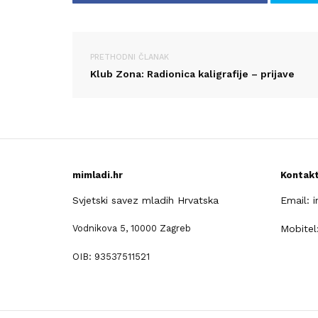
PRETHODNI ČLANAK
Klub Zona: Radionica kaligrafije – prijave
mimladi.hr
Kontak
Svjetski savez mladih Hrvatska
Email: 
Vodnikova 5, 10000 Zagreb
Mobitel
OIB: 93537511521