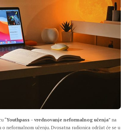
cu “
Youthpass – vrednovanje neformalnog učenja
” na
du o neformalnom učenju. Dvosatna radionica održat će se u