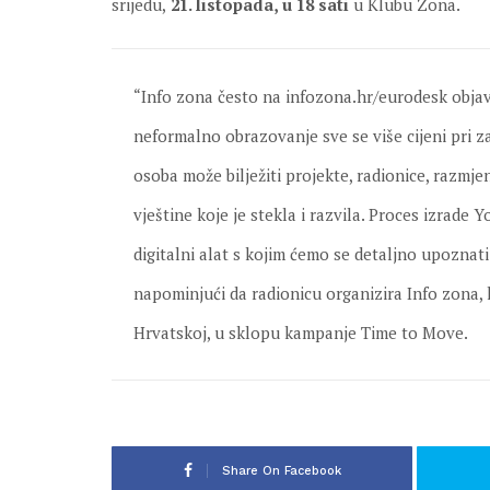
srijedu,
21. listopada, u 18 sati
u Klubu Zona.
“Info zona često na infozona.hr/eurodesk objavl
neformalno obrazovanje sve se više cijeni pri z
osoba može bilježiti projekte, radionice, razmje
vještine koje je stekla i razvila. Proces izrad
digitalni alat s kojim ćemo se detaljno upoznati
napominjući da radionicu organizira Info zona,
Hrvatskoj, u sklopu kampanje Time to Move.
Share On Facebook