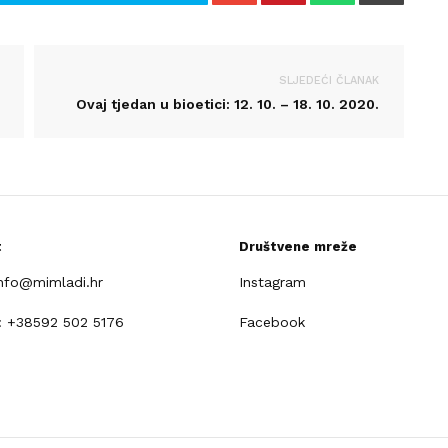
SLJEDEĆI ČLANAK
Ovaj tjedan u bioetici: 12. 10. – 18. 10. 2020.
t
Društvene mreže
info@mimladi.hr
Instagram
: +38592 502 5176
Facebook