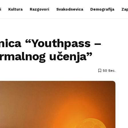
i
Kultura
Razgovori
Svakodnevica
Demografija
Zap
nica “Youthpass –
rmalnog učenja”
50 Sec.