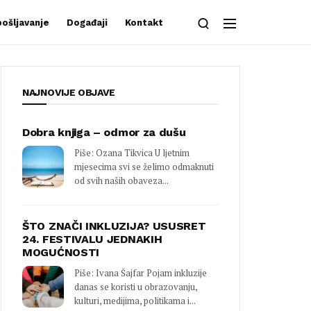
ošljavanje
Događaji
Kontakt
NAJNOVIJE OBJAVE
Dobra knjiga – odmor za dušu
Piše: Ozana Tikvica U ljetnim
mjesecima svi se želimo odmaknuti
od svih naših obaveza...
ŠTO ZNAČI INKLUZIJA? USUSRET
24. FESTIVALU JEDNAKIH
MOGUĆNOSTI
Piše: Ivana Šajfar Pojam inkluzije
danas se koristi u obrazovanju,
kulturi, medijima, politikama i...