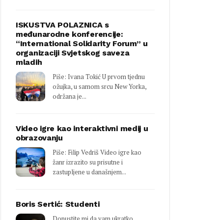
ISKUSTVA POLAZNICA s
međunarodne konferencije:
“International Solidarity Forum” u
organizaciji Svjetskog saveza
mladih
Piše: Ivana Tokić U prvom tjednu
ožujka, u samom srcu New Yorka,
održana je...
Video igre kao interaktivni medij u
obrazovanju
Piše: Filip Vedriš Video igre kao
žanr izrazito su prisutne i
zastupljene u današnjem...
Boris Sertić: Studenti
Dopustite mi da vam ukratko