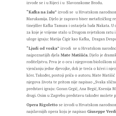
izvode se i u Rijeci i u Slavonskome Brodu.
“Kafka na žalu”
izvodi se u Hrvatskom narodnom k
Marukamija. Djelo je zapravo biser metafizičkog rea
tinejdžer Kafka Tamura i ostarjela luda Nakata. U 
za koje je vrijeme stalo u Drugom svjetskom ratu
uloge igraju: Matija Čigir kao Kafka, Dragan Des
“Ljudi od voska”
izvodi se u Hrvatskom narodnom
najpoznatijih djela
Mate Matišića
. Djelo je drams
roditeljstvu. Prva je o ocu i njegovom biološkom sin
vjenčanju jedne djevojke, dok je treća o kćeri i nje
kćer. Također, postoji priča o autoru. Mate Matiši
njegova života te pritom nije napisao ,,Svaka slič
predstavi igraju: Goran Grgić, Ana Begić, Ksenija M
drugi. Osim u Zagrebu predstavu također možete p
Opera Rigoletto
se izvodi u Hrvatskom narodnom 
najslavnijih opera koju je napisao
Giuseppe Verd