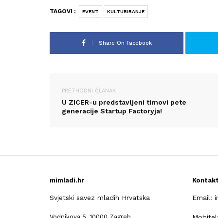
TAGOVI :
EVENT
KULTURIRANJE
Share On Facebook
PRETHODNI ČLANAK
U ZICER-u predstavljeni timovi pete
generacije Startup Factoryja!
mimladi.hr
Kontak
Svjetski savez mladih Hrvatska
Email: 
Vodnikova 5, 10000 Zagreb
Mobitel