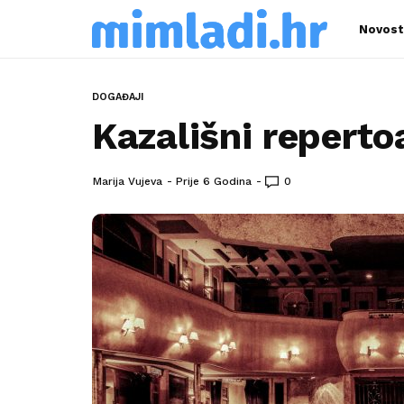
Novost
DOGAĐAJI
Kazališni reperto
Marija Vujeva
Prije 6 Godina
0