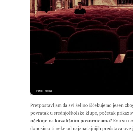
Foto: Pexels
Pretpostavljam da svi željno iščekujemo jesen zbo
povratak u srednjoškolske klupe, početak prikaziv
očekuje
na
kazališnim pozornicama
? Koji su n
donosimo ti neke od najznačajnijih predstava ove j