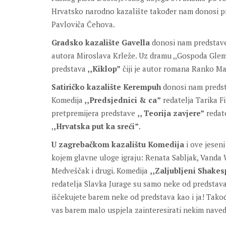
Hrvatsko narodno kazalište također nam donosi pr
Pavloviča Čehova.
Gradsko kazalište Gavella
donosi nam predstave
autora Miroslava Krleže. Uz dramu ,,Gospoda Glemba
predstava
,,Kiklop”
čiji je autor romana Ranko Ma
Satiričko kazalište Kerempuh
donosi nam predst
Komedija
,,Predsjednici & ca”
redatelja Tarika F
pretpremijera predstave
,, Teorija zavjere”
redate
,
,Hrvatska put ka sreći”
.
U zagrebačkom kazalištu Komedija
i ove jeseni
kojem glavne uloge igraju: Renata Sabljak, Vanda 
Medveščak i drugi. Komedija
,,Zaljubljeni Shake
redatelja Slavka Jurage su samo neke od predstava 
iščekujete barem neke od predstava kao i ja! Takođe
vas barem malo uspjela zainteresirati nekim nav