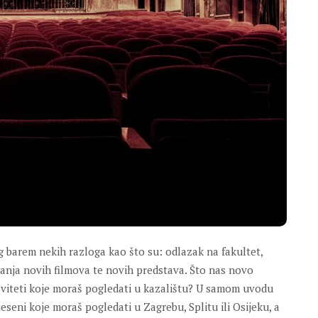
g barem nekih razloga kao što su: odlazak na fakultet,
anja novih filmova te novih predstava. Što nas novo
oviteti koje moraš pogledati u kazalištu? U samom uvodu
eseni koje moraš pogledati u Zagrebu, Splitu ili Osijeku, a