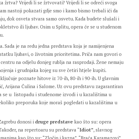
žrtva? Vrijedi li se žrtvovati? Vrijedi li se odreći svoga
nam nastoji pokazati gdje smo i kamo bismo trebali ići da
ju, dok osveta stvara samo osvetu. Kada budete slušali i
rokletstvo ili ljubav. Osim u Splitu, opera će se u studenom
u.
ka. Sada je na redu jedna predstava koja je namijenjena
atku ljubavi, o životnim prioritetima. Priča nam govori o
centru na odjelu donjeg rublja na rasprodaji. Žene nemaju
enja i grudnjaka kojeg su sve četiri htjele kupiti.
ključuje poznate hitove iz 70-ih, 80-ih i 90-ih. U glavnim
ć, Arijana Čulina i Salome. Uz ovu predstavu zagarantiran
a se u listopadu i studenome izvodi i u kazalištima u
ekoliko preporuka koje moraš pogledati u kazalištima u
Zagrebu donosi i
druge predstave
kao što su: opera
 Također, na repertoaru su predstava “
Idiot”
, slavnog
manima kao što su: “Zločin i kazna”, “Braća Karamazovi”…