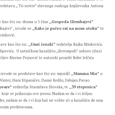
edstavu ,, Tri sestre” slavnoga ruskoga književnika Antona
 kao što su: drama u 3 čina
,,Gospoda Glembajevi”
jevi” , izvode se ,
,Kako je počeo rat na mom otoku”
te
rinković.
ave kao što su:
,,Umri ženski”
redatelja Rajka Minkovića.
ilipovića. U satiričkom kazalištu ,,Kerempuh” uskoro izlazi
ljice Marine Pejnović te autorski projekt Bobe Jelčića
 izvode se predstave kao što su: mjuzikl
,,Mamma Mia”
u
Winter, Đani Stipaničev, Damir Kedžo, Fabijan Pavao
speare”
redatelja Stanislava Slovaka, te
,,39 stepenica”
koje se prikazuju ove jeseni. Nadam se da i vi željno
r, nadam se da i vi koji baš ne volite ići u kazališta da sam
edenim predstavama.