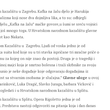
azalištu u Zagrebu. Kafka na žalu djelo je Harukija
lizma koji nose dva dojmljiva lika, a to su: odbjegli
djelu ,,Kafka na žalu” mačke govore,u šumi se sreću vojnici
 i još mnogo toga. U Hrvatskom narodnom kazalištu glavne
pot kao Nakata.
 Kazalištu u Zagrebu. Ljudi od voska jedno je od
ka suita kod koje su u tri stavka ispričane tri mračne priče o
u za kojeg on nije znao da postoji. Druga je o tragediji i
zinoj majci koja je smrtno bolesna i traži skrbnike za svoju
ć unio je neke događaje koje odgovaraju događajima iz
nost sa stvarnim osobama je slučajna.”
Glavne uloge
u ovoj
arinković, Luka Dragić, Slavko Juraga, barbara Vicković i
ogledati i u Hrvatskom narodnom kazalištu u Splitu.
kazalištu u Splitu. Opera Rigoletto jedna je od
i
. Predstava nastoji odgovoriti na pitanja koja i dan danas