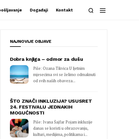
ošljavanje
Događaji
Kontakt
NAJNOVIJE OBJAVE
Dobra knjiga – odmor za dušu
Piše: Ozana Tikvica U ljetnim
mjesecima svi se želimo odmaknuti
od svih naših obaveza...
ŠTO ZNAČI INKLUZIJA? USUSRET
24. FESTIVALU JEDNAKIH
MOGUĆNOSTI
Piše: Ivana Šajfar Pojam inkluzije
danas se koristi u obrazovanju,
kulturi, medijima, politikama i...