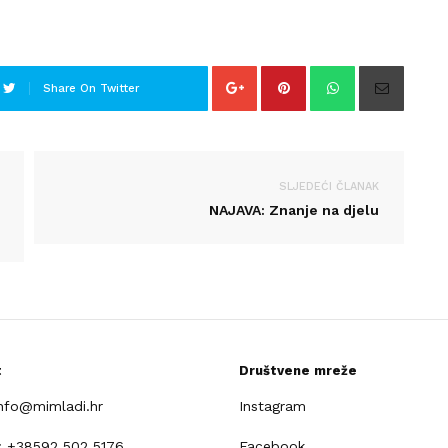
Share On Twitter
SLJEDEĆI ČLANAK
NAJAVA: Znanje na djelu
t
Društvene mreže
info@mimladi.hr
Instagram
: +38592 502 5176
Facebook