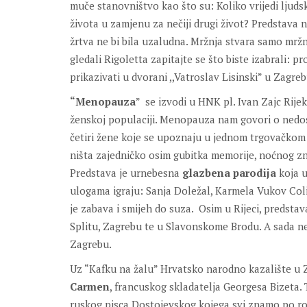
muče stanovništvo kao što su: Koliko vrijedi ljudska 
života u zamjenu za nečiji drugi život? Predstava 
žrtva ne bi bila uzaludna. Mržnja stvara samo mržn
gledali Rigoletta zapitajte se što biste izabrali: p
prikazivati u dvorani ,,Vatroslav Lisinski” u Zagreb
“Menopauza
” se izvodi u HNK pl. Ivan Zajc Rije
ženskoj populaciji. Menopauza nam govori o nedost
četiri žene koje se upoznaju u jednom trgovačkom 
ništa zajedničko osim gubitka memorije, noćnog znoj
Predstava je urnebesna
glazbena parodija
koja u
ulogama igraju: Sanja Doležal, Karmela Vukov Coli
je zabava i smijeh do suza. Osim u Rijeci, predstav
Splitu, Zagrebu te u Slavonskome Brodu. A sada n
Zagrebu.
Uz “Kafku na žalu” Hrvatsko narodno kazalište u 
Carmen
, francuskog skladatelja Georgesa Bizeta.
ruskog pisca Dostojevskog kojega svi znamo po ro