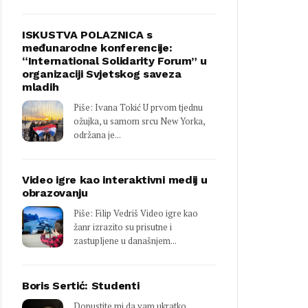
ISKUSTVA POLAZNICA s
međunarodne konferencije:
“International Solidarity Forum” u
organizaciji Svjetskog saveza
mladih
Piše: Ivana Tokić U prvom tjednu
ožujka, u samom srcu New Yorka,
održana je...
Video igre kao interaktivni medij u
obrazovanju
Piše: Filip Vedriš Video igre kao
žanr izrazito su prisutne i
zastupljene u današnjem...
Boris Sertić: Studenti
Dopustite mi da vam ukratko