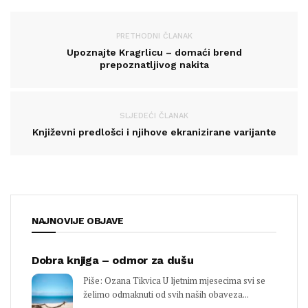
PRETHODNI ČLANAK
Upoznajte Kragrlicu – domaći brend
prepoznatljivog nakita
SLJEDEĆI ČLANAK
Književni predlošci i njihove ekranizirane varijante
NAJNOVIJE OBJAVE
Dobra knjiga – odmor za dušu
Piše: Ozana Tikvica U ljetnim mjesecima svi se
želimo odmaknuti od svih naših obaveza...