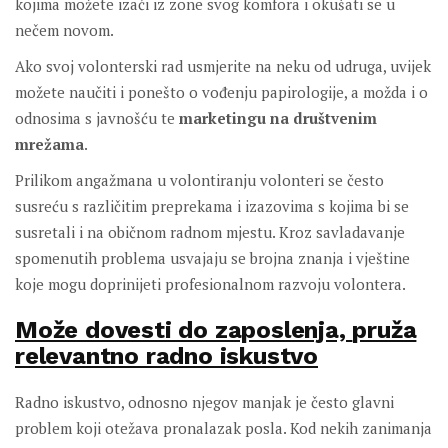
kojima možete izaći iz zone svog komfora i okušati se u
nečem novom.
Ako svoj volonterski rad usmjerite na neku od udruga, uvijek
možete naučiti i ponešto o vođenju papirologije, a možda i o
odnosima s javnošću te
marketingu na društvenim
mrežama
.
Prilikom angažmana u volontiranju volonteri se često
susreću s različitim preprekama i izazovima s kojima bi se
susretali i na običnom radnom mjestu. Kroz savladavanje
spomenutih problema usvajaju se brojna znanja i vještine
koje mogu doprinijeti profesionalnom razvoju volontera.
Može dovesti do zaposlenja,
pruža
relevantno radno iskustvo
Radno iskustvo, odnosno njegov manjak je često glavni
problem koji otežava pronalazak posla. Kod nekih zanimanja