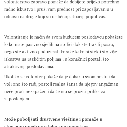
volonterstvo zapravo pomaže da dobijete prijeko potrebno
radno iskustvo i pruži vam prednost pri zapošljavanju u
odnosu na druge koji su u sličnoj situaciji poput vas.
Volontiranje je način da svom budućem poslodavcu pokažete
kako niste pasivno sjedili na stolici dok ste tražili posao,
nego ste aktivno poduzimali korake kako bi stekli što više
iskustva na različitim poljima i u konačnici postali što
atraktivniji poslodavcima.
Ukoliko se volonter pokaže da je dobar u svom poslu i da
voli ono što radi, postoji realna šansa da njegov angažman
neće proći nezapažen i da će mu se pružiti prilika za
zaposlenjem.
Može poboljšati društvene vještine i pomaže u
stjecanju novih prijatelja i poznanstava