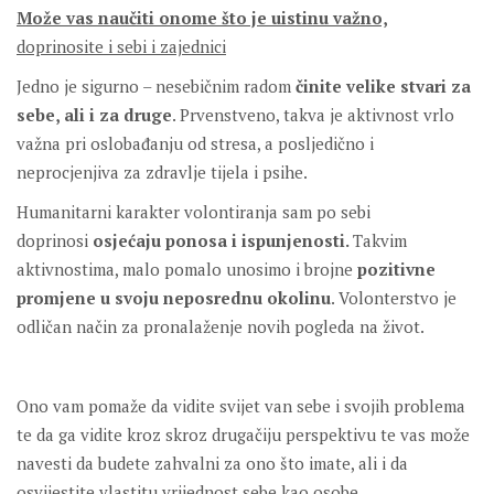
Može vas naučiti onome što je uistinu važno,
doprinosite i sebi i zajednici
Jedno je sigurno – nesebičnim radom
činite velike stvari za
sebe, ali i za druge
. Prvenstveno, takva je aktivnost vrlo
važna pri oslobađanju od stresa, a posljedično i
neprocjenjiva za zdravlje tijela i psihe.
Humanitarni karakter volontiranja sam po sebi
doprinosi
osjećaju ponosa i ispunjenosti.
Takvim
aktivnostima, malo pomalo unosimo i brojne
pozitivne
promjene u svoju neposrednu okolinu
. Volonterstvo je
odličan način za pronalaženje novih pogleda na život.
Ono vam pomaže da vidite svijet van sebe i svojih problema
te da ga vidite kroz skroz drugačiju perspektivu te vas može
navesti da budete zahvalni za ono što imate, ali i da
osvijestite vlastitu vrijednost sebe kao osobe.