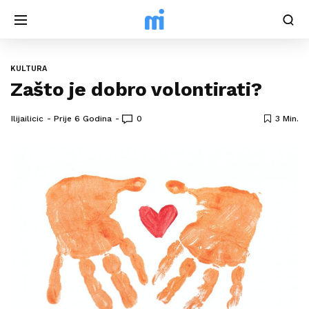
KULTURA
Zašto je dobro volontirati?
Ilijailicic
Prije 6 Godina
0
3 Min.