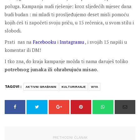
poluga. Kampanja nudi rješenje: kroz sljedećih mjesec dana
budi budan : mi mladi ti prosljeđujemo deset misli pomoću
kojih ćeš ti započeti svoju priču, u 15 rečenica, u svom stilu i
slobodi.
Prati nas na
Facebooku
i
Instagramu
, i svojih 15 napiši u
komentar ili DM!
I tko zna, do kraja kampanje možda ti nama daruješ toliko
potrebnog junaka ili ohrabrujuću misao
.
TAGOVI :
AKTIVNI GRAĐANIN
KULTURIRANJE
WYA
PRETHODNI ČLANAK