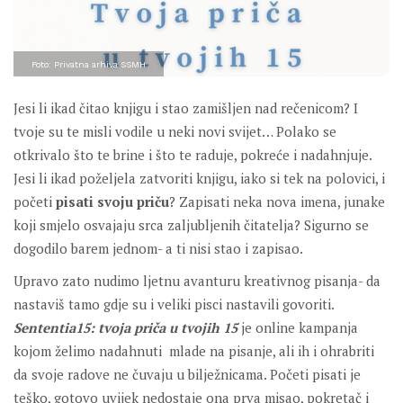
Foto: Privatna arhiva SSMH
Jesi li ikad čitao knjigu i stao zamišljen nad rečenicom? I
tvoje su te misli vodile u neki novi svijet… Polako se
otkrivalo što te brine i što te raduje, pokreće i nadahnjuje.
Jesi li ikad poželjela zatvoriti knjigu, iako si tek na polovici, i
početi
pisati svoju priču
? Zapisati neka nova imena, junake
koji smjelo osvajaju srca zaljubljenih čitatelja? Sigurno se
dogodilo barem jednom- a ti nisi stao i zapisao.
Upravo zato nudimo ljetnu avanturu kreativnog pisanja- da
nastaviš tamo gdje su i veliki pisci nastavili govoriti.
Sententia15: tvoja priča u tvojih 15
je online kampanja
kojom želimo nadahnuti mlade na pisanje, ali ih i ohrabriti
da svoje radove ne čuvaju u bilježnicama. Početi pisati je
teško, gotovo uvijek nedostaje ona prva misao, pokretač i