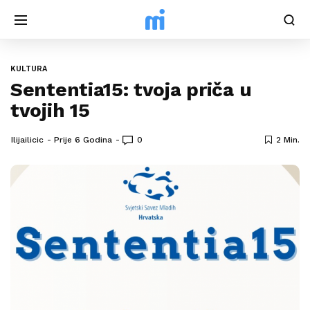
KULTURA
Sententia15: tvoja priča u
tvojih 15
Ilijailicic
Prije 6 Godina
0
2 Min.