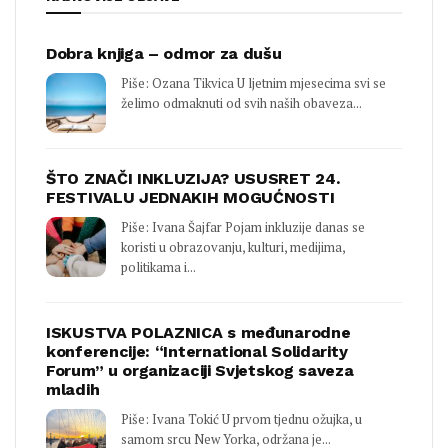
Dobra knjiga – odmor za dušu
Piše: Ozana Tikvica U ljetnim mjesecima svi se
želimo odmaknuti od svih naših obaveza...
ŠTO ZNAČI INKLUZIJA? USUSRET 24.
FESTIVALU JEDNAKIH MOGUĆNOSTI
Piše: Ivana Šajfar Pojam inkluzije danas se
koristi u obrazovanju, kulturi, medijima,
politikama i...
ISKUSTVA POLAZNICA s međunarodne
konferencije: “International Solidarity
Forum” u organizaciji Svjetskog saveza
mladih
Piše: Ivana Tokić U prvom tjednu ožujka, u
samom srcu New Yorka, održana je...