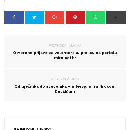
PRETHODNI ČLANAK
Otvorene prijave za volontersku praksu na portalu
mimladi.hr
SLJEDEĆI ČLANAK
Od liječnika do svećenika – intervju s fra Nikicom
Devčićem
NAJNOVIJE OBJAVE