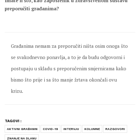
Imate li što, kao zaposlenik u zdravstvenom sustavu
preporučiti građanima?
Građanima nemam za preporučiti ništa osim onoga što
se svakodnevno ponavlja, a to je da budu odgovorni i
postupaju u skladu s preporučenim smjernicama kako
bismo što prije i sa što manje žrtava okončali ovu
krizu.
TAGOVI :
AKTIVNI GRAĐANIN
COVID-19
INTERVJU
KOLUMNE
RAZGOVORI
ZNANJE NA DLANU