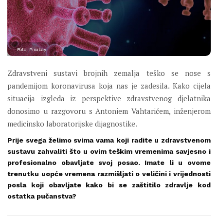
Foto: Pixabay
Zdravstveni sustavi brojnih zemalja teško se nose s
pandemijom koronavirusa koja nas je zadesila. Kako cijela
situacija izgleda iz perspektive zdravstvenog djelatnika
donosimo u razgovoru s Antoniem Vahtarićem, inženjerom
medicinsko laboratorijske dijagnostike.
Prije svega želimo svima vama koji radite u zdravstvenom
sustavu zahvaliti što u ovim teškim vremenima savjesno i
profesionalno obavljate svoj posao. Imate li u ovome
trenutku uopće vremena razmišljati o veličini i vrijednosti
posla koji obavljate kako bi se zaštitilo zdravlje kod
ostatka pučanstva?