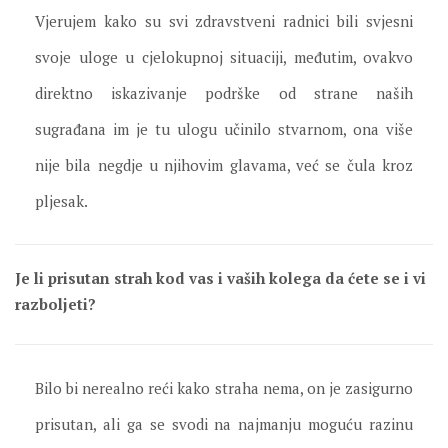
Vjerujem kako su svi zdravstveni radnici bili svjesni
svoje uloge u cjelokupnoj situaciji, međutim, ovakvo
direktno iskazivanje podrške od strane naših
sugrađana im je tu ulogu učinilo stvarnom, ona više
nije bila negdje u njihovim glavama, već se čula kroz
pljesak.
Je li prisutan strah kod vas i vaših kolega da ćete se i vi
razboljeti?
Bilo bi nerealno reći kako straha nema, on je zasigurno
prisutan, ali ga se svodi na najmanju moguću razinu