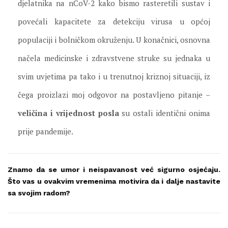
djelatnika na nCoV-2 kako bismo rasteretili sustav i
povećali kapacitete za detekciju virusa u općoj
populaciji i bolničkom okruženju. U konačnici, osnovna
načela medicinske i zdravstvene struke su jednaka u
svim uvjetima pa tako i u trenutnoj kriznoj situaciji, iz
čega proizlazi moj odgovor na postavljeno pitanje –
veličina i vrijednost posla
su ostali identični onima
prije pandemije.
Znamo da se umor i neispavanost već sigurno osjećaju.
Što vas u ovakvim vremenima motivira da i dalje nastavite
sa svojim radom?