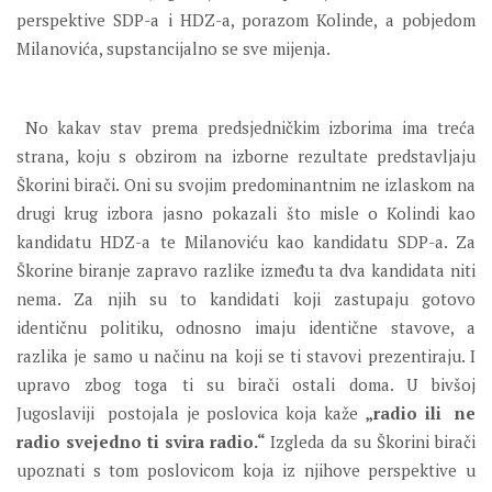
perspektive SDP-a i HDZ-a, porazom Kolinde, a pobjedom
Milanovića, supstancijalno se sve mijenja.
No kakav stav prema predsjedničkim izborima ima treća
strana, koju s obzirom na izborne rezultate predstavljaju
Škorini birači. Oni su svojim predominantnim ne izlaskom na
drugi krug izbora jasno pokazali što misle o Kolindi kao
kandidatu HDZ-a te Milanoviću kao kandidatu SDP-a. Za
Škorine biranje zapravo razlike između ta dva kandidata niti
nema. Za njih su to kandidati koji zastupaju gotovo
identičnu politiku, odnosno imaju identične stavove, a
razlika je samo u načinu na koji se ti stavovi prezentiraju. I
upravo zbog toga ti su birači ostali doma. U bivšoj
Jugoslaviji postojala je poslovica koja kaže
„radio ili ne
radio svejedno ti svira radio.“
Izgleda da su Škorini birači
upoznati s tom poslovicom koja iz njihove perspektive u