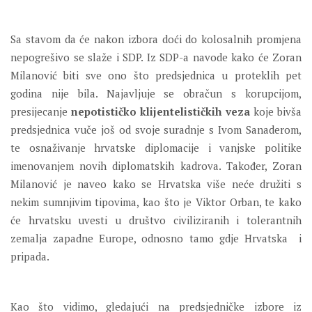
Sa stavom da će nakon izbora doći do kolosalnih promjena
nepogrešivo se slaže i SDP. Iz SDP-a navode kako će Zoran
Milanović biti sve ono što predsjednica u proteklih pet
godina nije bila. Najavljuje se obračun s korupcijom,
presijecanje
nepotističko klijentelističkih veza
koje bivša
predsjednica vuče još od svoje suradnje s Ivom Sanaderom,
te osnaživanje hrvatske diplomacije i vanjske politike
imenovanjem novih diplomatskih kadrova. Također, Zoran
Milanović je naveo kako se Hrvatska više neće družiti s
nekim sumnjivim tipovima, kao što je Viktor Orban, te kako
će hrvatsku uvesti u društvo civiliziranih i tolerantnih
zemalja zapadne Europe, odnosno tamo gdje Hrvatska i
pripada.
Kao što vidimo, gledajući na predsjedničke izbore iz