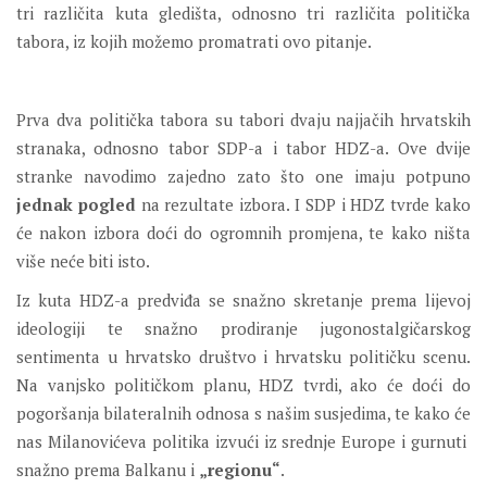
tri različita kuta gledišta, odnosno tri različita politička
tabora, iz kojih možemo promatrati ovo pitanje.
Prva dva politička tabora su tabori dvaju najjačih hrvatskih
stranaka, odnosno tabor SDP-a i tabor HDZ-a. Ove dvije
stranke navodimo zajedno zato što one imaju potpuno
jednak pogled
na rezultate izbora. I SDP i HDZ tvrde kako
će nakon izbora doći do ogromnih promjena, te kako ništa
više neće biti isto.
Iz kuta HDZ-a predviđa se snažno skretanje prema lijevoj
ideologiji te snažno prodiranje jugonostalgičarskog
sentimenta u hrvatsko društvo i hrvatsku političku scenu.
Na vanjsko političkom planu, HDZ tvrdi, ako će doći do
pogoršanja bilateralnih odnosa s našim susjedima, te kako će
nas Milanovićeva politika izvući iz srednje Europe i gurnuti
snažno prema Balkanu i
„regionu“
.