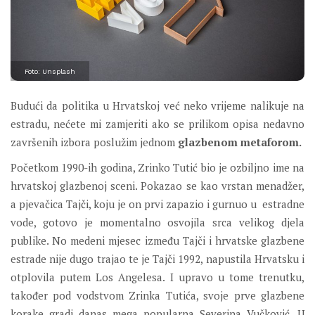
Foto: Unsplash
Budući da politika u Hrvatskoj već neko vrijeme nalikuje na
estradu, nećete mi zamjeriti ako se prilikom opisa nedavno
završenih izbora poslužim jednom
glazbenom metaforom.
Početkom 1990-ih godina, Zrinko Tutić bio je ozbiljno ime na
hrvatskoj glazbenoj sceni. Pokazao se kao vrstan menadžer,
a pjevačica Tajči, koju je on prvi zapazio i gurnuo u estradne
vode, gotovo je momentalno osvojila srca velikog djela
publike. No medeni mjesec između Tajči i hrvatske glazbene
estrade nije dugo trajao te je Tajči 1992, napustila Hrvatsku i
otplovila putem Los Angelesa. I upravo u tome trenutku,
također pod vodstvom Zrinka Tutića, svoje prve glazbene
korake gradi danas mega popularna Severina Vučković. U