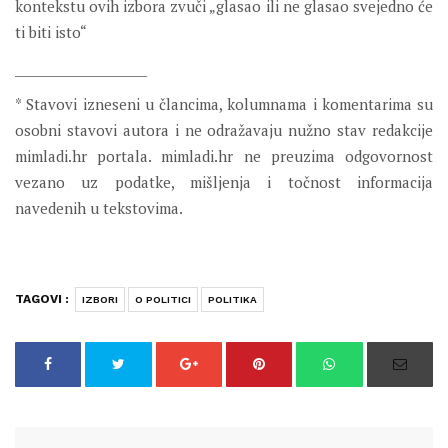
kontekstu ovih izbora zvuči „glasao ili ne glasao svejedno će
ti biti isto“
______________________
* Stavovi izneseni u člancima, kolumnama i komentarima su
osobni stavovi autora i ne odražavaju nužno stav redakcije
mimladi.hr portala. mimladi.hr ne preuzima odgovornost
vezano uz podatke, mišljenja i točnost informacija
navedenih u tekstovima.
TAGOVI :
IZBORI
O POLITICI
POLITIKA