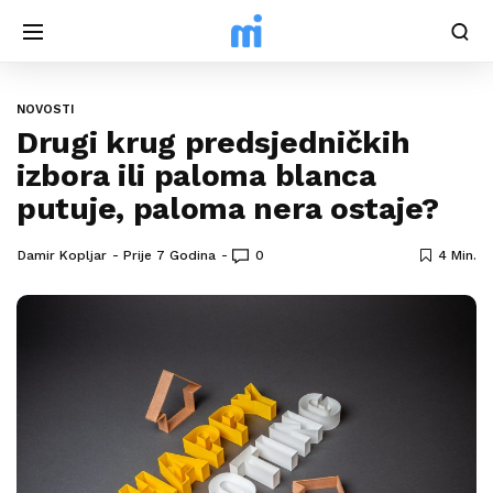
NOVOSTI
Drugi krug predsjedničkih
izbora ili paloma blanca
putuje, paloma nera ostaje?
Damir Kopljar
Prije 7 Godina
0
4 Min.