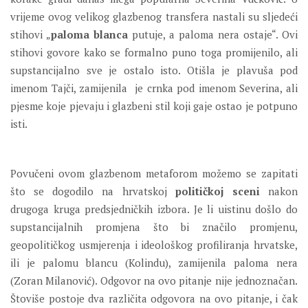
vrijeme ovog velikog glazbenog transfera nastali su sljedeći
stihovi „
paloma blanca
putuje, a paloma nera ostaje“. Ovi
stihovi govore kako se formalno puno toga promijenilo, ali
supstancijalno sve je ostalo isto. Otišla je plavuša pod
imenom Tajči, zamijenila je crnka pod imenom Severina, ali
pjesme koje pjevaju i glazbeni stil koji gaje ostao je potpuno
isti.
Povučeni ovom glazbenom metaforom možemo se zapitati
što se dogodilo na hrvatskoj
političkoj sceni
nakon
drugoga kruga predsjedničkih izbora. Je li uistinu došlo do
supstancijalnih promjena što bi značilo promjenu,
geopolitičkog usmjerenja i ideološkog profiliranja hrvatske,
ili je palomu blancu (Kolindu), zamijenila paloma nera
(Zoran Milanović). Odgovor na ovo pitanje nije jednoznačan.
Štoviše postoje dva različita odgovora na ovo pitanje, i čak