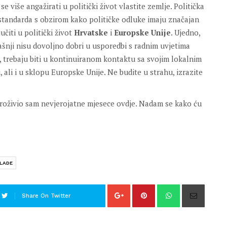
 više angažirati u politički život vlastite zemlje. Politička
standarda s obzirom kako političke odluke imaju značajan
učiti u politički život
Hrvatske
i
Europske Unije
. Ujedno,
ašnji nisu dovoljno dobri u usporedbi s radnim uvjetima
li, trebaju biti u kontinuiranom kontaktu sa svojim lokalnim
, ali i u sklopu Europske Unije. Ne budite u strahu, izrazite
 proživio sam nevjerojatne mjesece ovdje. Nadam se kako ću
MLADE
Share On Twitter