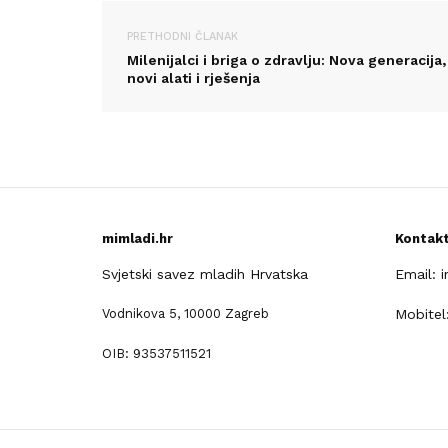
PRETHODNI ČLANAK
Milenijalci i briga o zdravlju: Nova generacija,
novi alati i rješenja
mimladi.hr
Kontak
Svjetski savez mladih Hrvatska
Email: 
Vodnikova 5, 10000 Zagreb
Mobitel
OIB: 93537511521