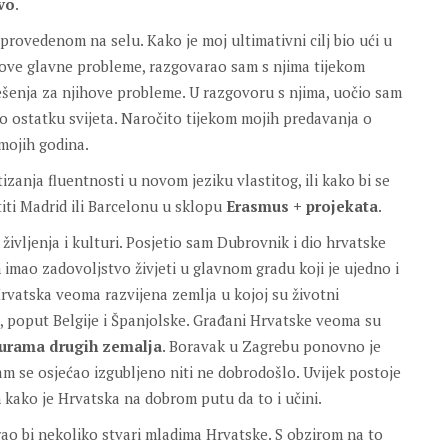
vo
.
provedenom na selu. Kako je moj ultimativni cilj bio ući u
ihove glavne probleme, razgovarao sam s njima tijekom
ješenja za njihove probleme. U razgovoru s njima, uočio sam
 o ostatku svijeta. Naročito tijekom mojih predavanja o
mojih godina.
tizanja fluentnosti u novom jeziku vlastitog, ili kako bi se
titi Madrid ili Barcelonu u sklopu
Erasmus + projekata
.
vljenja i kulturi. Posjetio sam Dubrovnik i dio hrvatske
 imao zadovoljstvo živjeti u glavnom gradu koji je ujedno i
rvatska veoma razvijena zemlja u kojoj su životni
 poput Belgije i Španjolske. Građani Hrvatske veoma su
turama drugih zemalja
. Boravak u Zagrebu ponovno je
m se osjećao izgubljeno niti ne dobrodošlo. Uvijek postoje
m kako je Hrvatska na dobrom putu da to i učini.
irao bi nekoliko stvari mladima Hrvatske. S obzirom na to