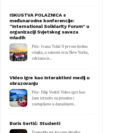
ISKUSTVA POLAZNICA s
međunarodne konferencije:
“International Solidarity Forum” u
organizaciji Svjetskog saveza
mladih
Piše: Ivana Tokić U prvom tjednu
ožujka, u samom srcu New Yorka,
održana je...
Video igre kao interaktivni medij u
obrazovanju
Piše: Filip Vedriš Video igre kao
žanr izrazito su prisutne i
zastupljene u današnjem...
Boris Sertić: Studenti
Dopustite mi da vam ukratko