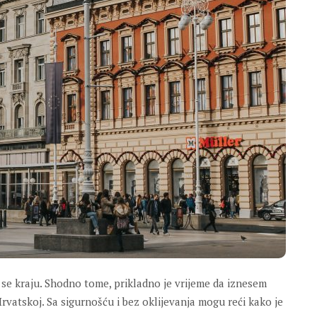
 se kraju. Shodno tome, prikladno je vrijeme da iznesem
vatskoj. Sa sigurnošću i bez oklijevanja mogu reći kako je