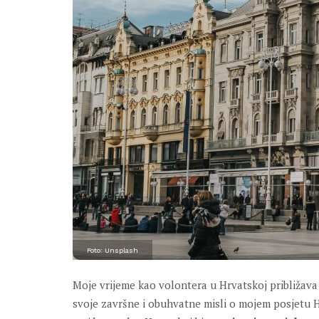
Foto: Unsplash
Moje vrijeme kao volontera u Hrvatskoj približava
svoje završne i obuhvatne misli o mojem posjetu Hr