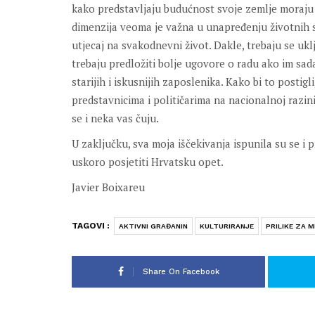
kako predstavljaju budućnost svoje zemlje moraju se
dimenzija veoma je važna u unapređenju životnih 
utjecaj na svakodnevni život. Dakle, trebaju se uklj
trebaju predložiti bolje ugovore o radu ako im sad
starijih i iskusnijih zaposlenika. Kako bi to postig
predstavnicima i političarima na nacionalnoj razini
se i neka vas čuju.
U zaključku, sva moja iščekivanja ispunila su se i
uskoro posjetiti Hrvatsku opet.
Javier Boixareu
TAGOVI :
AKTIVNI GRAĐANIN
KULTURIRANJE
PRILIKE ZA 
Share On Facebook