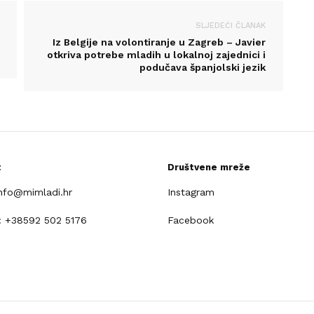
SLJEDEĆI ČLANAK
Iz Belgije na volontiranje u Zagreb – Javier
otkriva potrebe mladih u lokalnoj zajednici i
podučava španjolski jezik
t
Društvene mreže
info@mimladi.hr
Instagram
: +38592 502 5176
Facebook