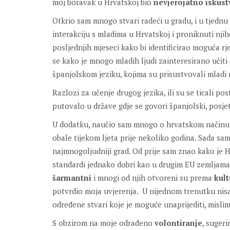
moj boravak u Hrvatskoj bio
nevjerojatno iskust
Otkrio sam mnogo stvari radeći u gradu, i u tjednu 
interakciju s mladima u Hrvatskoj i proniknuti nj
posljednjih mjeseci kako bi identificirao moguća r
se kako je mnogo mladih ljudi zainteresirano učiti
španjolskom jeziku, kojima su prisustvovali mladi 
Razlozi za učenje drugog jezika, ili su se ticali pos
putovalo u države gdje se govori španjolski, posje
U dodatku, naučio sam mnogo o hrvatskom načinu ži
obale tijekom ljeta prije nekoliko godina. Sada sam
najmnogoljudniji grad. Od prije sam znao kako je H
standardi jednako dobri kao u drugim EU zemljama,
šarmantni
i mnogi od njih otvoreni su prema
kul
potvrdio moja uvjerenja. U nijednom trenutku nisa
određene stvari koje je moguće unaprijediti, misli
S obzirom na moje odrađeno
volontiranje
, suger