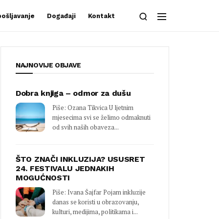
ošljavanje
Događaji
Kontakt
NAJNOVIJE OBJAVE
Dobra knjiga – odmor za dušu
Piše: Ozana Tikvica U ljetnim
mjesecima svi se želimo odmaknuti
od svih naših obaveza...
ŠTO ZNAČI INKLUZIJA? USUSRET
24. FESTIVALU JEDNAKIH
MOGUĆNOSTI
Piše: Ivana Šajfar Pojam inkluzije
danas se koristi u obrazovanju,
kulturi, medijima, politikama i...