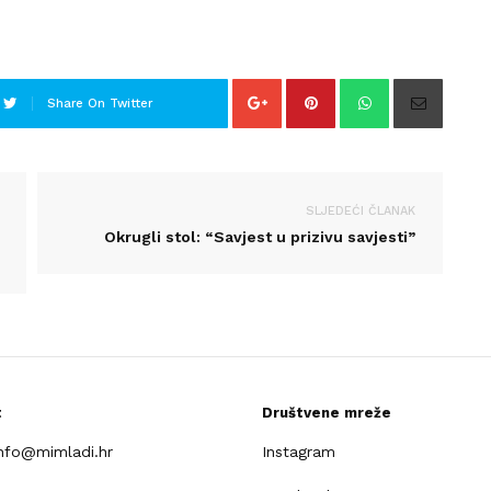
Share On Twitter
SLJEDEĆI ČLANAK
Okrugli stol: “Savjest u prizivu savjesti”
t
Društvene mreže
info@mimladi.hr
Instagram