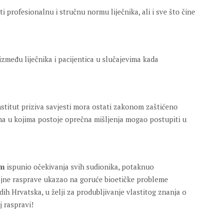
ti profesionalnu i stručnu normu liječnika, ali i sve što čine
između liječnika i pacijentica u slučajevima kada
nstitut priziva savjesti mora ostati zakonom zaštićeno
ma u kojima postoje oprečna mišljenja mogao postupiti u
am
ispunio očekivanja svih sudionika, potaknuo
rojne rasprave ukazao na goruće bioetičke probleme
dih Hrvatska, u želji za produbljivanje vlastitog znanja o
j raspravi!