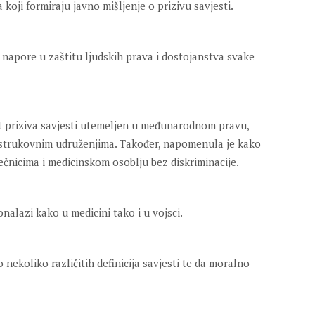
 koji formiraju javno mišljenje o prizivu savjesti.
i napore u zaštitu ljudskih prava i dostojanstva svake
ut priziva savjesti utemeljen u međunarodnom pravu,
strukovnim udruženjima. Također, napomenula je kako
iječnicima i medicinskom osoblju bez diskriminacije.
onalazi kako u medicini tako i u vojsci.
 nekoliko različitih definicija savjesti te da moralno