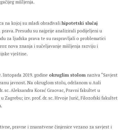
gačijeg mišljenja.
ca na kojoj su mladi obrađivali
hipotetski slučaj
ava. Presudu su najprije analizirali podijeljeni u
u za ljudska prava te su raspravljali o problematici
roz nova znanja i sučeljavanje mišljenja razviju i
ijske vještine.
9. listopada 2019. godine
okruglim stolom
naziva “Savjest
esiranu javnost. Na okruglom stolu, održanom u Auli
dr. sc. Aleksandra Korać Graovac, Pravni fakultet u
 u Zagrebu; izv. prof. dr. sc. Hrvoje Jurić, Filozofski fakultet
h.
ktivne, pravne i znanstvene činjenice vezano za savjest i