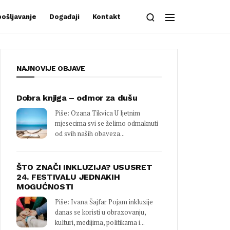
ošljavanje
Događaji
Kontakt
NAJNOVIJE OBJAVE
Dobra knjiga – odmor za dušu
Piše: Ozana Tikvica U ljetnim
mjesecima svi se želimo odmaknuti
od svih naših obaveza...
ŠTO ZNAČI INKLUZIJA? USUSRET
24. FESTIVALU JEDNAKIH
MOGUĆNOSTI
Piše: Ivana Šajfar Pojam inkluzije
danas se koristi u obrazovanju,
kulturi, medijima, politikama i...