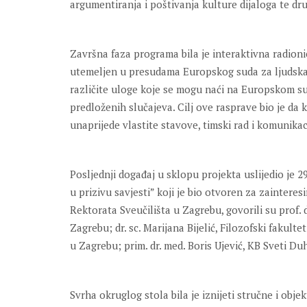
argumentiranja i poštivanja kulture dijaloga te dru
Završna faza programa bila je interaktivna radioni
utemeljen u presudama Europskog suda za ljudska pr
različite uloge koje se mogu naći na Europskom sud
predloženih slučajeva. Cilj ove rasprave bio je da k
unaprijede vlastite stavove, timski rad i komunikac
Posljednji događaj u sklopu projekta uslijedio je 2
u prizivu savjesti” koji je bio otvoren za zainter
Rektorata Sveučilišta u Zagrebu, govorili su prof. 
Zagrebu; dr. sc. Marijana Bijelić, Filozofski fakultet
u Zagrebu; prim. dr. med. Boris Ujević, KB Sveti Du
Svrha okruglog stola bila je iznijeti stručne i obje