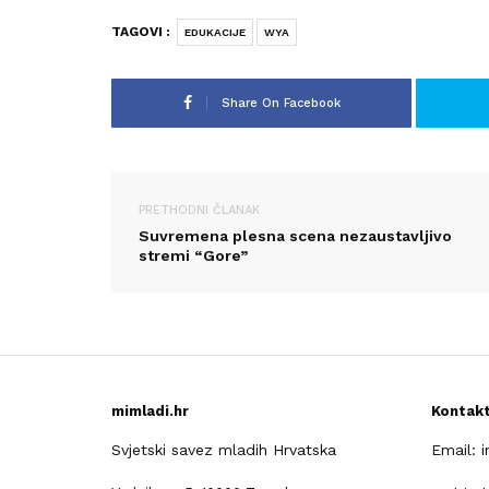
TAGOVI :
EDUKACIJE
WYA
Share On Facebook
PRETHODNI ČLANAK
Suvremena plesna scena nezaustavljivo
stremi “Gore”
mimladi.hr
Kontak
Svjetski savez mladih Hrvatska
Email: 