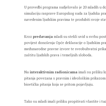
U provedbi programa sudjelovalo je 20 mladih u dob
simulaciju rasprave Europskog suda za ljudska pra
navedenim ljudskim pravima te produbiti svoje st
Kroz
predavanja
mladi su stekli uvid u svrhu post
povijest donošenja Opće deklaracije o ljudskim p
međunarodne pravne izvore te sveobuhvatni prika
zaštitu ljudskih prava i temeljnih sloboda.
Na
interaktivnim radionicama
imali su priliku 
pitanja povezana s pravnim i ideološkim prikazom 
bioetička pitanja koja se pritom pojavljuju.
Tako su mladi imali priliku propitivati vlastite i t