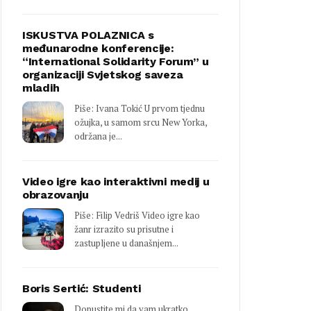
ISKUSTVA POLAZNICA s
međunarodne konferencije:
“International Solidarity Forum” u
organizaciji Svjetskog saveza
mladih
Piše: Ivana Tokić U prvom tjednu
ožujka, u samom srcu New Yorka,
održana je...
Video igre kao interaktivni medij u
obrazovanju
Piše: Filip Vedriš Video igre kao
žanr izrazito su prisutne i
zastupljene u današnjem...
Boris Sertić: Studenti
Dopustite mi da vam ukratko