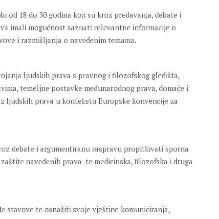
i od 18 do 30 godina koji su kroz predavanja, debate i
va imali mogućnost saznati relevantne informacije o
avove i razmišljanja o navedenim temama.
ojanja ljudskih prava s pravnog i filozofskog gledišta,
ravima, temeljne postavke međunarodnog prava, domaće i
z ljudskih prava u kontekstu Europske konvencije za
kroz debate i argumentiranu raspravu propitkivati sporna
zaštite navedenih prava te medicinska, filozofska i druga
uđe stavove te osnažiti svoje vještine komuniciranja,