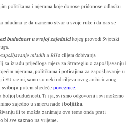
vojim politikama i mjerama koje donose pridonose odlasku
ma mladima je da uzmemo stvar u svoje ruke i da nas se
i budućnost u svojoj zajednici
kojeg provodi Svjetski
ruga.
ozapošljavanje mladih u RH
s ciljem dobivanja
j za izradu prijedloga mjera za Strategiju o zapošljavanju i
jećim mjerama, politikama i poticajima za zapošljavanje u
 i EU razini, samo su neki od ciljeva ovog ambicioznog
. svibnja
putem sljedeće
poveznice
.
boljoj budućnosti. Ti i ja, svi smo odgovorni i svi možemo
renimo zajedno u smjeru nade i
boljitka
.
raživanju ili te možda zanimaju ove teme onda prati
o bi sve saznao na vrijeme.