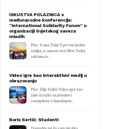
ISKUSTVA POLAZNICA s
međunarodne konferencije:
“International Solidarity Forum” u
organizaciji Svjetskog saveza
mladih
Piše: Ivana Tokić U prvom tjednu
ožujka, u samom srcu New Yorka,
održana je...
Video igre kao interaktivni medij u
obrazovanju
Piše: Filip Vedriš Video igre kao
žanr izrazito su prisutne i
zastupljene u današnjem...
Boris Sertić: Studenti
Dopustite mi da vam ukratko