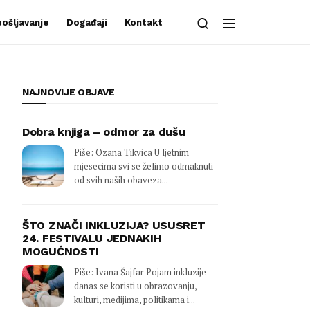
ošljavanje
Događaji
Kontakt
NAJNOVIJE OBJAVE
Dobra knjiga – odmor za dušu
Piše: Ozana Tikvica U ljetnim
mjesecima svi se želimo odmaknuti
od svih naših obaveza...
ŠTO ZNAČI INKLUZIJA? USUSRET
24. FESTIVALU JEDNAKIH
MOGUĆNOSTI
Piše: Ivana Šajfar Pojam inkluzije
danas se koristi u obrazovanju,
kulturi, medijima, politikama i...