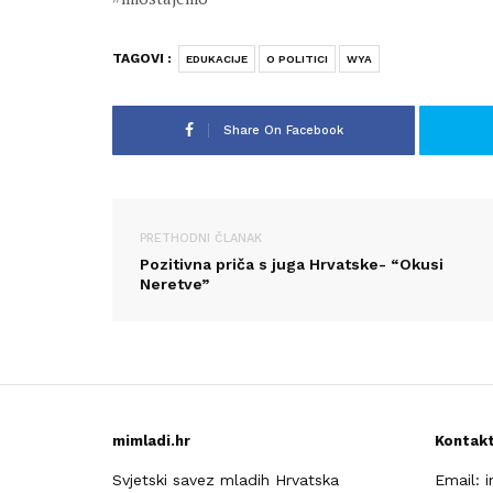
TAGOVI :
EDUKACIJE
O POLITICI
WYA
Share On Facebook
PRETHODNI ČLANAK
Pozitivna priča s juga Hrvatske- “Okusi
Neretve”
mimladi.hr
Kontak
Svjetski savez mladih Hrvatska
Email: 