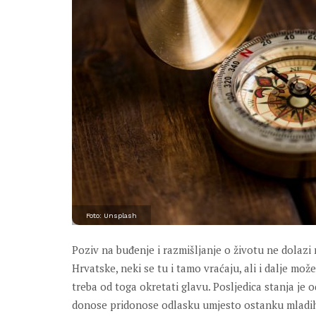
Foto: Unsplash
Poziv na buđenje i razmišljanje o životu ne dolazi 
Hrvatske, neki se tu i tamo vraćaju, ali i dalje mo
treba od toga okretati glavu. Posljedica stanja je 
donose pridonose odlasku umjesto ostanku mladi