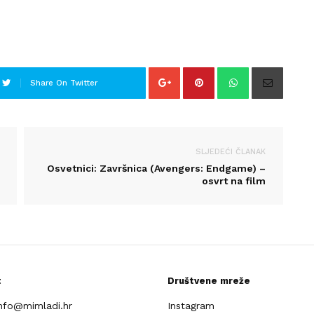
Share On Twitter
SLJEDEĆI ČLANAK
Osvetnici: Završnica (Avengers: Endgame) –
osvrt na film
t
Društvene mreže
info@mimladi.hr
Instagram