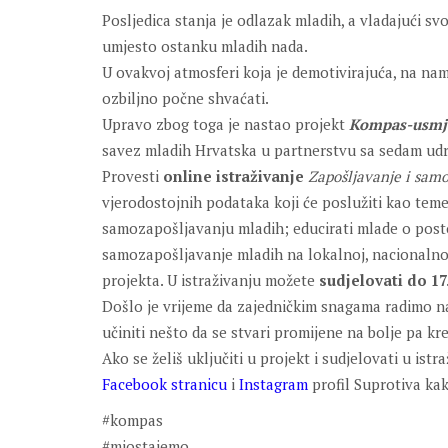
Posljedica stanja je odlazak mladih, a vladajući s
umjesto ostanku mladih nada.
U ovakvoj atmosferi koja je demotivirajuća, na na
ozbiljno počne shvaćati.
Upravo zbog toga je nastao projekt
Kompas-usmjer
savez mladih Hrvatska u partnerstvu sa sedam ud
Provesti
online istraživanje
Zapošljavanje i sam
vjerodostojnih podataka koji će poslužiti kao temel
samozapošljavanju mladih; educirati mlade o posto
samozapošljavanje mladih na lokalnoj, nacionalnoj
projekta. U istraživanju možete
sudjelovati do 17
Došlo je vrijeme da zajedničkim snagama radimo na 
učiniti nešto da se stvari promijene na bolje pa k
Ako se želiš uključiti u projekt i sudjelovati u ist
Facebook stranicu
i
Instagram
profil Suprotiva kak
#kompas
#miostajemo