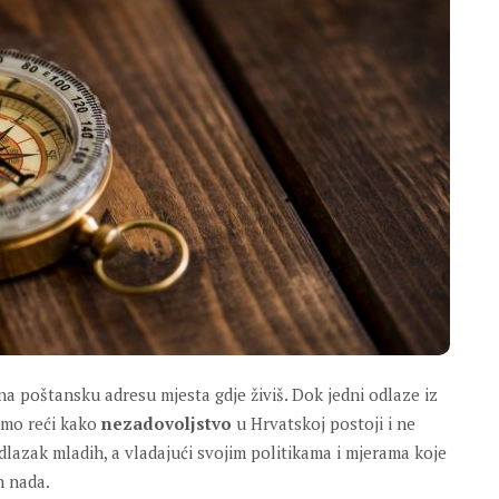
na poštansku adresu mjesta gdje živiš. Dok jedni odlaze iz
žemo reći kako
nezadovoljstvo
u Hrvatskoj postoji i ne
odlazak mladih, a vladajući svojim politikama i mjerama koje
h nada.