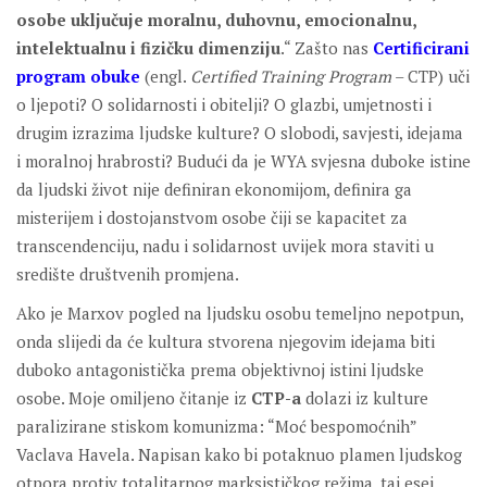
osobe uključuje moralnu, duhovnu, emocionalnu,
intelektualnu i fizičku dimenziju
.“ Zašto nas
Certificirani
program obuke
(engl.
Certified Training Program
– CTP) uči
o ljepoti? O solidarnosti i obitelji? O glazbi, umjetnosti i
drugim izrazima ljudske kulture? O slobodi, savjesti, idejama
i moralnoj hrabrosti? Budući da je WYA svjesna duboke istine
da ljudski život nije definiran ekonomijom, definira ga
misterijem i dostojanstvom osobe čiji se kapacitet za
transcendenciju, nadu i solidarnost uvijek mora staviti u
središte društvenih promjena.
Ako je Marxov pogled na ljudsku osobu temeljno nepotpun,
onda slijedi da će kultura stvorena njegovim idejama biti
duboko antagonistička prema objektivnoj istini ljudske
osobe. Moje omiljeno čitanje iz
CTP-a
dolazi iz kulture
paralizirane stiskom komunizma: “Moć bespomoćnih”
Vaclava Havela. Napisan kako bi potaknuo plamen ljudskog
otpora protiv totalitarnog marksističkog režima, taj esej