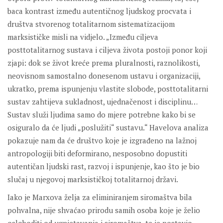
baca kontrast između autentičnog ljudskog procvata i
društva stvorenog totalitarnom sistematizacijom
marksističke misli na vidjelo. „Između ciljeva
posttotalitarnog sustava i ciljeva života postoji ponor koji
zjapi: dok se život kreće prema pluralnosti, raznolikosti,
neovisnom samostalno donesenom ustavu i organizaciji,
ukratko, prema ispunjenju vlastite slobode, posttotalitarni
sustav zahtijeva sukladnost, ujednačenost i disciplinu…
Sustav služi ljudima samo do mjere potrebne kako bi se
osiguralo da će ljudi „poslužiti“ sustavu.“ Havelova analiza
pokazuje nam da će društvo koje je izgrađeno na lažnoj
antropologiji biti deformirano, nesposobno dopustiti
autentičan ljudski rast, razvoj i ispunjenje, kao što je bio
slučaj u njegovoj marksističkoj totalitarnoj državi.
Iako je Marxova želja za eliminiranjem siromaštva bila
pohvalna, nije shvaćao prirodu samih osoba koje je želio