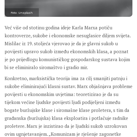
Foto: Unsplash
Već više od stotinu godina ideje Karla Marxa potiču
kontroverze, sukobe i ekonomske nesuglasice diljem svijeta.
Mislilac iz 19. stoljeća vjerovao je da je glavni sukob u
povijesti upravo sukob između ekonomskih klasa, a poznat
je po prijedlogu komunističkog gospodarskog sustava kojim
bi se eliminiralo siromaštvo i gradio mir.
Konkretno, marksistička teorija ima za cilj smanjiti patnju i
sukobe eliminirajući klasni sustav. Marx objašnjava probleme
povijesti u ekonomskim uvjetima: teoretizirao je da su
tijekom većine ljudske povijesti ljudi podijeljeni između
bogate buržujske klase i siromašne klase proletera, s tim da
građanska (buržujska) klasa eksploatira i potlačuje radnike
proletere. Marx je inzistirao da je ljudski sukob uzrokovan
ovim ugnjetavanjem. „Komunizam je rješenje zagonetke