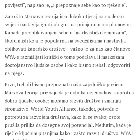
povijesti“, napisao je, „i prepoznaje sebe kao to rješenje“.
Zato što Marxova teorija ima dubok utjecaj na moderan
svijet i nastavlja igrati ulogu – na primjer u mojoj domovini
Kanadi, preoblikovanjem sebe u “marksistički feminizam”,
školu misli koja je popularna na sveučilištima i nastavlja
oblikovati kanadsko društvo – važno je za nas kao članove
WYA-e razmišljati kritički o tome podržava li marksizam
dostojanstvo ljudske osobe i kako bismo trebali odgovoriti
na njega.
Prvo, trebali bismo prepoznati našu zajedničku poziciju.
Marxova teorija priznaje da je duboka nejednakost suprotna
dobru ljudske osobe; moramo razviti društva i smanjiti
siromaštvo. World Youth Alliance, također, potvrđuje
potrebu za razvojem društava, kako bi se svakoj osobi
pružila prilika da dosegne svoj potencijal. Međutim, kada je
riječ o ključnim pitanjima kako i zašto razviti društvo, WYA i