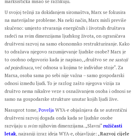
marksistička misao se razlikuju.
U svojoj težnji za dokidanjem siromaštva, Marx se fokusira
na materijalne probleme. Na neki način, Marx misli previše
skučeno: umjesto stvaranja energičnih i životnih društava
radeći na svim dimenzijama ljudskog života, on ograničava
društveni razvoj na samo ekonomsko restrukturiranje. Kako
to odražava njegovo razumijevanje ljudske osobe? Marx je
to osobno odgovorio kada je napisao, „društvo se
ne sastoji
od pojedinaca
, već odnosa u kojima te individue stoje“. Za
Marxa, osoba sama po sebi nije važna – samo gospodarski
odnosi između ljudi. To je razlog zašto njegova vizija za
društvo nema nikakve veze s osnaživanjem osoba i odnosi se
samo na gospodarske strukture unutar kojih ljudi žive.
Nasuprot tome,
Povelja
WYA-e objašnjava da se autentični
društveni razvoj događa onda kada se ljudske osobe
razvijaju u
svim
njihovim dimenzijama. „Slavni“
ružičasti
letak
, najraniji izraz ideja WYA-e, objavljuje: „
Razvoj cijele