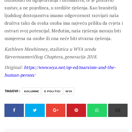
osloboditi od ugnjetavanja i siromaštva, te je postavio
sustav, a ne pojedinca, u središte rješenja. Kao branitelji
ljudskog dostojanstva imamo odgovornost razvijati naša
društva tako da svaka osoba ima najveću priliku da cvjeta i
ostvari svoj potencijal. Međutim, naša rješenja moraju biti
usmjerena na osobe ili ona neće biti stvarna rješenja.
Kathleen Mawhinney, stažistica u WYA uredu
Sjevernoameričkog Chaptera, generacija 2018.
Original:
https://www.wya.net/op-ed/marxism-and-the-
human-person/
TAGOVI :
KOLUMNE
O POLITICI
WYA