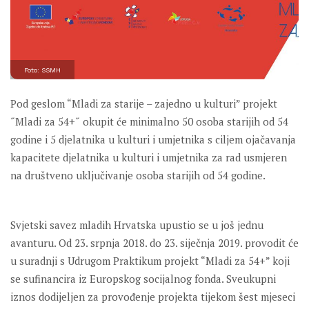
Foto: SSMH
Pod geslom “Mladi za starije – zajedno u kulturi” projekt
˝Mladi za 54+˝ okupit će minimalno 50 osoba starijih od 54
godine i 5 djelatnika u kulturi i umjetnika s ciljem ojačavanja
kapacitete djelatnika u kulturi i umjetnika za rad usmjeren
na društveno uključivanje osoba starijih od 54 godine.
Svjetski savez mladih Hrvatska upustio se u još jednu
avanturu. Od 23. srpnja 2018. do 23. siječnja 2019. provodit će
u suradnji s Udrugom Praktikum projekt “Mladi za 54+” koji
se sufinancira iz Europskog socijalnog fonda. Sveukupni
iznos dodijeljen za provođenje projekta tijekom šest mjeseci