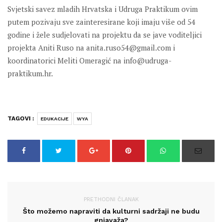
Svjetski savez mladih Hrvatska i Udruga Praktikum ovim
putem pozivaju sve zainteresirane koji imaju više od 54
godine i žele sudjelovati na projektu da se jave voditeljici
projekta Aniti Ruso na anita.ruso54@gmail.com i
koordinatorici Meliti Omeragić na info@udruga-
praktikum.hr.
TAGOVI :
EDUKACIJE
WYA
PRETHODNI ČLANAK
Što možemo napraviti da kulturni sadržaji ne budu
gnjavaža?