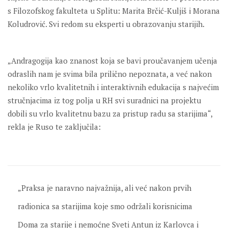
s Filozofskog fakulteta u Splitu: Marita Brčić-Kuljiš i Morana
Koludrović. Svi redom su eksperti u obrazovanju starijih.
„Andragogija kao znanost koja se bavi proučavanjem učenja
odraslih nam je svima bila prilično nepoznata, a već nakon
nekoliko vrlo kvalitetnih i interaktivnih edukacija s najvećim
stručnjacima iz tog polja u RH svi suradnici na projektu
dobili su vrlo kvalitetnu bazu za pristup radu sa starijima“,
rekla je Ruso te zaključila:
„Praksa je naravno najvažnija, ali već nakon prvih
radionica sa starijima koje smo održali korisnicima
Doma za starije i nemoćne Sveti Antun iz Karlovca i