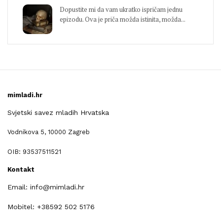
Dopustite mi da vam ukratko ispričam jednu
epizodu. Ova je priča možda istinita, možda...
mimladi.hr
Svjetski savez mladih Hrvatska
Vodnikova 5, 10000 Zagreb
OIB: 93537511521
Kontakt
Email: info@mimladi.hr
Mobitel: +38592 502 5176