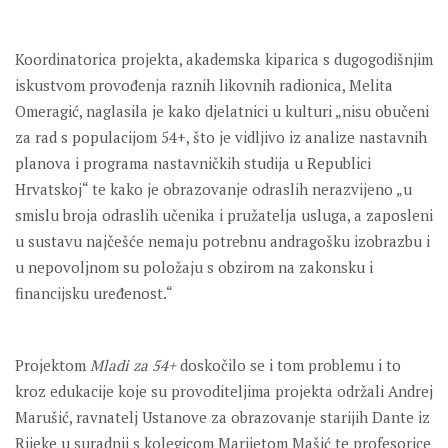
Koordinatorica projekta, akademska kiparica s dugogodišnjim
iskustvom provođenja raznih likovnih radionica, Melita
Omeragić, naglasila je kako djelatnici u kulturi „nisu obučeni
za rad s populacijom 54+, što je vidljivo iz analize nastavnih
planova i programa nastavničkih studija u Republici
Hrvatskoj“ te kako je obrazovanje odraslih nerazvijeno „u
smislu broja odraslih učenika i pružatelja usluga, a zaposleni
u sustavu najčešće nemaju potrebnu andragošku izobrazbu i
u nepovoljnom su položaju s obzirom na zakonsku i
financijsku uređenost.“
Projektom
Mladi za 54+
doskočilo se i tom problemu i to
kroz edukacije koje su provoditeljima projekta održali Andrej
Marušić, ravnatelj Ustanove za obrazovanje starijih Dante iz
Rijeke u suradnji s kolegicom Marijetom Mašić te profesorice