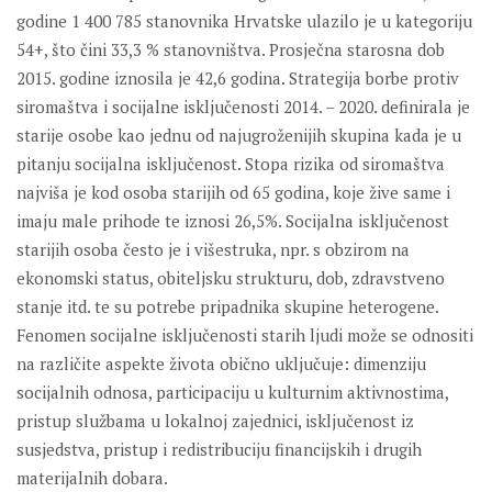
godine 1 400 785 stanovnika Hrvatske ulazilo je u kategoriju
54+, što čini 33,3 % stanovništva. Prosječna starosna dob
2015. godine iznosila je 42,6 godina. Strategija borbe protiv
siromaštva i socijalne isključenosti 2014. – 2020. definirala je
starije osobe kao jednu od najugroženijih skupina kada je u
pitanju socijalna isključenost. Stopa rizika od siromaštva
najviša je kod osoba starijih od 65 godina, koje žive same i
imaju male prihode te iznosi 26,5%. Socijalna isključenost
starijih osoba često je i višestruka, npr. s obzirom na
ekonomski status, obiteljsku strukturu, dob, zdravstveno
stanje itd. te su potrebe pripadnika skupine heterogene.
Fenomen socijalne isključenosti starih ljudi može se odnositi
na različite aspekte života obično uključuje: dimenziju
socijalnih odnosa, participaciju u kulturnim aktivnostima,
pristup službama u lokalnoj zajednici, isključenost iz
susjedstva, pristup i redistribuciju financijskih i drugih
materijalnih dobara.