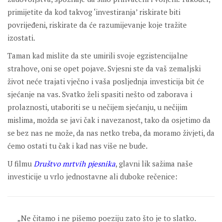
primijetite da kod takvog ‘investiranja’ riskirate biti
povrijeđeni, riskirate da će razumijevanje koje tražite
izostati.
Taman kad mislite da ste umirili svoje egzistencijalne
strahove, oni se opet pojave. Svjesni ste da vaš zemaljski
život neće trajati vječno i vaša posljednja investicija bit će
sjećanje na vas. Svatko želi spasiti nešto od zaborava i
prolaznosti, utaboriti se u nečijem sjećanju, u nečijim
mislima, možda se javi čak i navezanost, tako da osjetimo da
se bez nas ne može, da nas netko treba, da moramo živjeti, da
ćemo ostati tu čak i kad nas više ne bude.
U filmu
Društvo mrtvih pjesnika
, glavni lik sažima naše
investicije u vrlo jednostavne ali duboke rečenice:
„Ne čitamo i ne pišemo poeziju zato što je to slatko.