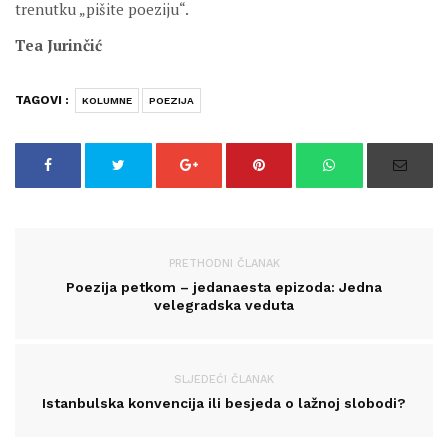
trenutku „pišite poeziju“.
Tea Jurinčić
TAGOVI :
KOLUMNE
POEZIJA
PRETHODNI ČLANAK
Poezija petkom – jedanaesta epizoda: Jedna
velegradska veduta
SLJEDEĆI ČLANAK
Istanbulska konvencija ili besjeda o lažnoj slobodi?