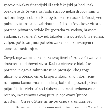
gotovo nikakav financijski ili satisfakcijski prihod, ipak
očekujete da će vaša nagrada stići po nekoj drugoj liniji, u
nekom drugom obliku. Razlog tome nije naša sebičnost, već
puka egzistencijalna zabrinutost. Iako su čovjekove životne
potrebe primarno fiziološke (potreba za vodom, hranom,
zrakom, spavanjem), čovjek također ima potrebu biti siguran,
voljen, poštovan, ima potrebu za samoostvarivanjem i
samonadmašivanjem.
Čovjek nije zabrinut samo za svoj fizički život, već i za svoj
društveni te duhovni život. Kad namiri svoje biološke
potrebe, njegova zabrinutost ne prestaje. Zbog toga
ulažemo u obrazovanje, karijeru, skupljamo informacije,
nastojimo komunicirati s ljudima, bolje ih upoznati, steći
prijatelje, intelektualno i duhovno narasti. Jednostavno
rečeno, investiramo i ovaj puta je očekivani ‘prinos’
uzvišeniji. On se očituje na nivou osjećaja, unutarnjeg
zadovoljstva, spoznaje da smo prihvaćeni i voljeni. Također,