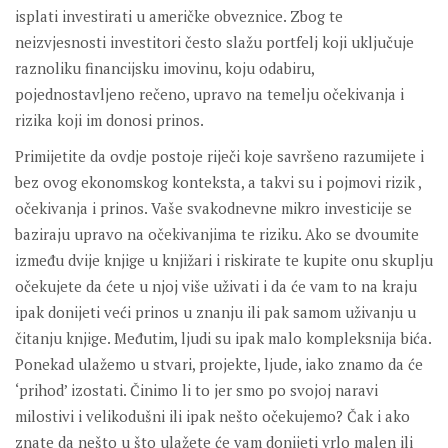
isplati investirati u američke obveznice. Zbog te
neizvjesnosti investitori često slažu portfelj koji uključuje
raznoliku financijsku imovinu, koju odabiru,
pojednostavljeno rečeno, upravo na temelju očekivanja i
rizika koji im donosi prinos.
Primijetite da ovdje postoje riječi koje savršeno razumijete i
bez ovog ekonomskog konteksta, a takvi su i pojmovi rizik ,
očekivanja i prinos. Vaše svakodnevne mikro investicije se
baziraju upravo na očekivanjima te riziku. Ako se dvoumite
između dvije knjige u knjižari i riskirate te kupite onu skuplju
očekujete da ćete u njoj više uživati i da će vam to na kraju
ipak donijeti veći prinos u znanju ili pak samom uživanju u
čitanju knjige. Međutim, ljudi su ipak malo kompleksnija bića.
Ponekad ulažemo u stvari, projekte, ljude, iako znamo da će
‘prihod’ izostati. Činimo li to jer smo po svojoj naravi
milostivi i velikodušni ili ipak nešto očekujemo? Čak i ako
znate da nešto u što ulažete će vam donijeti vrlo malen ili