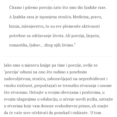
Čitamo i pišemo poeziju zato što smo dio ljudske rase.
A ljudska rasa je ispunjena strašću. Medicina, pravo,
biznis, inženjerstvo, to su sve plemenite aktivnosti
potrebne za održavanje života. Ali poezija, ljepota,
romantika, ljubav… zbog njih živimo.“
Iako smo u mjesecu knjige pa time i poezije, ovdje se
‘poezija’ odnosi na ono što radimo s posebnim
zadovoljstvom, strašću, zaboravljajući na nepredvidivost i
visoku rizičnost, prepuštajući se trenutku stvaranja i onome
što stvaramo. Ustrajte u svojim obvezama i poslovima, u
svojim ulaganjima u edukaciju, u učenje novih jezika, ustrajte
u stvarima koje vam donose svakodnevni prinos, ali znajte
da će vaše srce očekivati da ponekad i riskirate. U tom