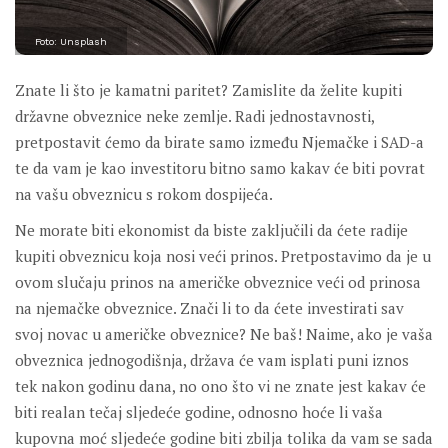
Foto: Unsplash
Znate li što je kamatni paritet? Zamislite da želite kupiti
državne obveznice neke zemlje. Radi jednostavnosti,
pretpostavit ćemo da birate samo između Njemačke i SAD-a
te da vam je kao investitoru bitno samo kakav će biti povrat
na vašu obveznicu s rokom dospijeća.
Ne morate biti ekonomist da biste zaključili da ćete radije
kupiti obveznicu koja nosi veći prinos. Pretpostavimo da je u
ovom slučaju prinos na američke obveznice veći od prinosa
na njemačke obveznice. Znači li to da ćete investirati sav
svoj novac u američke obveznice? Ne baš! Naime, ako je vaša
obveznica jednogodišnja, država će vam isplati puni iznos
tek nakon godinu dana, no ono što vi ne znate jest kakav će
biti realan tečaj sljedeće godine, odnosno hoće li vaša
kupovna moć sljedeće godine biti zbilja tolika da vam se sada