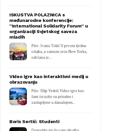
ISKUSTVA POLAZNICA s
međunarodne konferencije:
“International Solidarity Forum” u
organizaciji Svjetskog saveza
mladih
Piše: Ivana Tokić U prvom tjednu
ožujka, u samom srcu New Yorka,
održana je...
Video igre kao interaktivni medij u
obrazovanju
Piše: Filip Vedriš Video igre kao
žanr izrazito su prisutne i
zastupljene u današnjem...
Boris Sertić: Studenti
Dopustite mi da vam ukratko