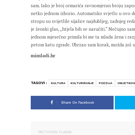
sam. Iako je broj ormarića ravnomjeran broju zaposle
netko jednom izborio. Automatsko svjetlo u ovo d
stropu su svijetlile sijalice najdubljeg, zadnjeg red
je ženski glas, „htjela bih se naručiti.“ Nečujno 
jednom mjesečno primila bi me ta mlada žena i razg
petom katu zgrade. Ubrzao sam korak, možda još 
mimladi.hr
TAGOVI :
KULTURA
KULTURIRANJE
POEZIJA
UMJETNO
Share On Facebook
PRETHODNI ČLANAK