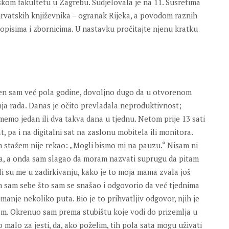
skom fakultetu u Zagrebu. Sudjelovala je na 11. Susretima
hrvatskih književnika – ogranak Rijeka, a povodom raznih
asopisima i zbornicima. U nastavku pročitajte njenu kratku
len sam već pola godine, dovoljno dugo da u otvorenom
ja rada. Danas je očito prevladala neproduktivnost;
memo jedan ili dva takva dana u tjednu. Netom prije 13 sati
t, pa i na digitalni sat na zaslonu mobitela ili monitora.
im stažem nije rekao: „Mogli bismo mi na pauzu.“ Nisam ni
a, a onda sam slagao da moram nazvati suprugu da pitam
li su me u zadirkivanju, kako je to moja mama zvala još
am sam sebe što sam se snašao i odgovorio da već tjednima
anje nekoliko puta. Bio je to prihvatljiv odgovor, njih je
čam. Okrenuo sam prema stubištu koje vodi do prizemlja u
o malo za jesti, da, ako poželim, tih pola sata mogu uživati