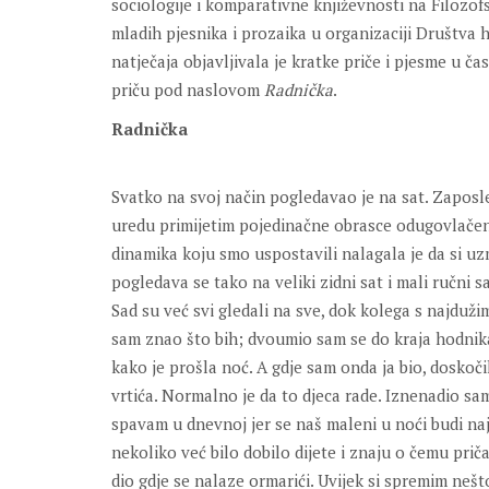
sociologije i komparativne književnosti na Filozof
mladih pjesnika i prozaika u organizaciji Društva 
natječaja objavljivala je kratke priče i pjesme u č
priču pod naslovom
Radnička
.
Radnička
Svatko na svoj način pogledavao je na sat. Zapos
uredu primijetim pojedinačne obrasce odugovlačen
dinamika koju smo uspostavili nalagala je da si uz
pogledava se tako na veliki zidni sat i mali ručni sa
Sad su već svi gledali na sve, dok kolega s najduž
sam znao što bih; dvoumio sam se do kraja hodnik
kako je prošla noć. A gdje sam onda ja bio, doskoči
vrtića. Normalno je da to djeca rade. Iznenadio s
spavam u dnevnoj jer se naš maleni u noći budi najm
nekoliko već bilo dobilo dijete i znaju o čemu pri
dio gdje se nalaze ormarići. Uvijek si spremim nešt