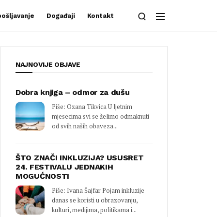
ošljavanje
Događaji
Kontakt
NAJNOVIJE OBJAVE
Dobra knjiga – odmor za dušu
Piše: Ozana Tikvica U ljetnim
mjesecima svi se želimo odmaknuti
od svih naših obaveza...
ŠTO ZNAČI INKLUZIJA? USUSRET
24. FESTIVALU JEDNAKIH
MOGUĆNOSTI
Piše: Ivana Šajfar Pojam inkluzije
danas se koristi u obrazovanju,
kulturi, medijima, politikama i...