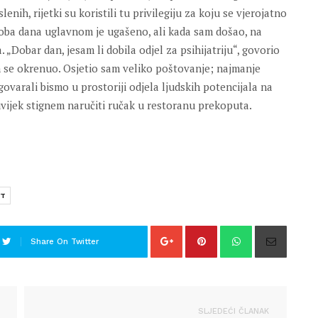
nih, rijetki su koristili tu privilegiju za koju se vjerojatno
oba dana uglavnom je ugašeno, ali kada sam došao, na
a. „Dobar dan, jesam li dobila odjel za psihijatriju“, govorio
sam se okrenuo. Osjetio sam veliko poštovanje; najmanje
ovarali bismo u prostoriji odjela ljudskih potencijala na
uvijek stignem naručiti ručak u restoranu prekoputa.
ST
Share On Twitter
SLJEDEĆI ČLANAK